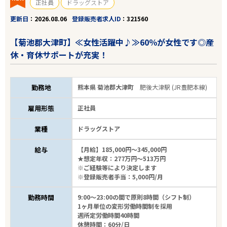
正社員
ドラッグストア
更新日
2026.08.06
登録販売者求人ID
321560
【菊池郡大津町】≪女性活躍中♪≫60％が女性です◎産
休・育休サポートが充実！
勤務地
熊本県 菊池郡大津町
肥後大津駅 (JR豊肥本線)
雇用形態
正社員
業種
ドラッグストア
給与
【月給】185,000円～345,000円
★想定年収：277万円～513万円
※ご経験等により決定します
※登録販売者手当：5,000円/月
勤務時間
9:00～23:00の間で原則8時間（シフト制）
1ヶ月単位の変形労働時間制を採用
週所定労働時間40時間
休憩時間：60分/日