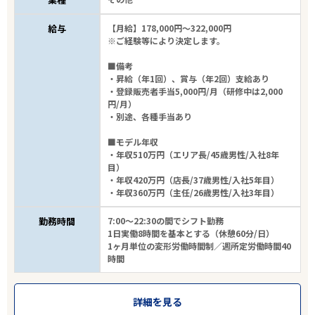
給与
【月給】178,000円～322,000円
※ご経験等により決定します。
■備考
・昇給（年1回）、賞与（年2回）支給あり
・登録販売者手当5,000円/月（研修中は2,000
円/月）
・別途、各種手当あり
■モデル年収
・年収510万円（エリア長/45歳男性/入社8年
目）
・年収420万円（店長/37歳男性/入社5年目）
・年収360万円（主任/26歳男性/入社3年目）
勤務時間
7:00～22:30の間でシフト勤務
1日実働8時間を基本とする（休憩60分/日）
1ヶ月単位の変形労働時間制／週所定労働時間40
時間
詳細を見る