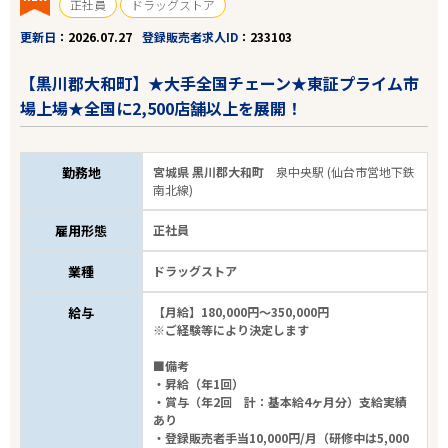
正社員
ドラッグストア
更新日
2026.07.27
登録販売者求人ID
233103
【黒川郡大和町】★大手全国チェーン★東証プライム市
場上場★全国に2,500店舗以上を展開！
勤務地
宮城県 黒川郡大和町
泉中央駅 (仙台市営地下鉄
南北線)
雇用形態
正社員
業種
ドラッグストア
給与
【月給】180,000円～350,000円
※ご経験等により決定します
■備考
・昇給（年1回）
・賞与（年2回 計：基本給4ヶ月分）支給実績
あり
・登録販売者手当10,000円/月（研修中は5,000