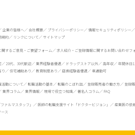
企業の皆様へ
会社概要
プライバシーポリシー
情報セキュリティポリシー
用規約
リンクについて
サイトマップ
に関するご意見・ご要望フォーム
求人紹介・ご登録情報に関するお問い合わせフ
可
20代、30代歓迎
業界経験者優遇
ドラッグストア以外
高年収
年間休日1
有り
住宅補助あり
教育制度あり
店長経験者優遇
車通勤可
職活動について
転職活動の基本
転職のこぼれ話
登録販売者の働き方
登録
業界コラム
業界情報
現場で役立つ知識
著名人コラム
FAQ
「ファルマスタッフ」
医師の転職支援サイト「ドクタービジョン」
産業医の依
ソース