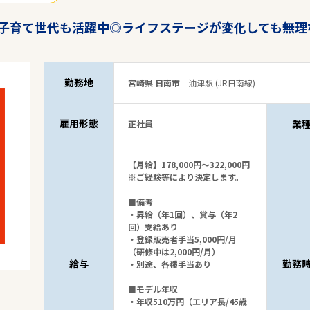
子育て世代も活躍中◎ライフステージが変化しても無理
勤務地
宮崎県 日南市
油津駅 (JR日南線)
雇用形態
業
正社員
【月給】178,000円～322,000円
※ご経験等により決定します。
■備考
・昇給（年1回）、賞与（年2
回）支給あり
・登録販売者手当5,000円/月
（研修中は2,000円/月）
給与
勤務
・別途、各種手当あり
■モデル年収
・年収510万円（エリア長/45歳