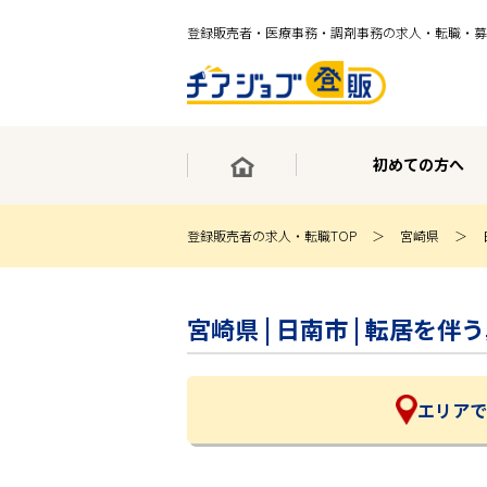
登録販売者・医療事務・調剤事務の求人・転職・募
初めての方へ
登録販売者の求人・転職TOP
宮崎県
×
最短30秒で転職サポート登録
宮崎県 | 日南市 | 転居
求人検索
ホーム
初めての方へ
事業部紹介
エリアで
求人検索
求人特集
企業特集
お役立ちコンテンツ