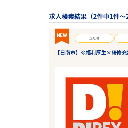
企業の皆様へ
会社概要
求人検索結果（
2
件中1件～
お問い合わせ
閉じる ×
NEW
正社員
【日南市】≪福利厚生×研修充