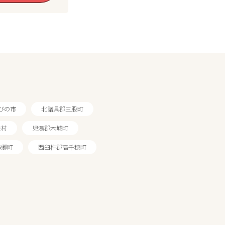
びの市
北諸県郡三股町
良村
児湯郡木城町
美郷町
西臼杵郡高千穂町