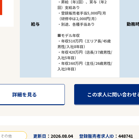
・昇給（年1回）、賞与（年2
回）支給あり
・登録販売者手当5,000円/月
（研修中は2,000円/月）
給与
勤務
・別途、各種手当あり
■モデル年収
・年収510万円（エリア長/45歳
男性/入社8年目）
・年収420万円（店長/37歳男性/
入社5年目）
・年収360万円（主任/26歳男性/
入社3年目）
詳細を見る
この求人に問い合わせ
更新日
2026.08.04
登録販売者求人ID
448741
その他