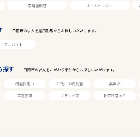
家電量販店
ホームセンター
2
件
から検索する
す
日南市の求人を雇用形態からお探しいただけます。
ト・アルバイト
ら探す
日南市の求人をこだわり条件からお探しいただけます。
積極採用中
20代、30代歓迎
高年収
車通勤可
ブランク可
教育制度あり