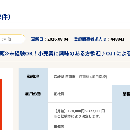
2件）
更新日
2026.08.04
登録販売者求人ID
448841
その他
実≫未経験OK！小売業に興味のある方歓迎♪OJTによ
勤務地
宮崎県 日南市
日南駅 (JR日南線)
雇用形態
業
正社員
【月給】178,000円～322,000円
※ご経験等により決定します。
■備考