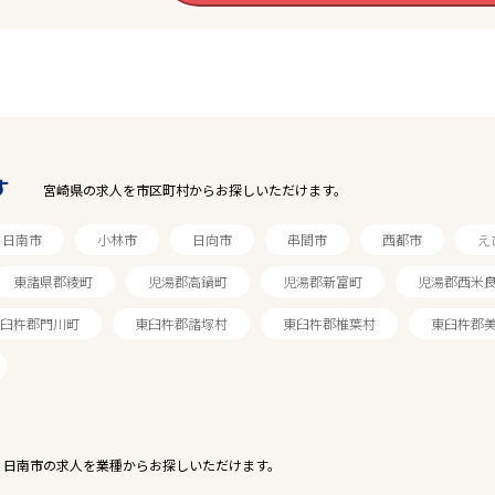
す
宮崎県の求人を市区町村からお探しいただけます。
日南市
小林市
日向市
串間市
西都市
え
東諸県郡綾町
児湯郡高鍋町
児湯郡新富町
児湯郡西米
臼杵郡門川町
東臼杵郡諸塚村
東臼杵郡椎葉村
東臼杵郡
日南市の求人を業種からお探しいただけます。