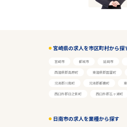
宮崎
日南市
宮崎県の求人を市区町村から探
業種
宮崎市
都城市
延岡市
雇用形態
西諸県郡高原町
東諸県郡国富町
児湯郡川南町
児湯郡都農町
東
転居を伴う異動なし
西臼杵郡日之影町
西臼杵郡五ヶ瀬町
フリーワード
日南市の求人を業種から探す