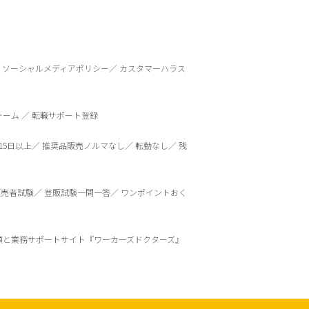
ソーシャルメディアポリシー
カスタマーハラス
ォーム
転職サポート登録
15日以上
推奨品販売ノルマなし
転勤なし
残
販売者試験
登販試験一問一答
ワンポイントおく
頼と業務サポートサイト『ワーカーズドクターズ』