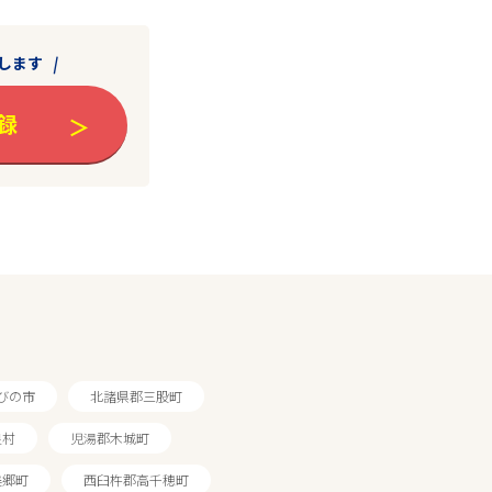
します
録
びの市
北諸県郡三股町
良村
児湯郡木城町
美郷町
西臼杵郡高千穂町