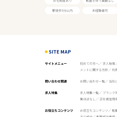
社宅制度あり
転居を伴う異動なし
駅徒歩5分以内
未経験者可
SITE MAP
サイトメニュー
初めての方へ
求人検索
メントに関する方針
利
問い合わせ関連
お問い合わせ一覧
当社
求人特集
求人特集一覧
ブランク
業ほぼなし
正社員登用
お役立ちコンテンツ
お役立ちコンテンツ
転
すり成分
転職成功事例