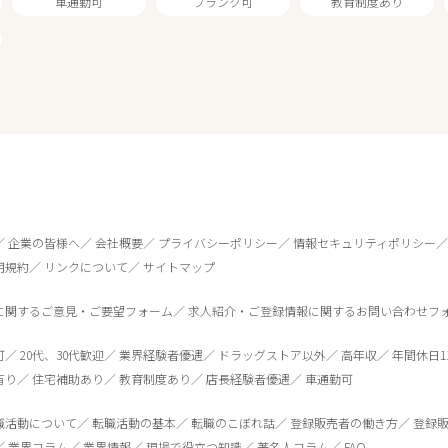
車通勤可
ブランク可
教育制度あり
1
件
から検索する
企業の皆様へ
会社概要
プライバシーポリシー
情報セキュリティポリシー
用規約
リンクについて
サイトマップ
に関するご意見・ご要望フォーム
求人紹介・ご登録情報に関するお問い合わせフ
可
20代、30代歓迎
業界経験者優遇
ドラッグストア以外
高年収
年間休日1
有り
住宅補助あり
教育制度あり
店長経験者優遇
車通勤可
職活動について
転職活動の基本
転職のこぼれ話
登録販売者の働き方
登録
業界コラム
業界情報
現場で役立つ知識
著名人コラム
FAQ