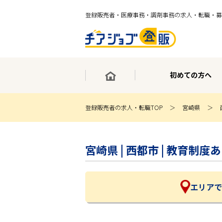
登録販売者・医療事務・調剤事務の求人・転職・募
初めての方へ
登録販売者の求人・転職TOP
宮崎県
×
最短30秒で転職サポート登録
宮崎県 | 西都市 | 教育
求人検索
ホーム
初めての方へ
事業部紹介
エリアで
求人検索
求人特集
企業特集
お役立ちコンテンツ