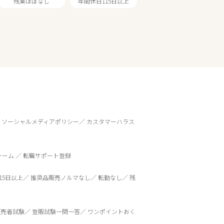
残業ほぼなし
年間休日115日以上
ソーシャルメディアポリシー
カスタマーハラス
ォーム
転職サポート登録
15日以上
推奨品販売ノルマなし
転勤なし
残
販売者試験
登販試験一問一答
ワンポイントおく