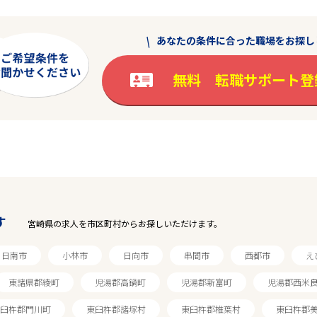
あなたの条件に合った職場をお探し
無料 転職サポート登
す
宮崎県の求人を市区町村からお探しいただけます。
日南市
小林市
日向市
串間市
西都市
え
東諸県郡綾町
児湯郡高鍋町
児湯郡新富町
児湯郡西米
臼杵郡門川町
東臼杵郡諸塚村
東臼杵郡椎葉村
東臼杵郡