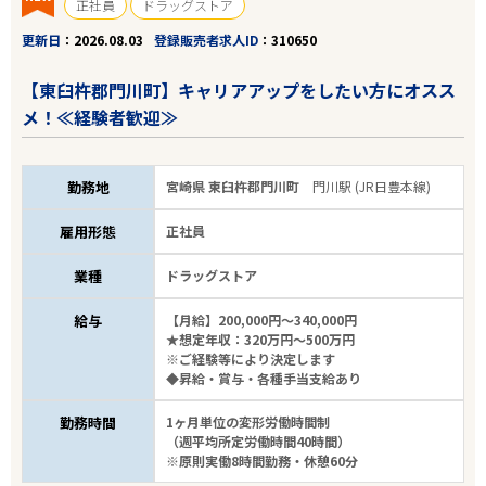
正社員
ドラッグストア
更新日
2026.08.03
登録販売者求人ID
310650
【東臼杵郡門川町】キャリアアップをしたい方にオスス
メ！≪経験者歓迎≫
勤務地
宮崎県 東臼杵郡門川町
門川駅 (JR日豊本線)
雇用形態
正社員
業種
ドラッグストア
給与
【月給】200,000円～340,000円
★想定年収：320万円～500万円
※ご経験等により決定します
◆昇給・賞与・各種手当支給あり
勤務時間
1ヶ月単位の変形労働時間制
（週平均所定労働時間40時間）
※原則実働8時間勤務・休憩60分