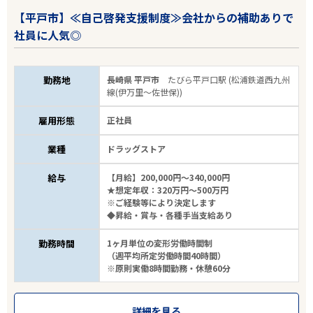
【平戸市】≪自己啓発支援制度≫会社からの補助ありで
社員に人気◎
勤務地
長崎県 平戸市
たびら平戸口駅 (松浦鉄道西九州
線(伊万里～佐世保))
雇用形態
正社員
業種
ドラッグストア
給与
【月給】200,000円～340,000円
★想定年収：320万円～500万円
※ご経験等により決定します
◆昇給・賞与・各種手当支給あり
勤務時間
1ヶ月単位の変形労働時間制
（週平均所定労働時間40時間）
※原則実働8時間勤務・休憩60分
詳細を見る