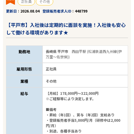
正社員
その他
更新日
2026.08.04
登録販売者求人ID
448799
【平戸市】入社後は定期的に面談を実施！入社後も安心
して働ける環境があります★
勤務地
長崎県 平戸市
西田平駅 (松浦鉄道西九州線(伊
万里～佐世保))
雇用形態
正社員
業種
その他
給与
【月給】178,000円～322,000円
※ご経験等により決定します。
■備考
・昇給（年1回）、賞与（年2回）支給あり
・登録販売者手当5,000円/月（研修中は2,000
円/月）
・別途、各種手当あり