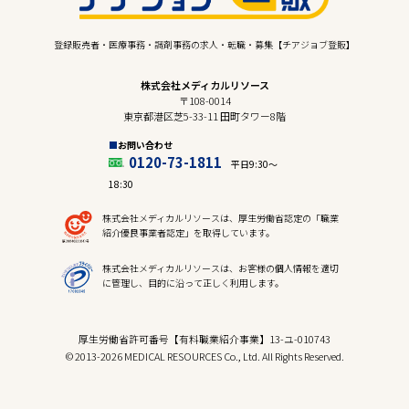
登録販売者・医療事務・調剤事務の求人・転職・募集【チアジョブ登販】
株式会社メディカルリソース
〒108-0014
東京都港区芝5-33-11 田町タワー8階
お問い合わせ
0120-73-1811
平日9:30〜
18:30
株式会社メディカルリソースは、厚生労働省認定の「職業
紹介優良事業者認定」を取得しています。
株式会社メディカルリソースは、お客様の個人情報を適切
に管理し、目的に沿って正しく利用します。
厚生労働省許可番号【有料職業紹介事業】13-ユ-010743
© 2013-2026 MEDICAL RESOURCES Co., Ltd. All Rights Reserved.