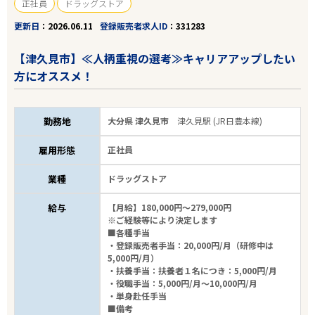
正社員
ドラッグストア
更新日
2026.06.11
登録販売者求人ID
331283
【津久見市】≪人柄重視の選考≫キャリアアップしたい
方にオススメ！
勤務地
大分県 津久見市
津久見駅 (JR日豊本線)
雇用形態
正社員
業種
ドラッグストア
給与
【月給】180,000円～279,000円
※ご経験等により決定します
■各種手当
・登録販売者手当：20,000円/月（研修中は
5,000円/月）
・扶養手当：扶養者１名につき：5,000円/月
・役職手当：5,000円/月～10,000円/月
・単身赴任手当
■備考