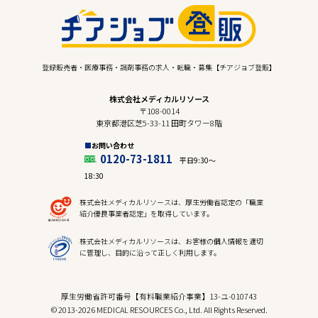
登録販売者・医療事務・調剤事務の求人・転職・募集【チアジョブ登販】
株式会社メディカルリソース
〒108-0014
東京都港区芝5-33-11 田町タワー8階
お問い合わせ
0120-73-1811
平日9:30〜
18:30
株式会社メディカルリソースは、厚生労働省認定の「職業
紹介優良事業者認定」を取得しています。
株式会社メディカルリソースは、お客様の個人情報を適切
に管理し、目的に沿って正しく利用します。
厚生労働省許可番号【有料職業紹介事業】13-ユ-010743
© 2013-2026 MEDICAL RESOURCES Co., Ltd. All Rights Reserved.