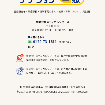
登録販売者・医療事務・調剤事務の求人・転職・募集【チアジョブ登販】
株式会社メディカルリソース
〒108-0014
東京都港区芝5-33-11 田町タワー8階
お問い合わせ
0120-73-1811
平日9:30〜
18:30
株式会社メディカルリソースは、厚生労働省認定の「職業
紹介優良事業者認定」を取得しています。
株式会社メディカルリソースは、お客様の個人情報を適切
に管理し、目的に沿って正しく利用します。
厚生労働省許可番号【有料職業紹介事業】13-ユ-010743
© 2013-2026 MEDICAL RESOURCES Co., Ltd. All Rights Reserved.