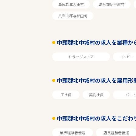
島尻郡北大東村
島尻郡伊平屋村
八重山郡与那国町
中頭郡北中城村の求人を業種か
ドラッグストア
コンビニ
中頭郡北中城村の求人を雇用形
エリアで探す
正社員
契約社員
パー
沖縄
中頭郡北中城村の求人をこだわ
中頭郡北中城村
業界経験者優遇
店長経験者優遇