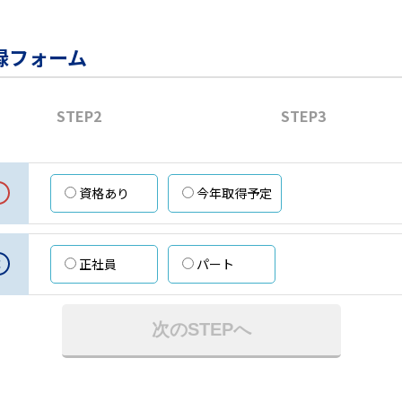
録フォーム
STEP2
STEP3
資格あり
今年取得予定
意
正社員
パート
次のSTEPへ