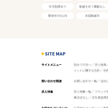
社宅制度あり
転居を伴う異動なし
業種
駅徒歩5分以内
未経験者可
雇用形態
こだわり条件
SITE MAP
フリーワード
サイトメニュー
初めての方へ
求人検索
メントに関する方針
利
問い合わせ関連
お問い合わせ一覧
当社
求人特集
求人特集一覧
ブランク
業ほぼなし
正社員登用
お役立ちコンテンツ
お役立ちコンテンツ
転