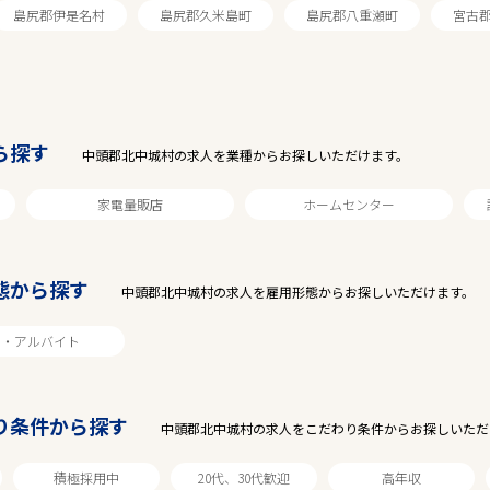
島尻郡伊是名村
島尻郡久米島町
島尻郡八重瀬町
宮古
ら探す
中頭郡北中城村の求人を業種からお探しいただけます。
家電量販店
ホームセンター
態から探す
駅から探す
中頭郡北中城村の求人を雇用形態からお探しいただけます。
ト・アルバイト
り条件から探す
中頭郡北中城村の求人をこだわり条件からお探しいただ
積極採用中
20代、30代歓迎
高年収