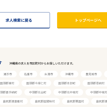
求人検索に戻る
トップページへ
す
沖縄県の求人を市区町村からお探しいただけます。
浦添市
名護市
糸満市
沖縄市
豊見城市
国頭郡東村
国頭郡今帰仁村
国頭郡本部町
国頭郡恩納村
頭郡嘉手納町
中頭郡北谷町
中頭郡北中城村
中頭郡中城
島尻郡渡嘉敷村
島尻郡座間味村
島尻郡粟国村
島尻郡