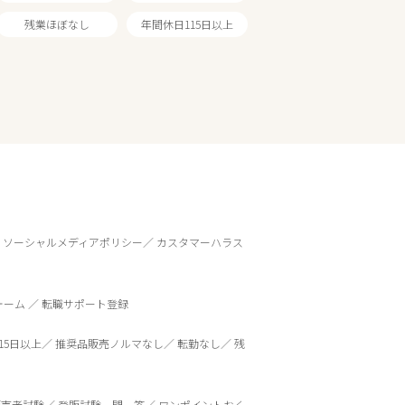
残業ほぼなし
年間休日115日以上
ソーシャルメディアポリシー
カスタマーハラス
ォーム
転職サポート登録
15日以上
推奨品販売ノルマなし
転勤なし
残
販売者試験
登販試験一問一答
ワンポイントおく