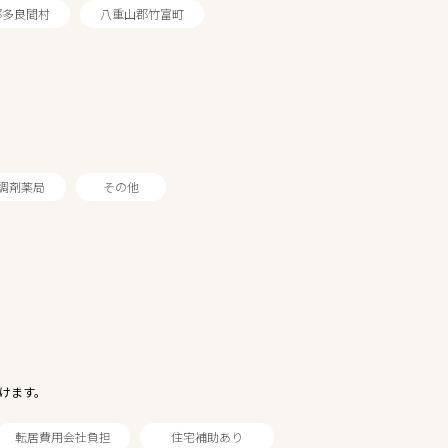
郡多良間村
八重山郡竹富町
調剤薬局
その他
けます。
転居費用会社負担
住宅補助あり