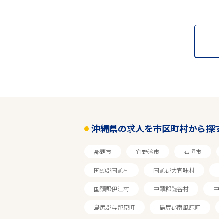
沖縄県の求人を市区町村から探
那覇市
宜野湾市
石垣市
国頭郡国頭村
国頭郡大宜味村
国頭郡伊江村
中頭郡読谷村
中
島尻郡与那原町
島尻郡南風原町