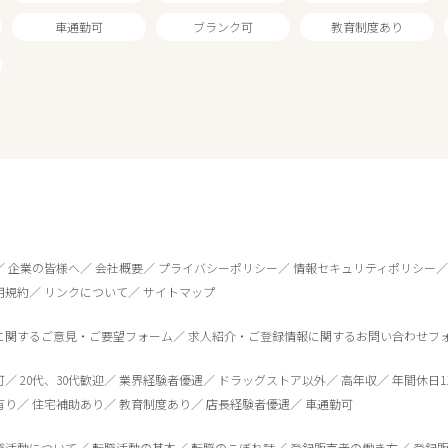
車通勤可
ブランク可
教育制度あり
企業の皆様へ
会社概要
プライバシーポリシー
情報セキュリティポリシー
用規約
リンクについて
サイトマップ
に関するご意見・ご要望フォーム
求人紹介・ご登録情報に関するお問い合わせフ
0
件
から検索する
可
20代、30代歓迎
業界経験者優遇
ドラッグストア以外
高年収
年間休日1
有り
住宅補助あり
教育制度あり
店長経験者優遇
車通勤可
職活動について
転職活動の基本
転職のこぼれ話
登録販売者の働き方
登録