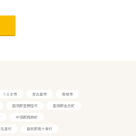
うるま市
宮古島市
南城市
国頭郡宜野座村
国頭郡金武町
村
中頭郡西原町
渡名喜村
島尻郡南大東村