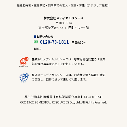
登録販売者・医療事務・調剤事務の求人・転職・募集【チアジョブ登販】
株式会社メディカルリソース
〒108-0014
東京都港区芝5-33-11 田町タワー8階
お問い合わせ
0120-73-1811
平日9:30〜
18:30
株式会社メディカルリソースは、厚生労働省認定の「職業
紹介優良事業者認定」を取得しています。
株式会社メディカルリソースは、お客様の個人情報を適切
に管理し、目的に沿って正しく利用します。
厚生労働省許可番号【有料職業紹介事業】13-ユ-010743
© 2013-2026 MEDICAL RESOURCES Co., Ltd. All Rights Reserved.