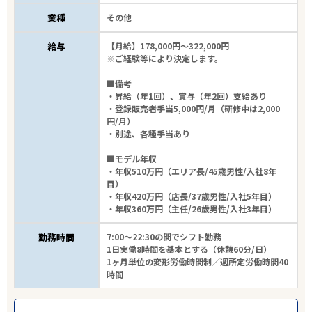
業種
その他
給与
【月給】178,000円～322,000円
※ご経験等により決定します。
■備考
・昇給（年1回）、賞与（年2回）支給あり
・登録販売者手当5,000円/月（研修中は2,000
円/月）
・別途、各種手当あり
■モデル年収
・年収510万円（エリア長/45歳男性/入社8年
目）
・年収420万円（店長/37歳男性/入社5年目）
・年収360万円（主任/26歳男性/入社3年目）
勤務時間
7:00～22:30の間でシフト勤務
1日実働8時間を基本とする（休憩60分/日）
1ヶ月単位の変形労働時間制／週所定労働時間40
時間