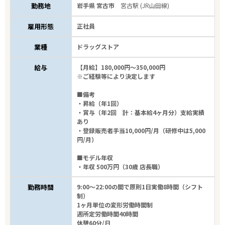
勤務地
岩手県 宮古市
宮古駅 (JR山田線)
雇用形態
正社員
業種
ドラッグストア
給与
【月給】180,000円～350,000円
※ご経験等により決定します
■備考
・昇給（年1回）
・賞与（年2回 計：基本給4ヶ月分）支給実績
あり
・登録販売者手当10,000円/月（研修中は5,000
円/月）
■モデル年収
・年収 500万円（30歳 店長職）
勤務時間
9:00～22:00の間で原則1日実働8時間（シフト
制）
1ヶ月単位の変形労働時間制
週所定労働時間40時間
休憩60分/日