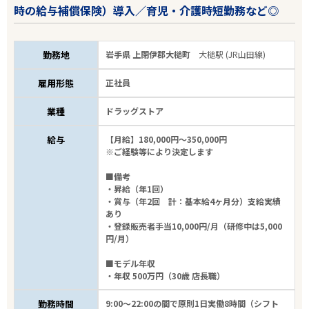
時の給与補償保険）導入／育児・介護時短勤務など◎
勤務地
岩手県 上閉伊郡大槌町
大槌駅 (JR山田線)
雇用形態
正社員
業種
ドラッグストア
給与
【月給】180,000円～350,000円
※ご経験等により決定します
■備考
・昇給（年1回）
・賞与（年2回 計：基本給4ヶ月分）支給実績
あり
・登録販売者手当10,000円/月（研修中は5,000
円/月）
■モデル年収
・年収 500万円（30歳 店長職）
勤務時間
9:00～22:00の間で原則1日実働8時間（シフト