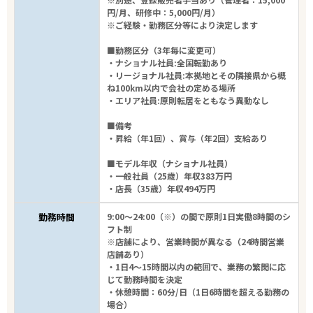
円/月、研修中：5,000円/月）
※ご経験・勤務区分等により決定します
■勤務区分（3年毎に変更可）
・ナショナル社員:全国転勤あり
・リージョナル社員:本拠地とその隣接県から概
ね100km以内で会社の定める場所
・エリア社員:原則転居をともなう異動なし
■備考
・昇給（年1回）、賞与（年2回）支給あり
■モデル年収（ナショナル社員）
・一般社員（25歳）年収383万円
・店長（35歳）年収494万円
勤務時間
9:00～24:00（※）の間で原則1日実働8時間のシ
フト制
※店舗により、営業時間が異なる（24時間営業
店舗あり）
・1日4～15時間以内の範囲で、業務の繁閑に応
じて勤務時間を決定
・休憩時間：60分/日（1日6時間を超える勤務の
場合）