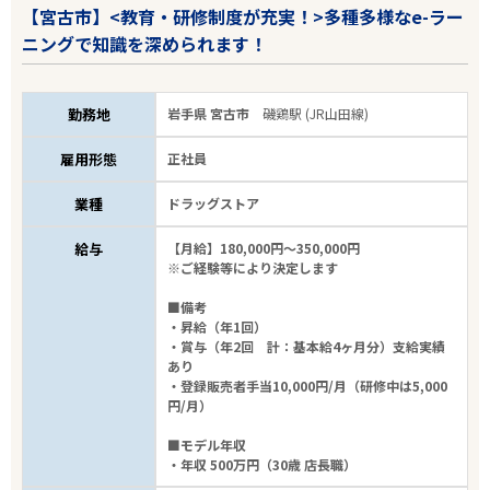
【宮古市】<教育・研修制度が充実！>多種多様なe-ラー
ニングで知識を深められます！
勤務地
岩手県 宮古市
磯鶏駅 (JR山田線)
雇用形態
正社員
業種
ドラッグストア
給与
【月給】180,000円～350,000円
※ご経験等により決定します
■備考
・昇給（年1回）
・賞与（年2回 計：基本給4ヶ月分）支給実績
あり
・登録販売者手当10,000円/月（研修中は5,000
円/月）
■モデル年収
・年収 500万円（30歳 店長職）