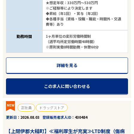
★想定年収：330万円～530万円
※ご経験等により決定します
◆昇給（年1回）・賞与（年2回）
◆各種手当（資格・役職・職能・時間外・交通
費等）あり
勤務時間
1ヶ月単位の変形労働時間制
（週平均所定労働時間40時間）
※原則実働8時間勤務・休憩60分
詳細を見る
この求人に問い合わせる
NEW
正社員
ドラッグストア
更新日
2026.08.03
登録販売者求人ID
430484
【上閉伊郡大槌町】≪福利厚生が充実≫LTD制度（傷病