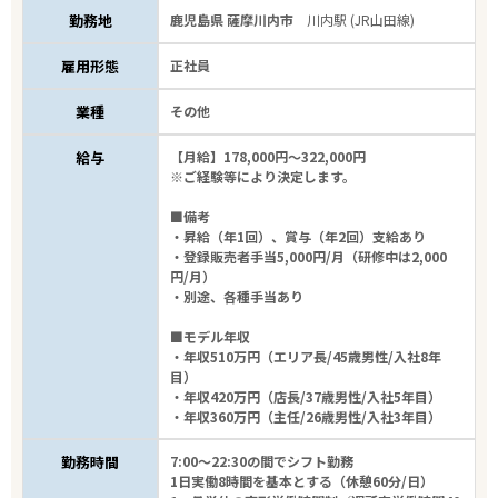
勤務地
鹿児島県 薩摩川内市
川内駅 (JR山田線)
雇用形態
正社員
業種
その他
給与
【月給】178,000円～322,000円
※ご経験等により決定します。
■備考
・昇給（年1回）、賞与（年2回）支給あり
・登録販売者手当5,000円/月（研修中は2,000
円/月）
・別途、各種手当あり
■モデル年収
・年収510万円（エリア長/45歳男性/入社8年
目）
・年収420万円（店長/37歳男性/入社5年目）
・年収360万円（主任/26歳男性/入社3年目）
勤務時間
7:00～22:30の間でシフト勤務
1日実働8時間を基本とする（休憩60分/日）