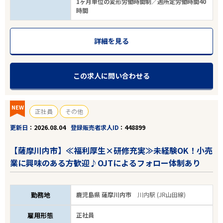
1ヶ月単位の変形労働時間制／週所定労働時間40
時間
詳細を見る
この求人に問い合わせる
NEW
正社員
その他
更新日
2026.08.04
登録販売者求人ID
448899
【薩摩川内市】≪福利厚生×研修充実≫未経験OK！小売
業に興味のある方歓迎♪OJTによるフォロー体制あり
勤務地
鹿児島県 薩摩川内市
川内駅 (JR山田線)
雇用形態
正社員