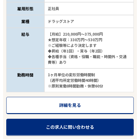
雇用形態
正社員
業種
ドラッグストア
給与
【月給】210,000円～375,000円
★想定年収：330万円～530万円
※ご経験等により決定します
◆昇給（年1回）・賞与（年2回）
◆各種手当（資格・役職・職能・時間外・交通
費等）あり
勤務時間
1ヶ月単位の変形労働時間制
（週平均所定労働時間40時間）
※原則実働8時間勤務・休憩60分
詳細を見る
この求人に問い合わせる