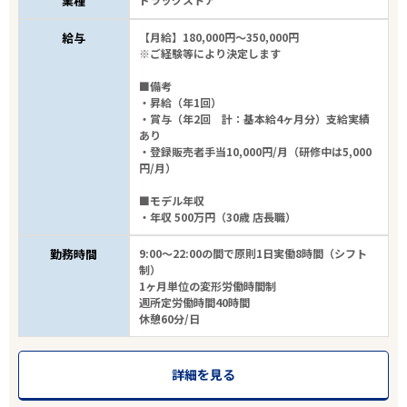
業種
給与
【月給】180,000円～350,000円
※ご経験等により決定します
■備考
・昇給（年1回）
・賞与（年2回 計：基本給4ヶ月分）支給実績
あり
・登録販売者手当10,000円/月（研修中は5,000
円/月）
■モデル年収
・年収 500万円（30歳 店長職）
勤務時間
9:00～22:00の間で原則1日実働8時間（シフト
制）
1ヶ月単位の変形労働時間制
週所定労働時間40時間
休憩60分/日
詳細を見る