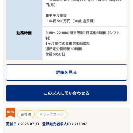
円/月）
フリーワード
■モデル年収
・年収 500万円（30歳 店長職）
勤務時間
9:00～22:00の間で原則1日実働8時間（シフト
制）
1ヶ月単位の変形労働時間制
週所定労働時間40時間
10
件
から検索する
休憩60分/日
詳細を見る
この求人に問い合わせる
NEW
正社員
ドラッグストア
更新日
2026.07.27
登録販売者求人ID
233047