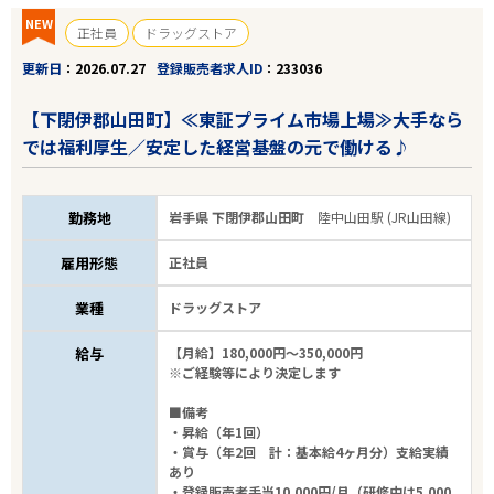
NEW
正社員
ドラッグストア
更新日
2026.07.27
登録販売者求人ID
233036
【下閉伊郡山田町】≪東証プライム市場上場≫大手なら
エリアで探す
駅から探す
では福利厚生／安定した経営基盤の元で働ける♪
北海道・東北
勤務地
岩手県 下閉伊郡山田町
陸中山田駅 (JR山田線)
JR山田線
雇用形態
正社員
業種
ドラッグストア
駅を選ぶ
給与
【月給】180,000円～350,000円
※ご経験等により決定します
業種
■備考
雇用形態
・昇給（年1回）
・賞与（年2回 計：基本給4ヶ月分）支給実績
あり
こだわり条件
・登録販売者手当10,000円/月（研修中は5,000