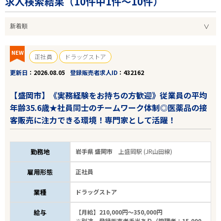
求人検索結果（
10
件中1件～10件）
NEW
正社員
ドラッグストア
更新日
2026.08.05
登録販売者求人ID
432162
【盛岡市】《実務経験をお持ちの方歓迎》従業員の平均
年齢35.6歳★社員同士のチームワーク体制◎医薬品の接
客販売に注力できる環境！専門家として活躍！
勤務地
岩手県 盛岡市
上盛岡駅 (JR山田線)
雇用形態
正社員
業種
ドラッグストア
給与
【月給】210,000円～350,000円
※別途、登録販売者手当あり（管理者：15,000