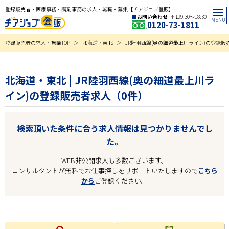
登録販売者・医療事務・調剤事務の求人・転職・募集【チアジョブ登販】
お問い合わせ
平日9:30〜18:30
0120-73-1811
登録販売者の求人・転職TOP
北海道・東北
JR陸羽西線(奥の細道最上川ライン)の登録販
北海道・東北 | JR陸羽西線(奥の細道最上川ラ
イン)の登録販売者求人（0件）
検索頂いた条件に合う求人情報は見つかりませんでし
た。
WEB非公開求人も多数ございます。
コンサルタントが無料でお仕事探しをサポートいたしますので
こちら
から
ご登録ください。