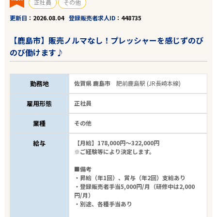
正社員
その他
更新日
2026.08.04
登録販売者求人ID
448735
【鹿島市】販売ノルマなし！プレッシャーを感じずのび
のび働けます♪
勤務地
佐賀県 鹿島市
肥前鹿島駅 (JR長崎本線)
雇用形態
正社員
業種
その他
給与
【月給】178,000円～322,000円
※ご経験等により決定します。
■備考
・昇給（年1回）、賞与（年2回）支給あり
・登録販売者手当5,000円/月（研修中は2,000
円/月）
・別途、各種手当あり