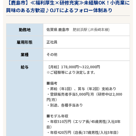
【鹿島市】≪福利厚生×研修充実≫未経験OK！小売業に
興味のある方歓迎♪OJTによるフォロー体制あり
勤務地
佐賀県 鹿島市
肥前浜駅 (JR長崎本線)
雇用形態
正社員
業種
その他
給与
【月給】178,000円～322,000円
※ご経験等により決定します。
■備考
・昇給（年1回）、賞与（年2回）支給あり
・登録販売者手当5,000円/月（研修中は2,000
円/月）
・別途、各種手当あり
■モデル年収
・年収510万円（エリア長/45歳男性/入社8年
目）
・年収420万円（店長/37歳男性/入社5年目）