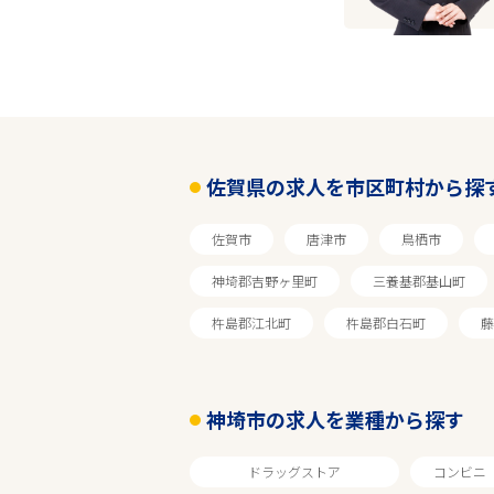
佐賀
神埼市
業種
佐賀県の求人を市区町村から探
雇用形態
佐賀市
唐津市
鳥栖市
神埼郡吉野ヶ里町
三養基郡基山町
転居費用会社負担
杵島郡江北町
杵島郡白石町
藤
フリーワード
神埼市の求人を業種から探す
ドラッグストア
コンビニ