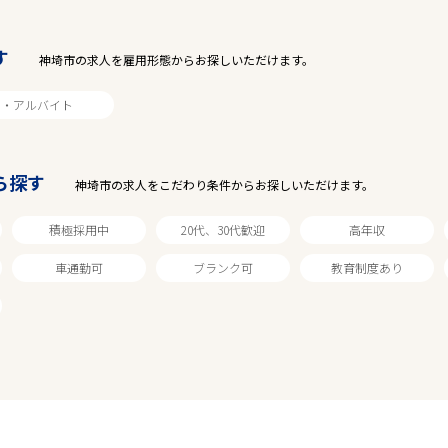
2
件
から検索する
す
神埼市の求人を雇用形態からお探しいただけます。
ト・アルバイト
ら探す
神埼市の求人をこだわり条件からお探しいただけます。
積極採用中
20代、30代歓迎
高年収
車通勤可
ブランク可
教育制度あり