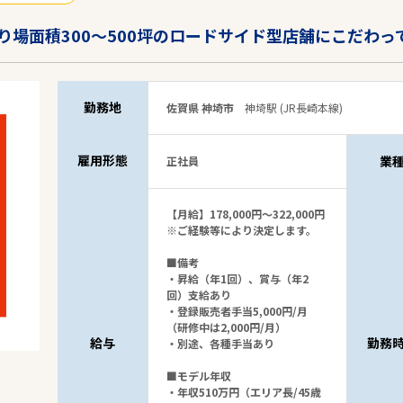
場面積300～500坪のロードサイド型店舗にこだわっ
勤務地
佐賀県 神埼市
神埼駅 (JR長崎本線)
雇用形態
業
正社員
【月給】178,000円～322,000円
※ご経験等により決定します。
■備考
・昇給（年1回）、賞与（年2
回）支給あり
・登録販売者手当5,000円/月
（研修中は2,000円/月）
給与
勤務
・別途、各種手当あり
■モデル年収
・年収510万円（エリア長/45歳