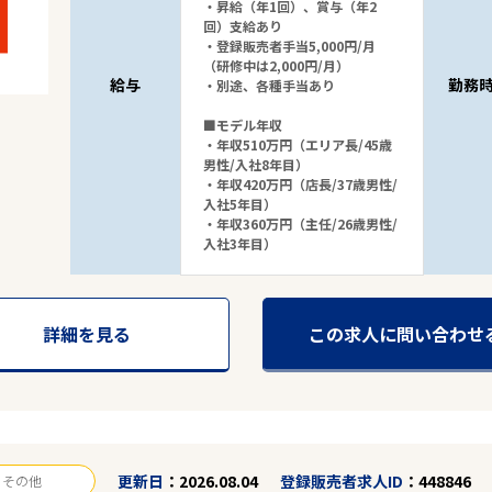
・昇給（年1回）、賞与（年2
回）支給あり
・登録販売者手当5,000円/月
（研修中は2,000円/月）
給与
勤務
・別途、各種手当あり
■モデル年収
・年収510万円（エリア長/45歳
男性/入社8年目）
・年収420万円（店長/37歳男性/
入社5年目）
・年収360万円（主任/26歳男性/
入社3年目）
詳細を見る
この求人に問い合わせ
更新日
2026.08.04
登録販売者求人ID
448846
その他