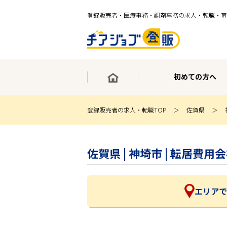
登録販売者・医療事務・調剤事務の求人・転職・募
初めての方へ
登録販売者の求人・転職TOP
佐賀県
×
最短30秒で転職サポート登録
佐賀県 | 神埼市 | 転居
求人検索
ホーム
初めての方へ
事業部紹介
エリアで
求人検索
求人特集
企業特集
お役立ちコンテンツ