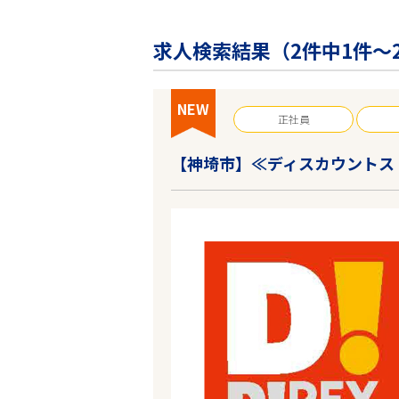
企業の皆様へ
会社概要
求人検索結果（
2
件中1件～
お問い合わせ
閉じる ×
NEW
正社員
【神埼市】≪ディスカウントス