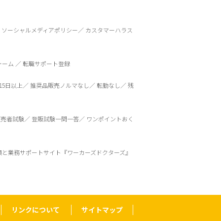
ソーシャルメディアポリシー
カスタマーハラス
ォーム
転職サポート登録
15日以上
推奨品販売ノルマなし
転勤なし
残
販売者試験
登販試験一問一答
ワンポイントおく
頼と業務サポートサイト『ワーカーズドクターズ』
リンクについて
サイトマップ