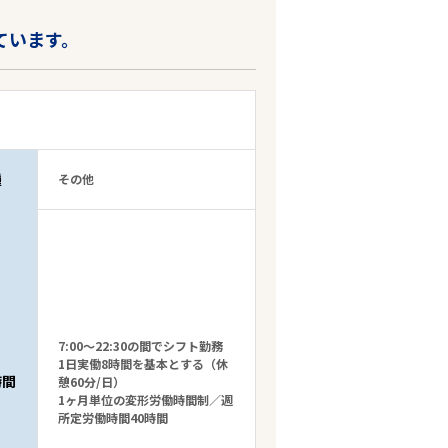
ています。
種
その他
7:00～22:30の間でシフト勤務
1日実働8時間を基本とする（休
時間
憩60分/日）
1ヶ月単位の変形労働時間制／週
所定労働時間40時間