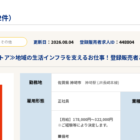
2件）
更新日
2026.08.04
登録販売者求人ID
448804
その他
トア≫地域の生活インフラを支えるお仕事！登録販売者
勤務地
佐賀県 神埼市
神埼駅 (JR長崎本線)
雇用形態
業
正社員
【月給】178,000円～322,000円
※ご経験等により決定します。
■備考