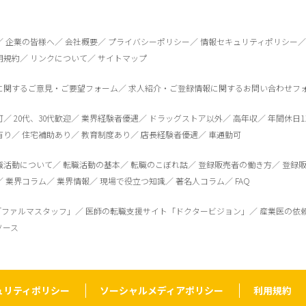
企業の皆様へ
会社概要
プライバシーポリシー
情報セキュリティポリシー
用規約
リンクについて
サイトマップ
に関するご意見・ご要望フォーム
求人紹介・ご登録情報に関するお問い合わせフ
可
20代、30代歓迎
業界経験者優遇
ドラッグストア以外
高年収
年間休日1
有り
住宅補助あり
教育制度あり
店長経験者優遇
車通勤可
職活動について
転職活動の基本
転職のこぼれ話
登録販売者の働き方
登録
業界コラム
業界情報
現場で役立つ知識
著名人コラム
FAQ
「ファルマスタッフ」
医師の転職支援サイト「ドクタービジョン」
産業医の依
ソース
ュリティポリシー
ソーシャルメディアポリシー
利用規約