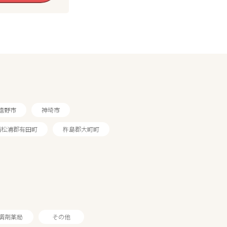
嬉野市
神埼市
西松浦郡有田町
杵島郡大町町
調剤薬局
その他