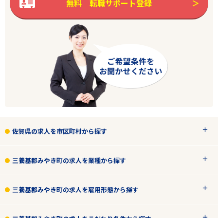
無料 転職サポート登録
エリアで探す
駅から探す
佐賀
佐賀県の求人を市区町村から探す
三養基郡みやき町
三養基郡みやき町の求人を業種から探す
その他
三養基郡みやき町の求人を雇用形態から探す
雇用形態