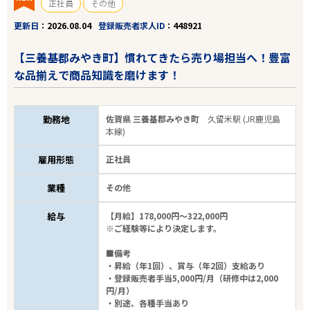
正社員
その他
更新日
2026.08.04
登録販売者求人ID
448921
【三養基郡みやき町】慣れてきたら売り場担当へ！豊富
な品揃えで商品知識を磨けます！
勤務地
佐賀県 三養基郡みやき町
久留米駅 (JR鹿児島
本線)
雇用形態
正社員
業種
その他
給与
【月給】178,000円～322,000円
※ご経験等により決定します。
■備考
・昇給（年1回）、賞与（年2回）支給あり
・登録販売者手当5,000円/月（研修中は2,000
円/月）
・別途、各種手当あり