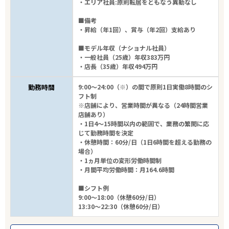
・エリア社員:原則転居をともなう異動なし
■備考
・昇給（年1回）、賞与（年2回）支給あり
■モデル年収（ナショナル社員）
・一般社員（25歳）年収383万円
・店長（35歳）年収494万円
勤務時間
9:00～24:00（※）の間で原則1日実働8時間のシ
フト制
※店舗により、営業時間が異なる（24時間営業
店舗あり）
・1日4～15時間以内の範囲で、業務の繁閑に応
じて勤務時間を決定
・休憩時間：60分/日（1日6時間を超える勤務の
場合）
・1ヵ月単位の変形労働時間制
・月間平均労働時間：月164.6時間
■シフト例
9:00～18:00（休憩60分/日）
13:30～22:30（休憩60分/日）