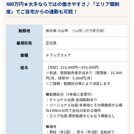
480万円★大手ならではの働きやすさ♪「エリア職制
度」でご自宅からの通勤も可能！
勤務地
栃木県 小山市
小山駅 (JR宇都宮線)
雇用形態
正社員
業種
ドラッグストア
給与
【月給】210,000円～350,000円
※別途、登録販売者手当あり（管理者：15,000
円/月、研修中：5,000円/月）
※ご経験・勤務区分等により決定します
■勤務区分（3年毎に変更可）
・ナショナル社員:全国転勤あり
・リージョナル社員:本拠地とその隣接県から概
ね100km以内で会社の定める場所
・エリア社員:原則転居をともなう異動なし
■備考
・昇給（年1回）、賞与（年2回）支給あり