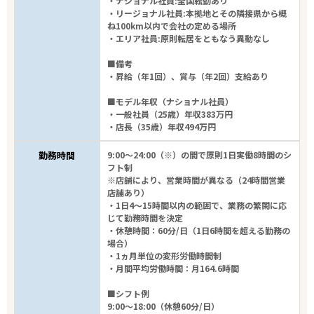
・ナショナル社員:全国転勤あり
・リージョナル社員:本拠地とその隣接県から概
ね100km以内で会社の定める場所
・エリア社員:原則転居をともなう異動なし
■備考
・昇給（年1回）、賞与（年2回）支給あり
■モデル年収（ナショナル社員）
・一般社員（25歳）年収383万円
・店長（35歳）年収494万円
勤務時間
9:00～24:00（※）の間で原則1日実働8時間のシ
フト制
※店舗により、営業時間が異なる（24時間営業
店舗あり）
・1日4～15時間以内の範囲で、業務の繁閑に応
じて勤務時間を決定
・休憩時間：60分/日（1日6時間を超える勤務の
場合）
・1ヵ月単位の変形労働時間制
・月間平均労働時間：月164.6時間
■シフト例
9:00～18:00（休憩60分/日）