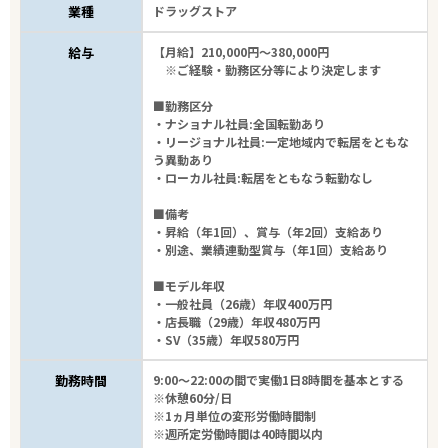
業種
ドラッグストア
給与
【月給】210,000円～380,000円
※ご経験・勤務区分等により決定します
■勤務区分
・ナショナル社員:全国転勤あり
・リージョナル社員:一定地域内で転居をともな
う異動あり
・ローカル社員:転居をともなう転勤なし
■備考
・昇給（年1回）、賞与（年2回）支給あり
・別途、業績連動型賞与（年1回）支給あり
■モデル年収
・一般社員（26歳）年収400万円
・店長職（29歳）年収480万円
・SV（35歳）年収580万円
勤務時間
9:00～22:00の間で実働1日8時間を基本とする
※休憩60分/日
※1ヵ月単位の変形労働時間制
※週所定労働時間は40時間以内