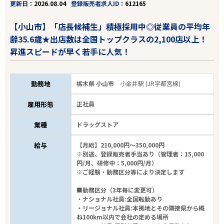
更新日
2026.08.04
登録販売者求人ID
612165
【小山市】「店長候補生」積極採用中◎従業員の平均年
齢35.6歳★出店数は全国トップクラスの2,100店以上！
昇進スピードが早く若手に人気！
勤務地
栃木県 小山市
小金井駅 (JR宇都宮線)
雇用形態
正社員
業種
ドラッグストア
給与
【月給】210,000円～350,000円
※別途、登録販売者手当あり（管理者：15,000
円/月、研修中：5,000円/月）
※ご経験・勤務区分等により決定します
■勤務区分（3年毎に変更可）
・ナショナル社員:全国転勤あり
・リージョナル社員:本拠地とその隣接県から概
ね100km以内で会社の定める場所