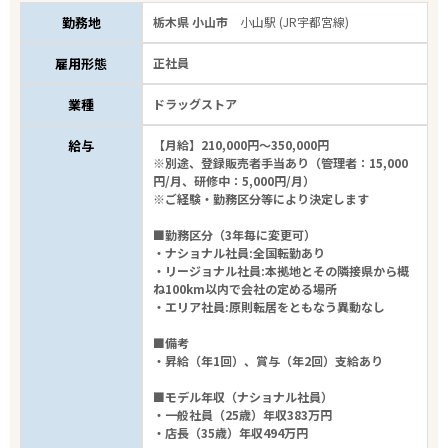
勤務地
栃木県 小山市
小山駅 (JR宇都宮線)
雇用形態
正社員
業種
ドラッグストア
給与
【月給】210,000円～350,000円
※別途、登録販売者手当あり（管理者：15,000
円/月、研修中：5,000円/月）
※ご経験・勤務区分等により決定します
■勤務区分（3年毎に変更可）
・ナショナル社員:全国転勤あり
・リージョナル社員:本拠地とその隣接県から概
ね100km以内で会社の定める場所
・エリア社員:原則転居をともなう異動なし
■備考
・昇給（年1回）、賞与（年2回）支給あり
■モデル年収（ナショナル社員）
・一般社員（25歳）年収383万円
・店長（35歳）年収494万円