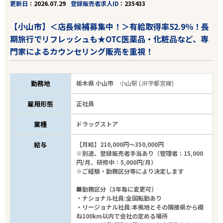
更新日
2026.07.29
登録販売者求人ID
235433
【小山市】＜店長候補募集中！＞有給取得率52.9％！長
期旅行でリフレッシュも★OTC医薬品・化粧品など、専
門家によるカウンセリング販売を重視！
勤務地
栃木県 小山市
小山駅 (JR宇都宮線)
雇用形態
正社員
業種
ドラッグストア
給与
【月給】210,000円～350,000円
※別途、登録販売者手当あり（管理者：15,000
円/月、研修中：5,000円/月）
※ご経験・勤務区分等により決定します
■勤務区分（3年毎に変更可）
・ナショナル社員:全国転勤あり
・リージョナル社員:本拠地とその隣接県から概
ね100km以内で会社の定める場所