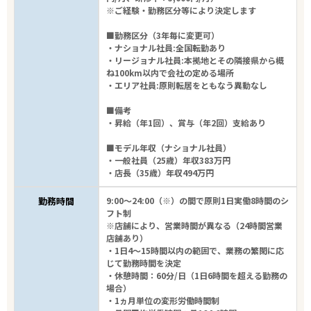
※ご経験・勤務区分等により決定します
■勤務区分（3年毎に変更可）
・ナショナル社員:全国転勤あり
・リージョナル社員:本拠地とその隣接県から概
ね100km以内で会社の定める場所
・エリア社員:原則転居をともなう異動なし
■備考
・昇給（年1回）、賞与（年2回）支給あり
■モデル年収（ナショナル社員）
・一般社員（25歳）年収383万円
・店長（35歳）年収494万円
勤務時間
9:00～24:00（※）の間で原則1日実働8時間のシ
フト制
※店舗により、営業時間が異なる（24時間営業
店舗あり）
・1日4～15時間以内の範囲で、業務の繁閑に応
じて勤務時間を決定
・休憩時間：60分/日（1日6時間を超える勤務の
場合）
・1ヵ月単位の変形労働時間制