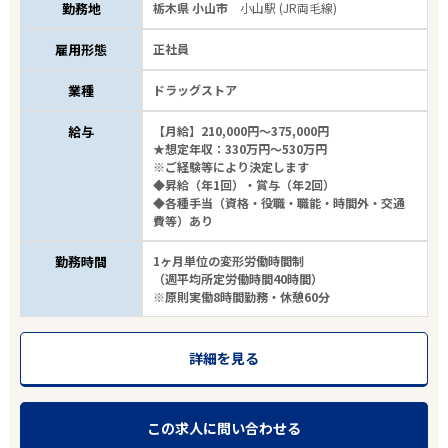
勤務地
栃木県 小山市
小山駅 (JR両毛線)
雇用形態
正社員
業種
ドラッグストア
給与
【月給】210,000円～375,000円
★想定年収：330万円～530万円
※ご経験等により決定します
◆昇給（年1回）・賞与（年2回）
◆各種手当（資格・役職・職能・時間外・交通
費等）あり
勤務時間
1ヶ月単位の変形労働時間制
（週平均所定労働時間40時間）
※原則実働8時間勤務・休憩60分
詳細を見る
この求人に問い合わせる