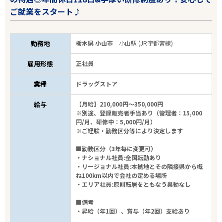
ご就業をスタート♪
勤務地
栃木県 小山市
小山駅 (JR宇都宮線)
雇用形態
正社員
業種
ドラッグストア
給与
【月給】210,000円～350,000円
※別途、登録販売者手当あり（管理者：15,000
円/月、研修中：5,000円/月）
※ご経験・勤務区分等により決定します
■勤務区分（3年毎に変更可）
・ナショナル社員:全国転勤あり
・リージョナル社員:本拠地とその隣接県から概
ね100km以内で会社の定める場所
・エリア社員:原則転居をともなう異動なし
■備考
・昇給（年1回）、賞与（年2回）支給あり