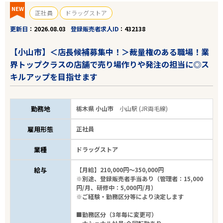
NEW
正社員
ドラッグストア
更新日
2026.08.03
登録販売者求人ID
432138
【小山市】＜店長候補募集中！＞裁量権のある職場！業
界トップクラスの店舗で売り場作りや発注の担当に◎ス
キルアップを目指せます
勤務地
栃木県 小山市
小山駅 (JR両毛線)
雇用形態
正社員
業種
ドラッグストア
給与
【月給】210,000円～350,000円
※別途、登録販売者手当あり（管理者：15,000
円/月、研修中：5,000円/月）
※ご経験・勤務区分等により決定します
■勤務区分（3年毎に変更可）