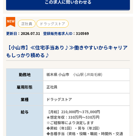
この求人に問い合わせる
NEW
正社員
ドラッグストア
更新日
2026.07.31
登録販売者求人ID
310569
【小山市】≪住宅手当あり♪≫働きやすいからキャリア
もしっかり積める♪
勤務地
栃木県 小山市
小山駅 (JR両毛線)
雇用形態
正社員
業種
ドラッグストア
給与
【月給】210,000円～375,000円
★想定年収：330万円～530万円
※ご経験等により決定します
◆昇給（年1回）・賞与（年2回）
◆各種手当（資格・役職・職能・時間外・交通