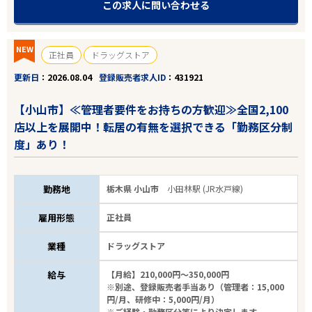
この求人に問い合わせる
NEW
正社員
ドラッグストア
更新日
2026.08.04
登録販売者求人ID
431921
【小山市】≪管理者要件をお持ちの方歓迎≫全国2,100
店以上を展開中！転居の有無を選択できる「勤務区分制
度」あり！
勤務地
栃木県 小山市
小田林駅 (JR水戸線)
雇用形態
正社員
業種
ドラッグストア
給与
【月給】210,000円～350,000円
※別途、登録販売者手当あり（管理者：15,000
円/月、研修中：5,000円/月）
※ご経験・勤務区分等により決定します