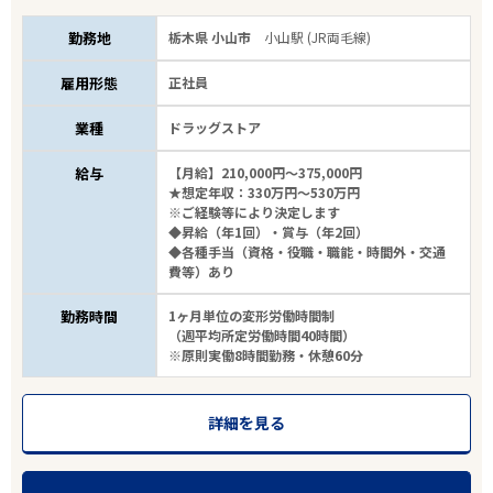
27
件
勤務地
栃木県 小山市
小山駅 (JR両毛線)
から検索する
雇用形態
正社員
業種
ドラッグストア
給与
【月給】210,000円～375,000円
★想定年収：330万円～530万円
※ご経験等により決定します
◆昇給（年1回）・賞与（年2回）
◆各種手当（資格・役職・職能・時間外・交通
費等）あり
勤務時間
1ヶ月単位の変形労働時間制
（週平均所定労働時間40時間）
※原則実働8時間勤務・休憩60分
詳細を見る