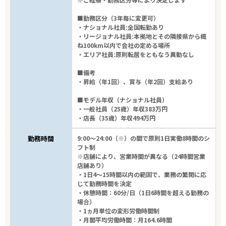
■勤務区分（3年毎に変更可）
・ナショナル社員:全国転勤あり
・リージョナル社員:本拠地とその隣接県から概
ね100km以内で会社の定める場所
・エリア社員:原則転居をともなう異動なし
■備考
・昇給（年1回）、賞与（年2回）支給あり
■モデル年収（ナショナル社員）
・一般社員（25歳）年収383万円
・店長（35歳）年収494万円
勤務時間
9:00～24:00（※）の間で原則1日実働8時間のシ
フト制
※店舗により、営業時間が異なる（24時間営業
店舗あり）
・1日4～15時間以内の範囲で、業務の繁閑に応
じて勤務時間を決定
・休憩時間：60分/日（1日6時間を超える勤務の
場合）
・1ヵ月単位の変形労働時間制
・月間平均労働時間：月164.6時間