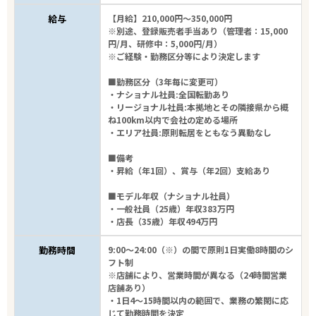
給与
【月給】210,000円～350,000円
※別途、登録販売者手当あり（管理者：15,000
円/月、研修中：5,000円/月）
※ご経験・勤務区分等により決定します
■勤務区分（3年毎に変更可）
・ナショナル社員:全国転勤あり
・リージョナル社員:本拠地とその隣接県から概
ね100km以内で会社の定める場所
・エリア社員:原則転居をともなう異動なし
■備考
・昇給（年1回）、賞与（年2回）支給あり
■モデル年収（ナショナル社員）
・一般社員（25歳）年収383万円
・店長（35歳）年収494万円
勤務時間
9:00～24:00（※）の間で原則1日実働8時間のシ
フト制
※店舗により、営業時間が異なる（24時間営業
店舗あり）
・1日4～15時間以内の範囲で、業務の繁閑に応
じて勤務時間を決定