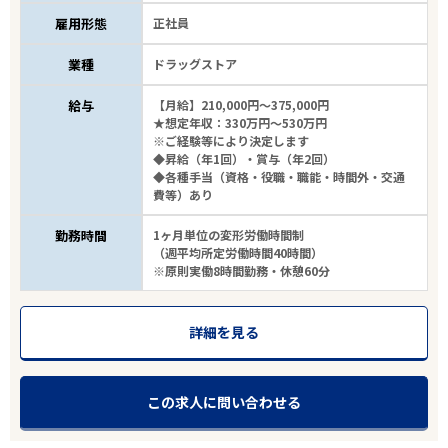
雇用形態
正社員
業種
ドラッグストア
給与
【月給】210,000円～375,000円
★想定年収：330万円～530万円
※ご経験等により決定します
◆昇給（年1回）・賞与（年2回）
◆各種手当（資格・役職・職能・時間外・交通
費等）あり
勤務時間
1ヶ月単位の変形労働時間制
（週平均所定労働時間40時間）
※原則実働8時間勤務・休憩60分
詳細を見る
この求人に問い合わせる