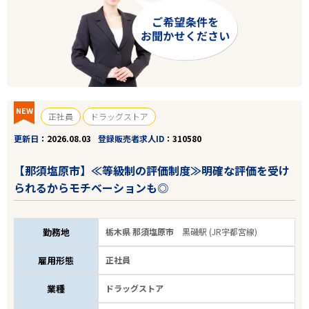
NEW
正社員
ドラッグストア
更新日
2026.08.03
登録販売者求人ID
310580
【那須塩原市】≪等級制の評価制度≫明確な評価を受け
られるからモチベーションも◎
勤務地
栃木県 那須塩原市
黒磯駅 (JR宇都宮線)
雇用形態
正社員
業種
ドラッグストア