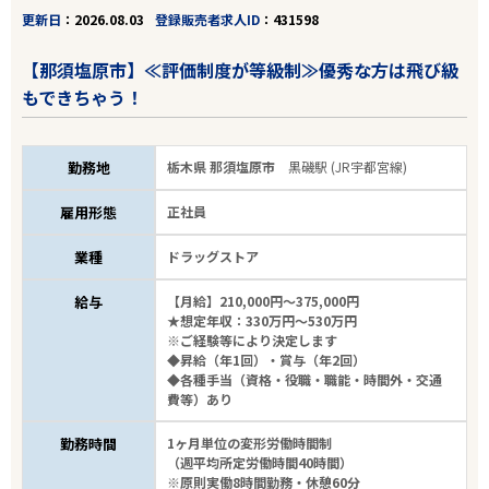
更新日
2026.08.03
登録販売者求人ID
431598
【那須塩原市】≪評価制度が等級制≫優秀な方は飛び級
もできちゃう！
勤務地
栃木県 那須塩原市
黒磯駅 (JR宇都宮線)
雇用形態
正社員
業種
ドラッグストア
給与
【月給】210,000円～375,000円
★想定年収：330万円～530万円
※ご経験等により決定します
◆昇給（年1回）・賞与（年2回）
◆各種手当（資格・役職・職能・時間外・交通
費等）あり
勤務時間
1ヶ月単位の変形労働時間制
（週平均所定労働時間40時間）
※原則実働8時間勤務・休憩60分