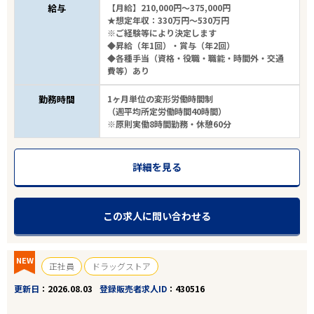
給与
【月給】210,000円～375,000円
★想定年収：330万円～530万円
※ご経験等により決定します
◆昇給（年1回）・賞与（年2回）
◆各種手当（資格・役職・職能・時間外・交通
費等）あり
勤務時間
1ヶ月単位の変形労働時間制
（週平均所定労働時間40時間）
※原則実働8時間勤務・休憩60分
詳細を見る
この求人に問い合わせる
NEW
正社員
ドラッグストア
更新日
2026.08.03
登録販売者求人ID
430516