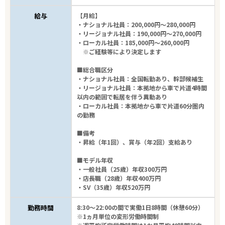
給与
【月給】
・ナショナル社員：200,000円～280,000円
・リージョナル社員：190,000円～270,000円
・ローカル社員：185,000円～260,000円
※ご経験等により決定します
■総合職区分
・ナショナル社員：全国転勤あり、幹部候補生
・リージョナル社員：本拠地から車で片道4時間
以内の範囲で転居を伴う異動あり
・ローカル社員：本拠地から車で片道60分圏内
の勤務
■備考
・昇給（年1回）、賞与（年2回）支給あり
■モデル年収
・一般社員（25歳）年収300万円
・店長職（28歳）年収400万円
・SV（35歳）年収520万円
勤務時間
8:30～22:00の間で実働1日8時間（休憩60分）
※1ヵ月単位の変形労働時間制