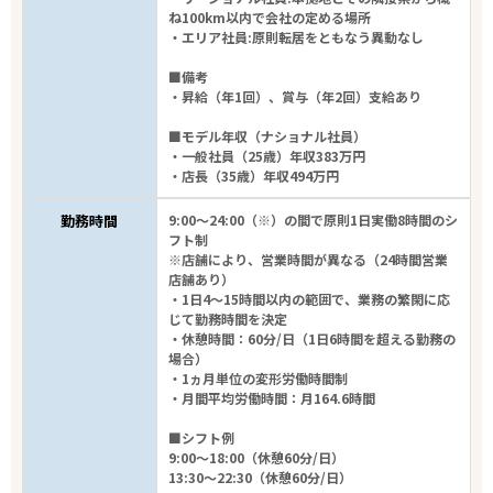
ね100km以内で会社の定める場所
・エリア社員:原則転居をともなう異動なし
■備考
・昇給（年1回）、賞与（年2回）支給あり
■モデル年収（ナショナル社員）
・一般社員（25歳）年収383万円
・店長（35歳）年収494万円
勤務時間
9:00～24:00（※）の間で原則1日実働8時間のシ
フト制
※店舗により、営業時間が異なる（24時間営業
店舗あり）
・1日4～15時間以内の範囲で、業務の繁閑に応
じて勤務時間を決定
・休憩時間：60分/日（1日6時間を超える勤務の
場合）
・1ヵ月単位の変形労働時間制
・月間平均労働時間：月164.6時間
■シフト例
9:00～18:00（休憩60分/日）
13:30～22:30（休憩60分/日）