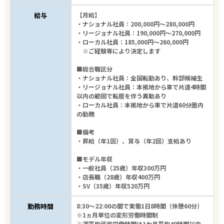
給与
【月給】
・ナショナル社員：200,000円～280,000円
・リージョナル社員：190,000円～270,000円
・ローカル社員：185,000円～260,000円
※ご経験等により決定します
■総合職区分
・ナショナル社員：全国転勤あり、幹部候補生
・リージョナル社員：本拠地から車で片道4時間
以内の範囲で転居を伴う異動あり
・ローカル社員：本拠地から車で片道60分圏内
の勤務
■備考
・昇給（年1回）、賞与（年2回）支給あり
■モデル年収
・一般社員（25歳）年収300万円
・店長職（28歳）年収400万円
・SV（35歳）年収520万円
勤務時間
8:30～22:00の間で実働1日8時間（休憩60分）
※1ヵ月単位の変形労働時間制
※週平均所定労働時間は1か月平均40時間以内