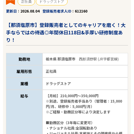
正社員
ドラッグストア
更新日
2026.08.04
登録販売者求人ID
612160
【那須塩原市】登録販売者としてのキャリアを磨く！大
手ならではの待遇◎年間休日118日&手厚い研修制度あ
り！
勤務地
栃木県 那須塩原市
西那須野駅 (JR宇都宮線)
雇用形態
正社員
業種
ドラッグストア
給与
【月給】210,000円～350,000円
※別途、登録販売者手当あり（管理者：15,000
円/月、研修中：5,000円/月）
※ご経験・勤務区分等により決定します
■勤務区分（3年毎に変更可）
・ナショナル社員:全国転勤あり
・リージョナル社員:本拠地とその隣接県から概