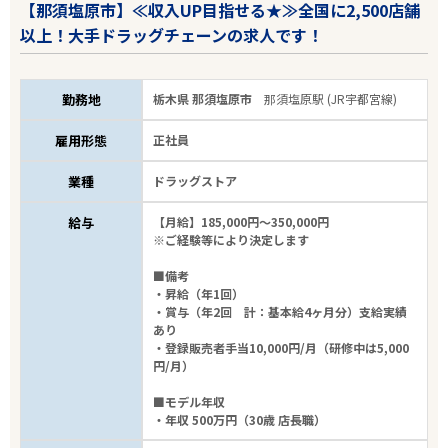
【那須塩原市】≪収入UP目指せる★≫全国に2,500店舗
以上！大手ドラッグチェーンの求人です！
勤務地
栃木県 那須塩原市
那須塩原駅 (JR宇都宮線)
雇用形態
正社員
業種
ドラッグストア
給与
【月給】185,000円～350,000円
※ご経験等により決定します
■備考
・昇給（年1回）
・賞与（年2回 計：基本給4ヶ月分）支給実績
あり
・登録販売者手当10,000円/月（研修中は5,000
円/月）
■モデル年収
・年収 500万円（30歳 店長職）