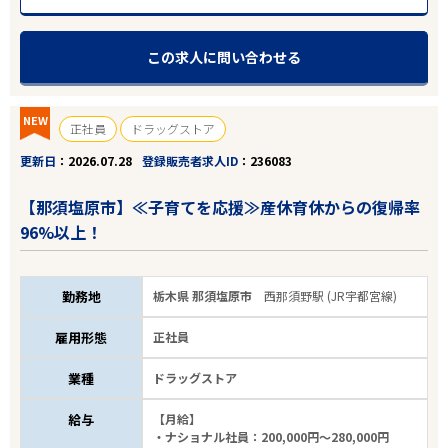
この求人に問い合わせる
NEW
正社員
ドラッグストア
更新日
2026.07.28
登録販売者求人ID
236083
【那須塩原市】≪子育てを応援≫産休育休からの復帰率
96%以上！
勤務地
栃木県 那須塩原市
西那須野駅 (JR宇都宮線)
雇用形態
正社員
業種
ドラッグストア
給与
【月給】
・ナショナル社員：200,000円～280,000円