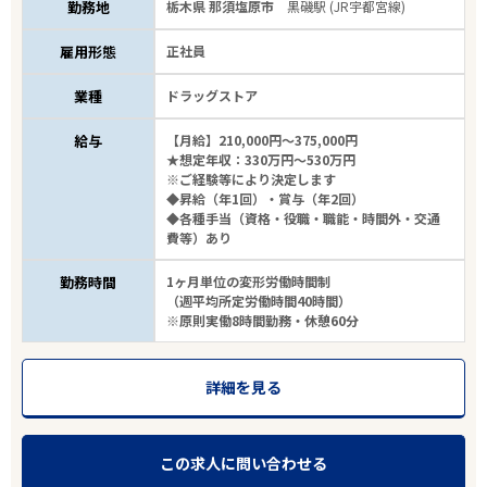
勤務地
栃木県 那須塩原市
黒磯駅 (JR宇都宮線)
雇用形態
正社員
業種
ドラッグストア
給与
【月給】210,000円～375,000円
★想定年収：330万円～530万円
※ご経験等により決定します
◆昇給（年1回）・賞与（年2回）
◆各種手当（資格・役職・職能・時間外・交通
費等）あり
勤務時間
1ヶ月単位の変形労働時間制
（週平均所定労働時間40時間）
※原則実働8時間勤務・休憩60分
詳細を見る
この求人に問い合わせる