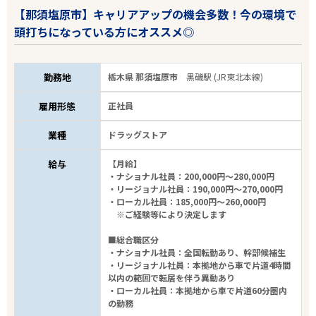
【那須塩原市】キャリアアップの機会多数！今の環境で
頭打ちになっている方にオススメ◎
勤務地
栃木県 那須塩原市
黒磯駅 (JR東北本線)
雇用形態
正社員
業種
ドラッグストア
給与
【月給】
・ナショナル社員：200,000円～280,000円
・リージョナル社員：190,000円～270,000円
・ローカル社員：185,000円～260,000円
※ご経験等により決定します
■総合職区分
・ナショナル社員：全国転勤あり、幹部候補生
・リージョナル社員：本拠地から車で片道4時間
以内の範囲で転居を伴う異動あり
・ローカル社員：本拠地から車で片道60分圏内
の勤務