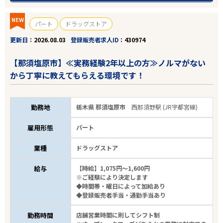
NEW
パート
ドラッグストア
更新日
2026.08.03
登録販売者求人ID
430974
【那須塩原市】≪実務経験2年以上の方≫ノルマがない
から丁寧に教えてもらえる環境です！
勤務地
栃木県 那須塩原市
西那須野駅 (JR宇都宮線)
雇用形態
パート
業種
ドラッグストア
給与
【時給】1,075円～1,600円
※ご経験により決定します
◆時間帯・曜日によって加給あり
◆登録販売者手当・通勤手当あり
勤務時間
店舗営業時間に則してシフト制