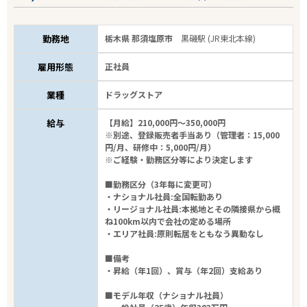
勤務地
栃木県 那須塩原市
黒磯駅 (JR東北本線)
雇用形態
正社員
業種
ドラッグストア
給与
【月給】210,000円～350,000円
※別途、登録販売者手当あり（管理者：15,000
円/月、研修中：5,000円/月）
※ご経験・勤務区分等により決定します
■勤務区分（3年毎に変更可）
・ナショナル社員:全国転勤あり
・リージョナル社員:本拠地とその隣接県から概
ね100km以内で会社の定める場所
・エリア社員:原則転居をともなう異動なし
■備考
・昇給（年1回）、賞与（年2回）支給あり
■モデル年収（ナショナル社員）