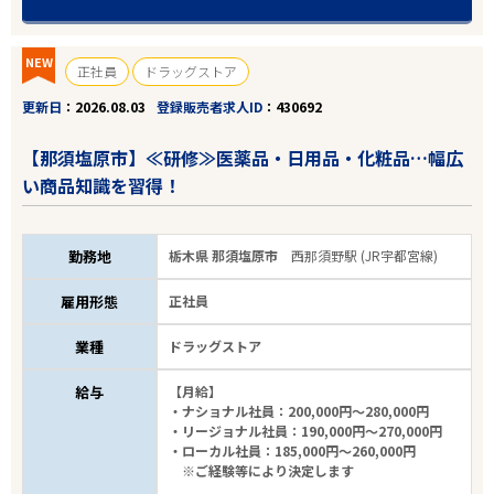
NEW
エリアで探す
駅から探す
正社員
ドラッグストア
更新日
2026.08.03
登録販売者求人ID
430692
【那須塩原市】≪研修≫医薬品・日用品・化粧品…幅広
い商品知識を習得！
勤務地
栃木県 那須塩原市
西那須野駅 (JR宇都宮線)
雇用形態
正社員
業種
ドラッグストア
給与
【月給】
・ナショナル社員：200,000円～280,000円
・リージョナル社員：190,000円～270,000円
・ローカル社員：185,000円～260,000円
※ご経験等により決定します