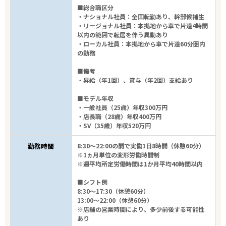
■総合職区分
・ナショナル社員：全国転勤あり、幹部候補生
・リージョナル社員：本拠地から車で片道4時間
以内の範囲で転居を伴う異動あり
・ローカル社員：本拠地から車で片道60分圏内
の勤務
■備考
・昇給（年1回）、賞与（年2回）支給あり
■モデル年収
・一般社員（25歳）年収300万円
・店長職（28歳）年収400万円
・SV（35歳）年収520万円
勤務時間
8:30～22:00の間で実働1日8時間（休憩60分）
※1ヵ月単位の変形労働時間制
※週平均所定労働時間は1か月平均40時間以内
■シフト例
8:30～17:30（休憩60分）
13:00～22:00（休憩60分）
※店舗の営業時間により、多少前後する可能性
あり