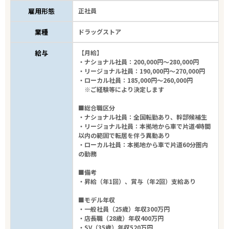
雇用形態
正社員
業種
ドラッグストア
給与
【月給】
・ナショナル社員：200,000円～280,000円
・リージョナル社員：190,000円～270,000円
・ローカル社員：185,000円～260,000円
※ご経験等により決定します
■総合職区分
・ナショナル社員：全国転勤あり、幹部候補生
・リージョナル社員：本拠地から車で片道4時間
以内の範囲で転居を伴う異動あり
・ローカル社員：本拠地から車で片道60分圏内
の勤務
■備考
・昇給（年1回）、賞与（年2回）支給あり
■モデル年収
・一般社員（25歳）年収300万円
・店長職（28歳）年収400万円
・SV（35歳）年収520万円