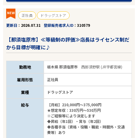
NEW
正社員
ドラッグストア
更新日
2026.07.31
登録販売者求人ID
310579
【那須塩原市】≪等級制の評価≫店長はライセンス制だ
から目標が明確に♪
勤務地
栃木県 那須塩原市
西那須野駅 (JR宇都宮線)
雇用形態
正社員
業種
ドラッグストア
給与
【月給】210,000円～375,000円
★想定年収：330万円～530万円
※ご経験等により決定します
◆昇給（年1回）・賞与（年2回）
◆各種手当（資格・役職・職能・時間外・交通
費等）あり