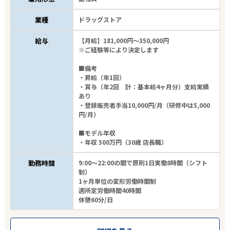
業種
ドラッグストア
エリアで探す
駅から探す
給与
【月給】181,000円～350,000円
※ご経験等により決定します
和歌山
■備考
・昇給（年1回）
海南市
・賞与（年2回 計：基本給4ヶ月分）支給実績
あり
・登録販売者手当10,000円/月（研修中は5,000
業種
円/月）
■モデル年収
雇用形態
・年収 500万円（30歳 店長職）
こだわり条件
勤務時間
9:00～22:00の間で原則1日実働8時間（シフト
制）
1ヶ月単位の変形労働時間制
週所定労働時間40時間
フリーワード
休憩60分/日