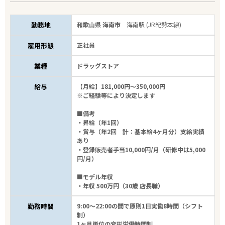
勤務地
和歌山県 海南市
海南駅 (JR紀勢本線)
雇用形態
正社員
業種
ドラッグストア
給与
【月給】181,000円～350,000円
※ご経験等により決定します
■備考
・昇給（年1回）
・賞与（年2回 計：基本給4ヶ月分）支給実績
あり
・登録販売者手当10,000円/月（研修中は5,000
円/月）
■モデル年収
・年収 500万円（30歳 店長職）
勤務時間
9:00～22:00の間で原則1日実働8時間（シフト
制）
1ヶ月単位の変形労働時間制