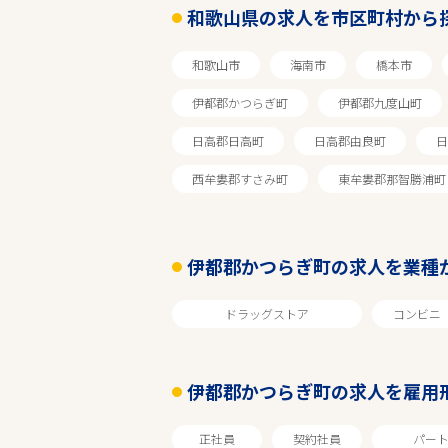
和歌山県の求人を市区町村から
伊都郡かつらぎ町
和歌山市
海南市
橋本市
業種
伊都郡かつらぎ町
伊都郡九度山町
日高郡日高町
日高郡由良町
日
雇用形態
西牟婁郡すさみ町
東牟婁郡那智勝浦町
こだわり条件
伊都郡かつらぎ町の求人を業種
フリーワード
ドラッグストア
コンビニ
伊都郡かつらぎ町の求人を雇用
正社員
契約社員
パー