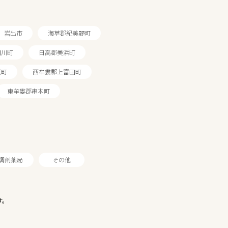
岩出市
海草郡紀美野町
田川町
日高郡美浜町
浜町
西牟婁郡上富田町
東牟婁郡串本町
調剤薬局
その他
す。