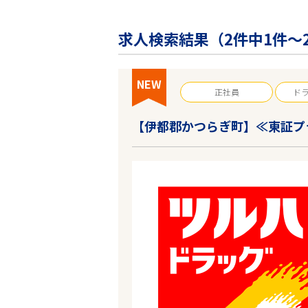
企業の皆様へ
会社概要
求人検索結果（
2
件中1件～
お問い合わせ
閉じる ×
NEW
正社員
ド
【伊都郡かつらぎ町】≪東証プ