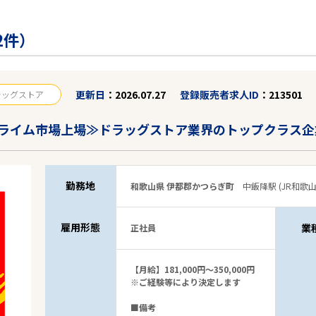
2件）
更新日
2026.07.27
登録販売者求人ID
213501
ラッグストア
ライム市場上場≫ドラッグストア業界のトップクラス企
勤務地
和歌山県 伊都郡かつらぎ町
中飯降駅 (JR和歌山
雇用形態
業
正社員
【月給】181,000円～350,000円
※ご経験等により決定します
■備考