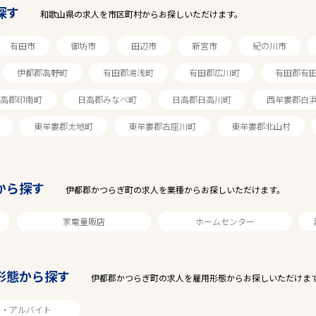
探す
和歌山県の求人を市区町村からお探しいただけます。
有田市
御坊市
田辺市
新宮市
紀の川市
伊都郡高野町
有田郡湯浅町
有田郡広川町
有田郡有
高郡印南町
日高郡みなべ町
日高郡日高川町
西牟婁郡白
東牟婁郡太地町
東牟婁郡古座川町
東牟婁郡北山村
から探す
伊都郡かつらぎ町の求人を業種からお探しいただけます。
家電量販店
ホームセンター
形態から探す
伊都郡かつらぎ町の求人を雇用形態からお探しいただけま
2
件
から検索する
ト・アルバイト