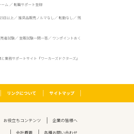
ォーム
転職サポート登録
15日以上
推奨品販売ノルマなし
転勤なし
残
販売者試験
登販試験一問一答
ワンポイントおく
頼と業務サポートサイト『ワーカーズドクターズ』
リンクについて
サイトマップ
お役立ちコンテンツ
企業の皆様へ
会社概要
各種お問い合わせ