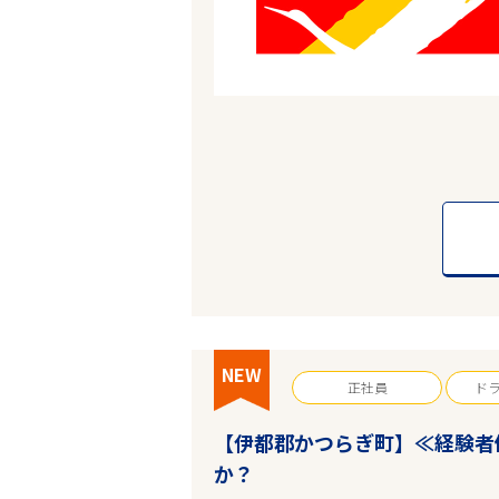
NEW
正社員
ド
【伊都郡かつらぎ町】≪経験者
か？