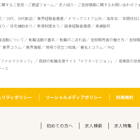
に関するご意見・ご要望フォーム
求人紹介・ご登録情報に関するお問い合わせフ
可
20代、30代歓迎
業界経験者優遇
ドラッグストア以外
高年収
年間休日1
有り
住宅補助あり
教育制度あり
店長経験者優遇
車通勤可
職活動について
転職活動の基本
転職のこぼれ話
登録販売者の働き方
登録
業界コラム
業界情報
現場で役立つ知識
著名人コラム
FAQ
「ファルマスタッフ」
医師の転職支援サイト「ドクタービジョン」
産業医の依
ソース
ュリティポリシー
ソーシャルメディアポリシー
利用規約
初めての方へ
求人検索
求人特集