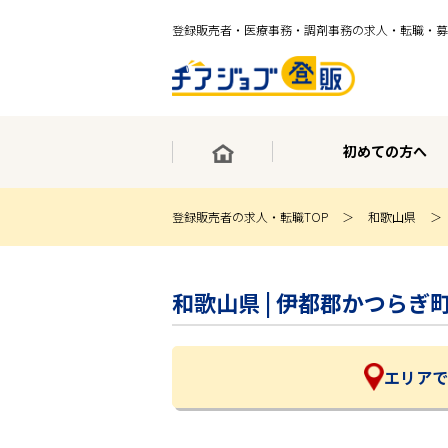
登録販売者・医療事務・調剤事務の求人・転職・募
初めての方へ
登録販売者の求人・転職TOP
和歌山県
×
最短30秒で転職サポート登録
和歌山県 | 伊都郡かつら
求人検索
ホーム
初めての方へ
事業部紹介
エリアで
求人検索
求人特集
企業特集
お役立ちコンテンツ