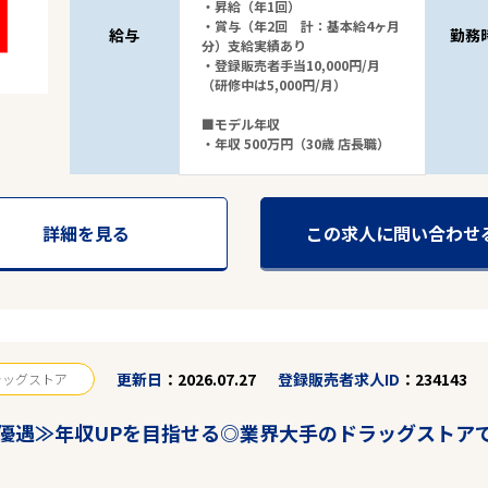
・昇給（年1回）
・賞与（年2回 計：基本給4ヶ月
給与
勤務
分）支給実績あり
・登録販売者手当10,000円/月
（研修中は5,000円/月）
■モデル年収
・年収 500万円（30歳 店長職）
詳細を見る
この求人に問い合わせ
更新日
2026.07.27
登録販売者求人ID
234143
ラッグストア
優遇≫年収UPを目指せる◎業界大手のドラッグストア