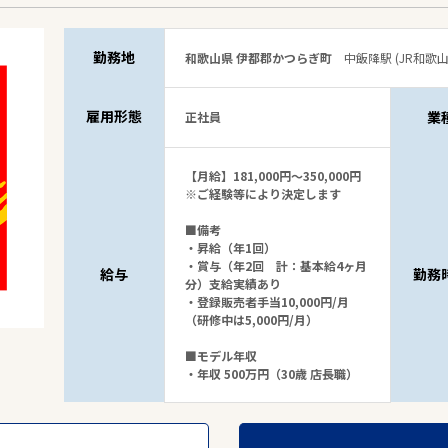
勤務地
和歌山県 伊都郡かつらぎ町
中飯降駅 (JR和歌山
雇用形態
業
正社員
【月給】181,000円～350,000円
※ご経験等により決定します
■備考
・昇給（年1回）
・賞与（年2回 計：基本給4ヶ月
給与
勤務
分）支給実績あり
・登録販売者手当10,000円/月
（研修中は5,000円/月）
■モデル年収
・年収 500万円（30歳 店長職）