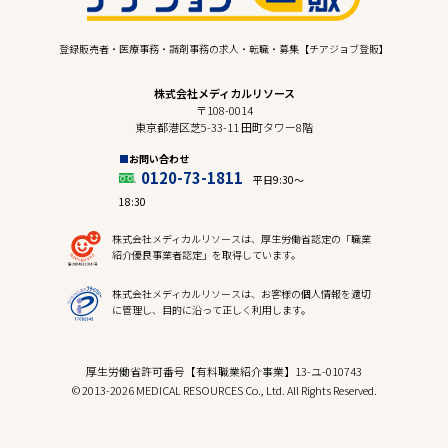
登録販売者・医療事務・調剤事務の求人・転職・募集【チアジョブ登販】
株式会社メディカルリソース
〒108-0014
東京都港区芝5-33-11 田町タワー8階
お問い合わせ
0120-73-1811
平日9:30〜
18:30
株式会社メディカルリソースは、厚生労働省認定の「職業
紹介優良事業者認定」を取得しています。
株式会社メディカルリソースは、お客様の個人情報を適切
に管理し、目的に沿って正しく利用します。
厚生労働省許可番号【有料職業紹介事業】13-ユ-010743
© 2013-2026 MEDICAL RESOURCES Co., Ltd. All Rights Reserved.