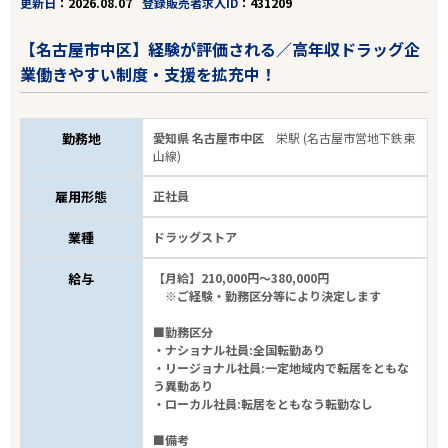
更新日
2026.08.07
登録販売者求人ID
431209
【名古屋市中区】経験が評価される／高年収ドラッグ企
24
件
から検索する
業働きやすい制度・支援を拡充中！
勤務地
愛知県 名古屋市中区
栄駅 (名古屋市営地下鉄東
山線)
雇用形態
正社員
業種
ドラッグストア
給与
【月給】210,000円～380,000円
※ご経験・勤務区分等により決定します
■勤務区分
・ナショナル社員:全国転勤あり
・リージョナル社員:一定地域内で転居をともな
う異動あり
・ローカル社員:転居をともなう転勤なし
■備考