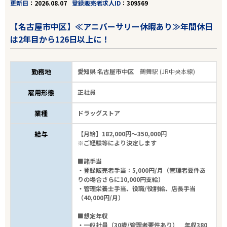
更新日
2026.08.07
登録販売者求人ID
309569
【名古屋市中区】≪アニバーサリー休暇あり≫年間休日
は2年目から126日以上に！
勤務地
愛知県 名古屋市中区
鶴舞駅 (JR中央本線)
雇用形態
正社員
業種
ドラッグストア
給与
【月給】182,000円～350,000円
※ご経験等により決定します
■諸手当
・登録販売者手当：5,000円/月（管理者要件あ
りの場合さらに10,000円支給）
・管理栄養士手当、役職/役割給、店長手当
（40,000円/月）
■想定年収
・一般社員（30歳/管理者要件あり） 年収380