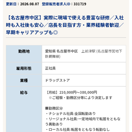
更新日
2026.08.07
登録販売者求人ID
331719
【名古屋市中区】実際に現場で使える豊富な研修／入社
時も入社後も安心／店長を目指す方・業界経験者歓迎／
早期キャリアアップも◎
勤務地
愛知県 名古屋市中区
上前津駅 (名古屋市営地下
鉄鶴舞線)
雇用形態
正社員
業種
ドラッグストア
給与
【月給】210,000円～380,000円
※ご経験・勤務区分等により決定します
■勤務区分
・ナショナル社員:全国転勤あり
・リージョナル社員:一定地域内で転居をともな
う異動あり
・ローカル社員:転居をともなう転勤なし