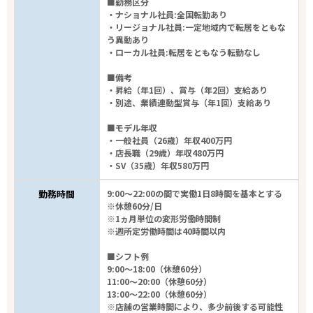
■勤務区分
・ナショナル社員:全国転勤あり
・リージョナル社員:一定地域内で転居をともな
う異動あり
・ローカル社員:転居をともなう転勤なし
■備考
・昇給（年1回）、賞与（年2回）支給あり
・別途、業績連動型賞与（年1回）支給あり
■モデル年収
・一般社員（26歳）年収400万円
・店長職（29歳）年収480万円
・SV（35歳）年収580万円
勤務時間
9:00～22:00の間で実働1日8時間を基本とする
※休憩60分/日
※1ヵ月単位の変形労働時間制
※週所定労働時間は40時間以内
■シフト例
9:00～18:00（休憩60分）
11:00～20:00（休憩60分）
13:00～22:00（休憩60分）
※店舗の営業時間により、多少前後する可能性