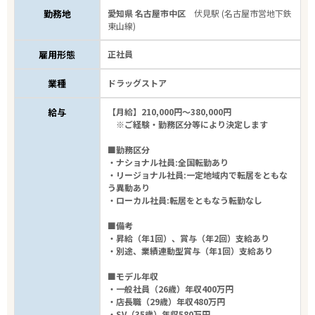
勤務地
愛知県 名古屋市中区
伏見駅 (名古屋市営地下鉄
東山線)
雇用形態
正社員
業種
ドラッグストア
給与
【月給】210,000円～380,000円
※ご経験・勤務区分等により決定します
■勤務区分
・ナショナル社員:全国転勤あり
・リージョナル社員:一定地域内で転居をともな
う異動あり
・ローカル社員:転居をともなう転勤なし
■備考
・昇給（年1回）、賞与（年2回）支給あり
・別途、業績連動型賞与（年1回）支給あり
■モデル年収
・一般社員（26歳）年収400万円
・店長職（29歳）年収480万円
・SV（35歳）年収580万円