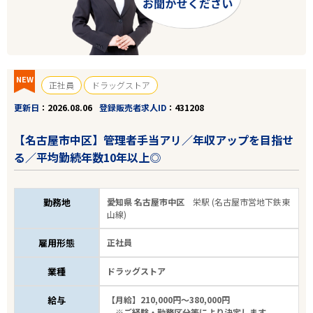
NEW
正社員
ドラッグストア
更新日
2026.08.06
登録販売者求人ID
431208
【名古屋市中区】管理者手当アリ／年収アップを目指せ
る／平均勤続年数10年以上◎
勤務地
愛知県 名古屋市中区
栄駅 (名古屋市営地下鉄東
山線)
雇用形態
正社員
業種
ドラッグストア
給与
【月給】210,000円～380,000円
※ご経験・勤務区分等により決定します