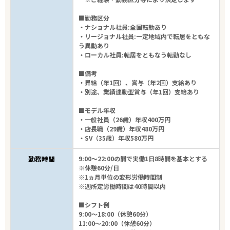
■勤務区分
・ナショナル社員:全国転勤あり
・リージョナル社員:一定地域内で転居をともな
う異動あり
・ローカル社員:転居をともなう転勤なし
■備考
・昇給（年1回）、賞与（年2回）支給あり
・別途、業績連動型賞与（年1回）支給あり
■モデル年収
・一般社員（26歳）年収400万円
・店長職（29歳）年収480万円
・SV（35歳）年収580万円
勤務時間
9:00～22:00の間で実働1日8時間を基本とする
※休憩60分/日
※1ヵ月単位の変形労働時間制
※週所定労働時間は40時間以内
■シフト例
9:00～18:00（休憩60分）
11:00～20:00（休憩60分）