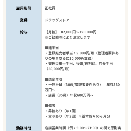
雇用形態
正社員
業種
ドラッグストア
給与
【月給】182,000円～350,000円
※ご経験等により決定します
■諸手当
・登録販売者手当：5,000円/月（管理者要件あ
りの場合さらに10,000円支給）
・管理栄養士手当、役職/役割給、店長手当
（40,000円/月）
■想定年収
・一般社員（30歳/管理者要件あり） 年収380
万円～
・店長（35歳）年収600万円～
■備考
・昇給あり（年1回）
・賞与あり（年2回）※基本給4.65ヶ月分
勤務時間
店舗営業時間（例：9:00～23:00）の間で原則実