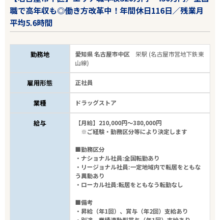
職で高年収も◎働き方改革中！年間休日116日／残業月
平均5.6時間
勤務地
愛知県 名古屋市中区
栄駅 (名古屋市営地下鉄東
山線)
雇用形態
正社員
業種
ドラッグストア
給与
【月給】210,000円～380,000円
※ご経験・勤務区分等により決定します
■勤務区分
・ナショナル社員:全国転勤あり
・リージョナル社員:一定地域内で転居をともな
う異動あり
・ローカル社員:転居をともなう転勤なし
■備考
・昇給（年1回）、賞与（年2回）支給あり
・別途、業績連動型賞与（年1回）支給あり