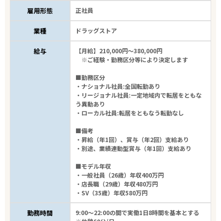
雇用形態
正社員
業種
ドラッグストア
給与
【月給】210,000円～380,000円
※ご経験・勤務区分等により決定します
■勤務区分
・ナショナル社員:全国転勤あり
・リージョナル社員:一定地域内で転居をともな
う異動あり
・ローカル社員:転居をともなう転勤なし
■備考
・昇給（年1回）、賞与（年2回）支給あり
・別途、業績連動型賞与（年1回）支給あり
■モデル年収
・一般社員（26歳）年収400万円
・店長職（29歳）年収480万円
・SV（35歳）年収580万円
勤務時間
9:00～22:00の間で実働1日8時間を基本とする