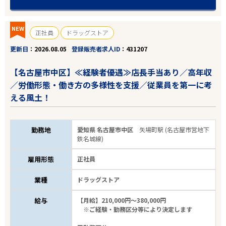
NEW
正社員
ドラッグストア
更新日
2026.08.05
登録販売者求人ID
431207
【名古屋市中区】≪経験者優遇≫店長手当あり／高年収
／労働形態・働き方の多様性を支援／従業員を第一に考
える風土！
勤務地
愛知県 名古屋市中区
矢場町駅 (名古屋市営地下
鉄名城線)
雇用形態
正社員
業種
ドラッグストア
給与
【月給】210,000円～380,000円
※ご経験・勤務区分等により決定します