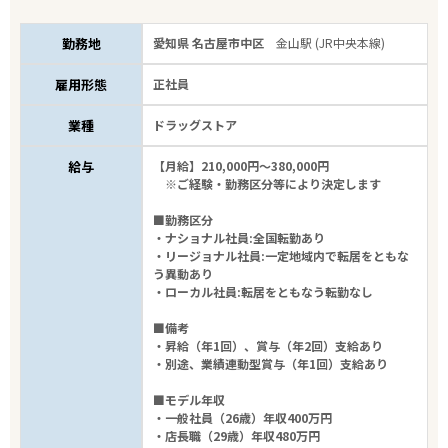
勤務地
愛知県 名古屋市中区
金山駅 (JR中央本線)
雇用形態
正社員
業種
ドラッグストア
給与
【月給】210,000円～380,000円
※ご経験・勤務区分等により決定します
■勤務区分
・ナショナル社員:全国転勤あり
・リージョナル社員:一定地域内で転居をともな
う異動あり
・ローカル社員:転居をともなう転勤なし
■備考
・昇給（年1回）、賞与（年2回）支給あり
・別途、業績連動型賞与（年1回）支給あり
■モデル年収
・一般社員（26歳）年収400万円
・店長職（29歳）年収480万円