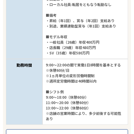
・ローカル社員:転居をともなう転勤なし
■備考
・昇給（年1回）、賞与（年2回）支給あり
・別途、業績連動型賞与（年1回）支給あり
■モデル年収
・一般社員（26歳）年収400万円
・店長職（29歳）年収480万円
・SV（35歳）年収580万円
勤務時間
9:00～22:00の間で実働1日8時間を基本とする
※休憩60分/日
※1ヵ月単位の変形労働時間制
※週所定労働時間は40時間以内
■シフト例
9:00～18:00（休憩60分）
11:00～20:00（休憩60分）
13:00～22:00（休憩60分）
※店舗の営業時間により、多少前後する可能性
あり