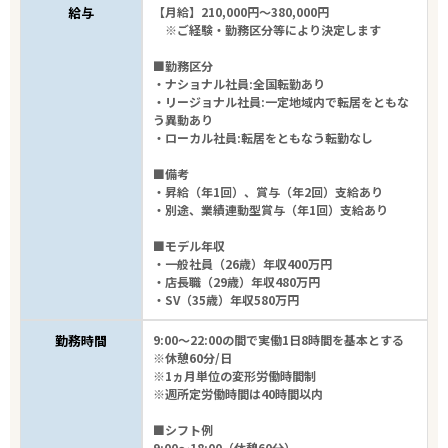
給与
【月給】210,000円～380,000円
※ご経験・勤務区分等により決定します
■勤務区分
・ナショナル社員:全国転勤あり
・リージョナル社員:一定地域内で転居をともな
う異動あり
・ローカル社員:転居をともなう転勤なし
■備考
・昇給（年1回）、賞与（年2回）支給あり
・別途、業績連動型賞与（年1回）支給あり
■モデル年収
・一般社員（26歳）年収400万円
・店長職（29歳）年収480万円
・SV（35歳）年収580万円
勤務時間
9:00～22:00の間で実働1日8時間を基本とする
※休憩60分/日
※1ヵ月単位の変形労働時間制
※週所定労働時間は40時間以内
■シフト例
9:00～18:00（休憩60分）