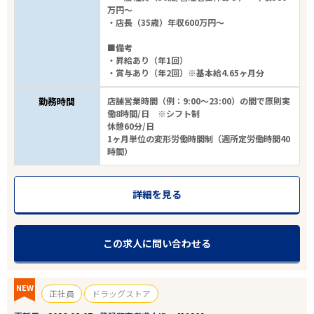
万円～
・店長（35歳）年収600万円～
エリアで探す
駅から探す
■備考
・昇給あり（年1回）
・賞与あり（年2回）※基本給4.65ヶ月分
愛知
勤務時間
店舗営業時間（例：9:00～23:00）の間で原則実
働8時間/日 ※シフト制
休憩60分/日
名古屋市中区
1ヶ月単位の変形労働時間制（週所定労働時間40
時間）
業種
詳細を見る
雇用形態
駅徒歩5分以内
この求人に問い合わせる
フリーワード
NEW
正社員
ドラッグストア