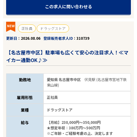
この求人に問い合わせる
NEW
正社員
ドラッグストア
更新日
2026.08.06
登録販売者求人ID
310739
【名古屋市中区】駐車場も広くて安心の注目求人！≪マ
イカー通勤OK♪≫
勤務地
愛知県 名古屋市中区
伏見駅 (名古屋市営地下鉄
東山線)
雇用形態
正社員
業種
ドラッグストア
給与
【月給】230,000円～350,000円
★想定年収：380万円～500万円
※ご年齢・ご経験考慮の上、決定します