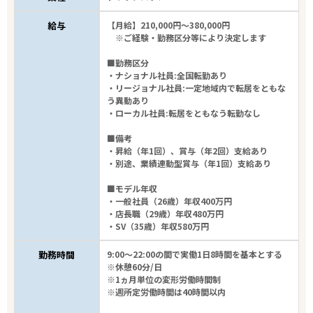
給与
【月給】210,000円～380,000円
※ご経験・勤務区分等により決定します
■勤務区分
・ナショナル社員:全国転勤あり
・リージョナル社員:一定地域内で転居をともな
う異動あり
・ローカル社員:転居をともなう転勤なし
■備考
・昇給（年1回）、賞与（年2回）支給あり
・別途、業績連動型賞与（年1回）支給あり
■モデル年収
・一般社員（26歳）年収400万円
・店長職（29歳）年収480万円
・SV（35歳）年収580万円
勤務時間
9:00～22:00の間で実働1日8時間を基本とする
※休憩60分/日
※1ヵ月単位の変形労働時間制
※週所定労働時間は40時間以内