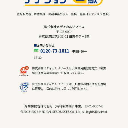
登録販売者・医療事務・調剤事務の求人・転職・募集【チアジョブ登販】
株式会社メディカルリソース
〒108-0014
東京都港区芝5-33-11 田町タワー8階
お問い合わせ
0120-73-1811
平日9:30〜
18:30
株式会社メディカルリソースは、厚生労働省認定の「職業
紹介優良事業者認定」を取得しています。
株式会社メディカルリソースは、お客様の個人情報を適切
に管理し、目的に沿って正しく利用します。
厚生労働省許可番号【有料職業紹介事業】13-ユ-010743
© 2013-2026 MEDICAL RESOURCES Co., Ltd. All Rights Reserved.