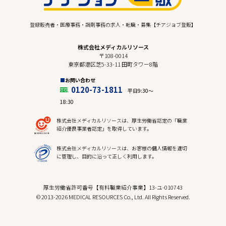
登録販売者・医療事務・調剤事務の求人・転職・募集【チアジョブ登販】
株式会社メディカルリソース
〒108-0014
東京都港区芝5-33-11 田町タワー8階
お問い合わせ
0120-73-1811
平日9:30〜
18:30
株式会社メディカルリソースは、厚生労働省認定の「職業
紹介優良事業者認定」を取得しています。
株式会社メディカルリソースは、お客様の個人情報を適切
に管理し、目的に沿って正しく利用します。
厚生労働省許可番号【有料職業紹介事業】13-ユ-010743
© 2013-2026 MEDICAL RESOURCES Co., Ltd. All Rights Reserved.