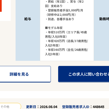
・昇給（年1回）、賞与（年2
回）支給あり
・登録販売者手当5,000円/月
（研修中は2,000円/月）
給与
勤務
・別途、各種手当あり
■モデル年収
・年収510万円（エリア長/45歳
男性/入社8年目）
・年収420万円（店長/37歳男性/
入社5年目）
・年収360万円（主任/26歳男性/
入社3年目）
詳細を見る
この求人に問い合わせ
更新日
2026.08.04
登録販売者求人ID
448645
その他