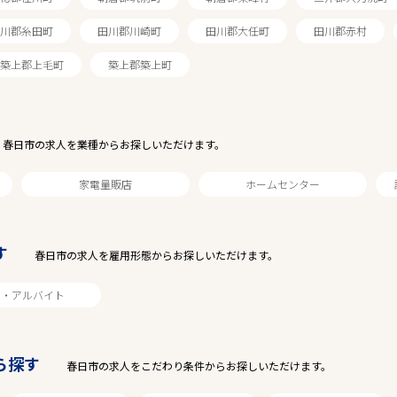
川郡糸田町
田川郡川崎町
田川郡大任町
田川郡赤村
築上郡上毛町
築上郡築上町
2
件
から検索する
春日市の求人を業種からお探しいただけます。
家電量販店
ホームセンター
す
春日市の求人を雇用形態からお探しいただけます。
ト・アルバイト
ら探す
春日市の求人をこだわり条件からお探しいただけます。