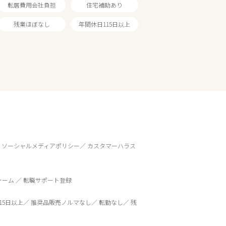
転居費用会社負担
住宅補助あり
残業ほぼなし
年間休日115日以上
ソーシャルメディアポリシー
カスタマーハラス
ォーム
転職サポート登録
15日以上
推奨品販売ノルマなし
転勤なし
残