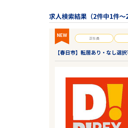
企業の皆様へ
会社概要
求人検索結果（
2
件中1件～
お問い合わせ
閉じる ×
NEW
正社員
【春日市】転居あり・なし選択