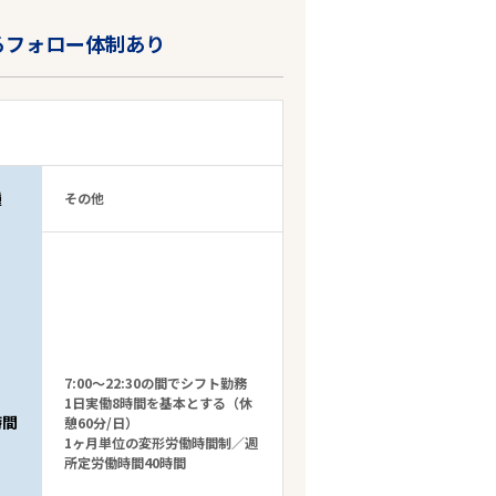
るフォロー体制あり
種
その他
7:00～22:30の間でシフト勤務
1日実働8時間を基本とする（休
時間
憩60分/日）
1ヶ月単位の変形労働時間制／週
所定労働時間40時間