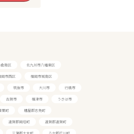
小倉南区
北九州市八幡東区
福岡市西区
福岡市城南区
筑後市
大川市
行橋市
古賀市
福津市
うきは市
篠栗町
糟屋郡志免町
遠賀郡岡垣町
遠賀郡遠賀町
三潴郡大木町
八女郡広川町