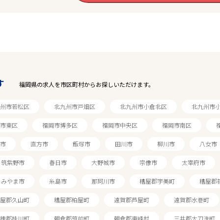
駅から探す
す
福岡県の求人を市区町村からお探しいただけます。
州市若松区
北九州市戸畑区
北九州市小倉北区
北九州市
市東区
福岡市博多区
福岡市中央区
福岡市南区
市
直方市
飯塚市
田川市
柳川市
八女市
筑紫野市
春日市
大野城市
宗像市
太宰府市
みやま市
糸島市
那珂川市
糟屋郡宇美町
糟屋郡
屋郡久山町
糟屋郡粕屋町
遠賀郡芦屋町
遠賀郡水巻町
穂郡桂川町
朝倉郡筑前町
朝倉郡東峰村
三井郡大刀洗町