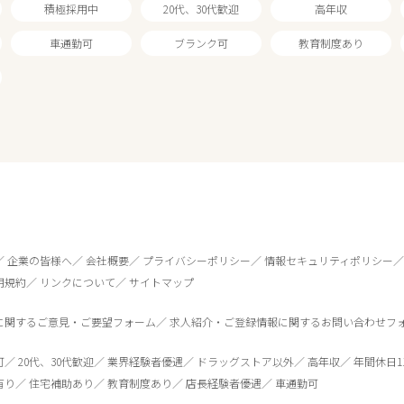
積極採用中
20代、30代歓迎
高年収
車通勤可
ブランク可
教育制度あり
企業の皆様へ
会社概要
プライバシーポリシー
情報セキュリティポリシー
用規約
リンクについて
サイトマップ
に関するご意見・ご要望フォーム
求人紹介・ご登録情報に関するお問い合わせフ
可
20代、30代歓迎
業界経験者優遇
ドラッグストア以外
高年収
年間休日1
有り
住宅補助あり
教育制度あり
店長経験者優遇
車通勤可