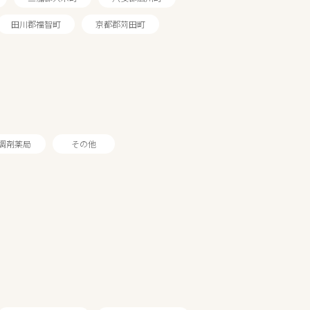
田川郡福智町
京都郡苅田町
調剤薬局
その他