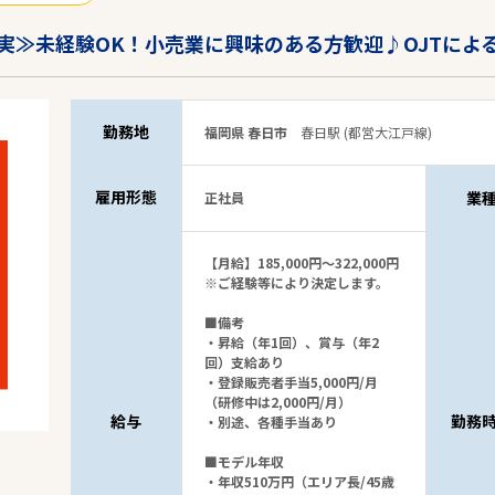
実≫未経験OK！小売業に興味のある方歓迎♪OJTによ
勤務地
福岡県 春日市
春日駅 (都営大江戸線)
雇用形態
業
正社員
【月給】185,000円～322,000円
※ご経験等により決定します。
■備考
・昇給（年1回）、賞与（年2
回）支給あり
・登録販売者手当5,000円/月
（研修中は2,000円/月）
給与
勤務
・別途、各種手当あり
■モデル年収
・年収510万円（エリア長/45歳