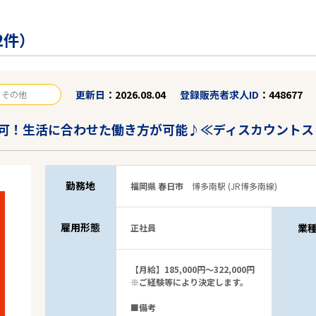
2件）
更新日
2026.08.04
登録販売者求人ID
448677
その他
可！生活に合わせた働き方が可能♪≪ディスカウントス
勤務地
福岡県 春日市
博多南駅 (JR博多南線)
雇用形態
業
正社員
【月給】185,000円～322,000円
※ご経験等により決定します。
■備考