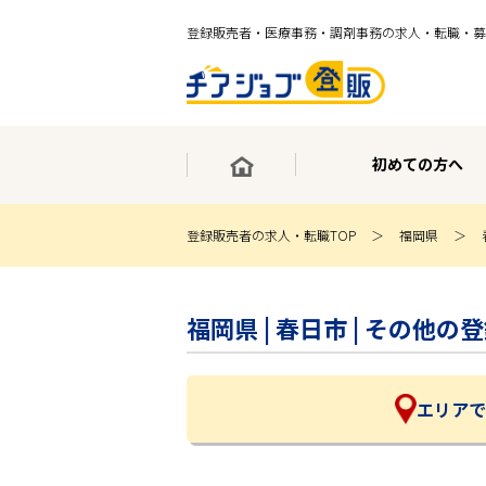
登録販売者・医療事務・調剤事務の求人・転職・募
初めての方へ
登録販売者の求人・転職TOP
福岡県
×
最短30秒で転職サポート登録
福岡県 | 春日市 | その
求人検索
ホーム
初めての方へ
事業部紹介
エリアで
求人検索
求人特集
企業特集
お役立ちコンテンツ