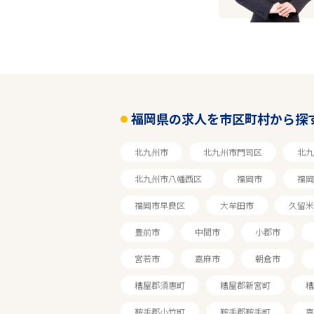
エリアで探す
福岡
福岡県の求人を市区町村から探
春日市
北九州市
北九州市門司区
北九
北九州市八幡西区
福岡市
福岡
その他
福岡市早良区
大牟田市
久留米
雇用形態
豊前市
中間市
小郡市
宮若市
嘉麻市
朝倉市
こだわり条件
糟屋郡須惠町
糟屋郡新宮町
糟
鞍手郡小竹町
鞍手郡鞍手町
嘉