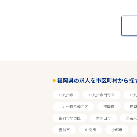
福岡県の求人を市区町村から探
北九州市
北九州市門司区
北九
北九州市八幡西区
福岡市
福岡
福岡市早良区
大牟田市
久留米
豊前市
中間市
小郡市