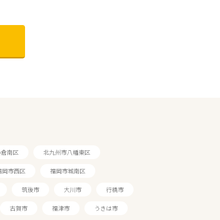
小倉南区
北九州市八幡東区
福岡市西区
福岡市城南区
筑後市
大川市
行橋市
古賀市
福津市
うきは市