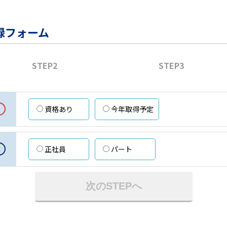
録フォーム
STEP2
STEP3
資格あり
今年取得予定
意
正社員
パート
次のSTEPへ