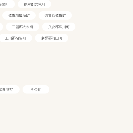
篠栗町
糟屋郡志免町
遠賀郡岡垣町
遠賀郡遠賀町
三潴郡大木町
八女郡広川町
田川郡福智町
京都郡苅田町
調剤薬局
その他