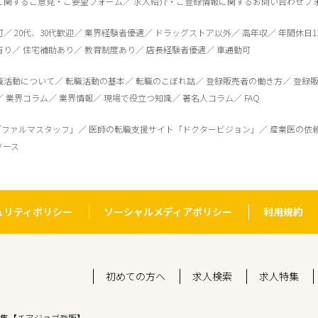
に関するご意見・ご要望フォーム
求人紹介・ご登録情報に関するお問い合わせフ
可
20代、30代歓迎
業界経験者優遇
ドラッグストア以外
高年収
年間休日1
有り
住宅補助あり
教育制度あり
店長経験者優遇
車通勤可
職活動について
転職活動の基本
転職のこぼれ話
登録販売者の働き方
登録
業界コラム
業界情報
現場で役立つ知識
著名人コラム
FAQ
「ファルマスタッフ」
医師の転職支援サイト「ドクタービジョン」
産業医の依
ソース
ュリティポリシー
ソーシャルメディアポリシー
利用規約
初めての方へ
求人検索
求人特集
集【チアジョブ登販】