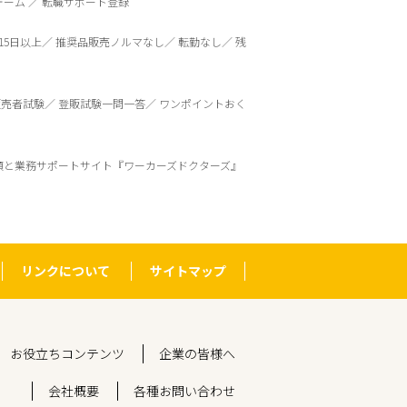
ォーム
転職サポート登録
15日以上
推奨品販売ノルマなし
転勤なし
残
販売者試験
登販試験一問一答
ワンポイントおく
頼と業務サポートサイト『ワーカーズドクターズ』
リンクについて
サイトマップ
お役立ちコンテンツ
企業の皆様へ
会社概要
各種お問い合わせ