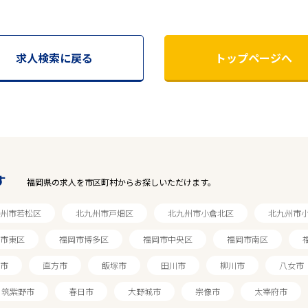
求人検索に戻る
トップページへ
す
福岡県の求人を市区町村からお探しいただけます。
州市若松区
北九州市戸畑区
北九州市小倉北区
北九州市
市東区
福岡市博多区
福岡市中央区
福岡市南区
市
直方市
飯塚市
田川市
柳川市
八女市
筑紫野市
春日市
大野城市
宗像市
太宰府市