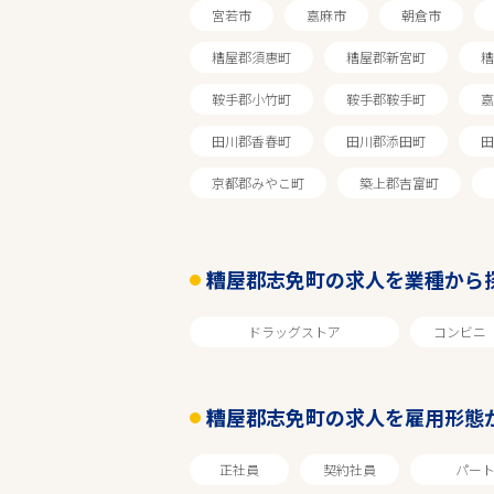
宮若市
嘉麻市
朝倉市
糟屋郡須惠町
糟屋郡新宮町
糟
鞍手郡小竹町
鞍手郡鞍手町
嘉
田川郡香春町
田川郡添田町
田
京都郡みやこ町
築上郡吉富町
糟屋郡志免町の求人を業種から
ドラッグストア
コンビニ
エリアで探す
糟屋郡志免町の求人を雇用形態
福岡
正社員
契約社員
パー