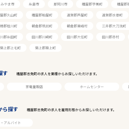
みやま市
糸島市
那珂川市
糟屋郡宇美町
糟屋郡
屋郡久山町
糟屋郡粕屋町
遠賀郡芦屋町
遠賀郡水巻町
穂郡桂川町
朝倉郡筑前町
朝倉郡東峰村
三井郡大刀洗町
川郡糸田町
田川郡川崎町
田川郡大任町
田川郡赤村
築上郡上毛町
築上郡築上町
探す
糟屋郡志免町の求人を業種からお探しいただけます。
家電量販店
ホームセンター
駅から探す
から探す
糟屋郡志免町の求人を雇用形態からお探しいただけます。
ト・アルバイト