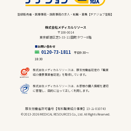
登録販売者・医療事務・調剤事務の求人・転職・募集【チアジョブ登販】
株式会社メディカルリソース
〒108-0014
東京都港区芝5-33-11 田町タワー8階
お問い合わせ
0120-73-1811
平日9:30〜
18:30
株式会社メディカルリソースは、厚生労働省認定の「職業
紹介優良事業者認定」を取得しています。
株式会社メディカルリソースは、お客様の個人情報を適切
に管理し、目的に沿って正しく利用します。
厚生労働省許可番号【有料職業紹介事業】13-ユ-010743
© 2013-2026 MEDICAL RESOURCES Co., Ltd. All Rights Reserved.