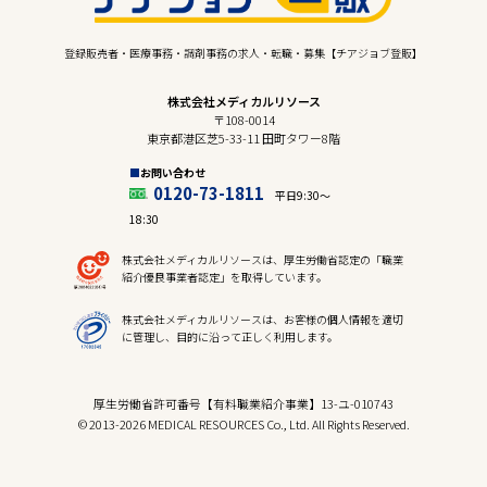
登録販売者・医療事務・調剤事務の求人・転職・募集【チアジョブ登販】
株式会社メディカルリソース
〒108-0014
東京都港区芝5-33-11 田町タワー8階
お問い合わせ
0120-73-1811
平日9:30〜
18:30
株式会社メディカルリソースは、厚生労働省認定の「職業
紹介優良事業者認定」を取得しています。
株式会社メディカルリソースは、お客様の個人情報を適切
に管理し、目的に沿って正しく利用します。
厚生労働省許可番号【有料職業紹介事業】13-ユ-010743
© 2013-2026 MEDICAL RESOURCES Co., Ltd. All Rights Reserved.