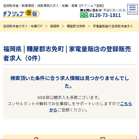
登録販売者・医療事務・調剤事務の求人・転職・募集【チアジョブ登販】
お問い合わせ
平日9:30〜18:30
0120-73-1811
登録販売者の求人・転職TOP
福岡県
糟屋郡志免町
家電量販店の登録販売者求人
福岡県 | 糟屋郡志免町 | 家電量販店の登録販売
者求人（0件）
検索頂いた条件に合う求人情報は見つかりませんでし
た。
WEB非公開求人も多数ございます。
コンサルタントが無料でお仕事探しをサポートいたしますので
こちら
から
ご登録ください。