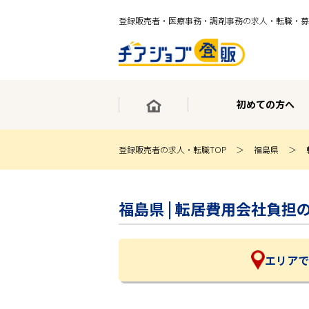
登録販売者・医療事務・調剤事務の求人・転職・募
初めての方へ
登録販売者の求人・転職TOP
福島県
×
最短30秒で転職サポート登録
福島県 | 転居費用会社負
求人検索
ホーム
初めての方へ
事業部紹介
エリアで
求人検索
求人特集
企業特集
お役立ちコンテンツ