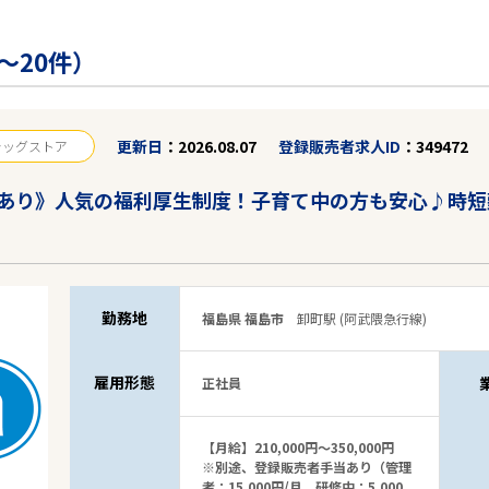
～20件）
更新日
2026.08.07
登録販売者求人ID
349472
ラッグストア
あり》人気の福利厚生制度！子育て中の方も安心♪時短
勤務地
福島県 福島市
卸町駅 (阿武隈急行線)
雇用形態
正社員
【月給】210,000円～350,000円
※別途、登録販売者手当あり（管理
者：15,000円/月、研修中：5,000