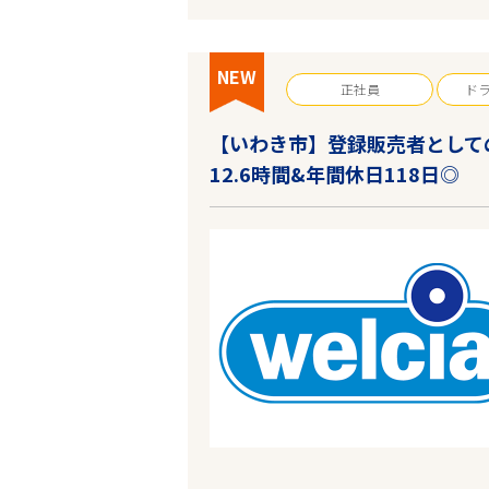
NEW
正社員
ド
エリアで探す
【いわき市】登録販売者としての
12.6時間&年間休日118日◎
福島
市区町村を選ぶ
業種
雇用形態
転居費用会社負担