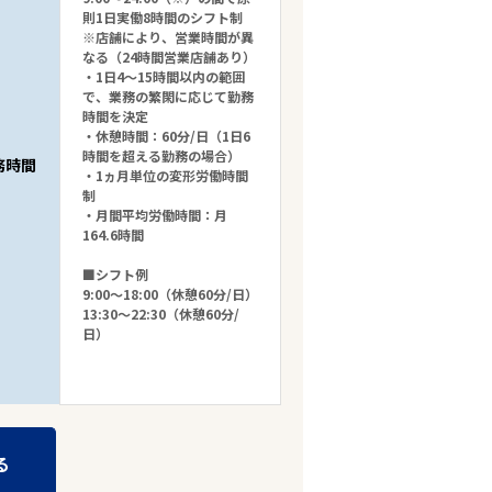
則1日実働8時間のシフト制
※店舗により、営業時間が異
なる（24時間営業店舗あり）
・1日4～15時間以内の範囲
で、業務の繁閑に応じて勤務
時間を決定
・休憩時間：60分/日（1日6
時間を超える勤務の場合）
務時間
・1ヵ月単位の変形労働時間
制
・月間平均労働時間：月
164.6時間
■シフト例
9:00～18:00（休憩60分/日）
13:30～22:30（休憩60分/
日）
る