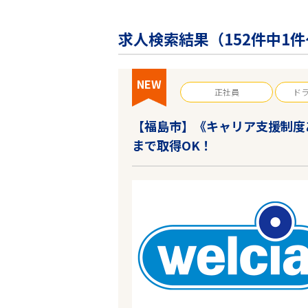
企業の皆様へ
会社概要
求人検索結果（
152
件中1件
お問い合わせ
閉じる ×
NEW
正社員
ド
【福島市】《キャリア支援制度
まで取得OK！