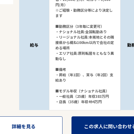
円/月）
※ご経験・勤務区分等により決定し
ます
■勤務区分（3年毎に変更可）
・ナショナル社員:全国転勤あり
・リージョナル社員:本拠地とその隣
接県から概ね100km以内で会社の定
給与
勤
める場所
・エリア社員:原則転居をともなう異
動なし
■備考
・昇給（年1回）、賞与（年2回）支
給あり
■モデル年収（ナショナル社員）
・一般社員（25歳）年収383万円
・店長（35歳）年収494万円
詳細を見る
この求人に問い合わせ