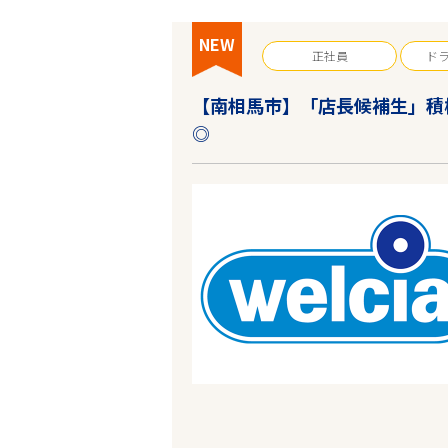
NEW
正社員
ド
【南相馬市】「店長候補生」積
◎