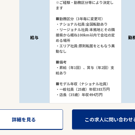
※ご経験・勤務区分等により決定し
ます
■勤務区分（3年毎に変更可）
・ナショナル社員:全国転勤あり
・リージョナル社員:本拠地とその隣
接県から概ね100km以内で会社の定
給与
勤
める場所
・エリア社員:原則転居をともなう異
動なし
■備考
・昇給（年1回）、賞与（年2回）支
給あり
■モデル年収（ナショナル社員）
・一般社員（25歳）年収383万円
・店長（35歳）年収494万円
詳細を見る
この求人に問い合わせ