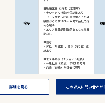
■勤務区分（3年毎に変更可）
・ナショナル社員:全国転勤あり
・リージョナル社員:本拠地とその隣
接県から概ね100km以内で会社の定
給与
勤
める場所
・エリア社員:原則転居をともなう異
動なし
6,711
■備考
件
から検索する
・昇給（年1回）、賞与（年2回）支
給あり
■モデル年収（ナショナル社員）
・一般社員（25歳）年収383万円
・店長（35歳）年収494万円
詳細を見る
この求人に問い合わせ