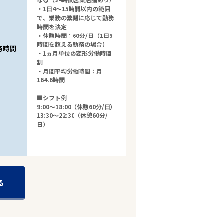
・1日4～15時間以内の範囲
で、業務の繁閑に応じて勤務
時間を決定
・休憩時間：60分/日（1日6
時間を超える勤務の場合）
務時間
・1ヵ月単位の変形労働時間
制
・月間平均労働時間：月
164.6時間
■シフト例
9:00～18:00（休憩60分/日）
13:30～22:30（休憩60分/
日）
る