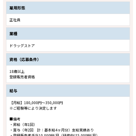
雇用形態
正社員
業種
ドラッグストア
資格（応募条件）
18歳以上
登録販売者資格
給与
【月給】180,000円～350,000円
※ご経験等により決定します
■備考
・昇給（年1回）
・賞与（年2回 計：基本給4ヶ月分）支給実績あり
・登録販売者手当10,000円/月（研修中は5,000円/月）