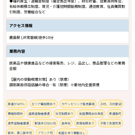
◆福利厚生：退職金制度（確定拠出年金）、財形貯蓄、従業員持株会、
有給休暇積立制度、育児・介護短時間勤務制度、通信教育、社員購買割
引制度、労働組合など
アクセス情報
鹿島駅 (JR常磐線)徒歩10分
業務内容
医薬品や健康食品などの接客販売、レジ、品出し、商品管理などの業務
全般
【屋内の受動喫煙対策】あり（禁煙）
調剤薬局併設店舗の場合…有（禁煙）※敷地内全面禁煙
昇進がはやい
エリア職制度あり
カウンセリング販売重視
20代、30代歓迎
積極採用中
店長経験者優遇
社宅制度あり
転居費用会社負担
車通勤可
業界経験者優遇
駅徒歩10分以内
高年収
教育制度あり
子育て支援充実
新卒、第二新卒可
ブランク可
転居を伴う異動なし