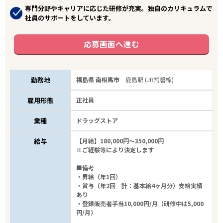
専門分野やキャリアに応じた研修が充実。独自のカリキュラムで
社員のサポートをしています。
応募画面へ進む
勤務地
福島県 南相馬市
鹿島駅 (JR常磐線)
雇用形態
正社員
業種
ドラッグストア
給与
【月給】180,000円～350,000円
※ご経験等により決定します
■備考
・昇給（年1回）
・賞与（年2回 計：基本給4ヶ月分）支給実績
あり
・登録販売者手当10,000円/月（研修中は5,000
円/月）