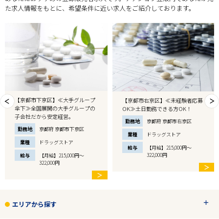
た求人情報をもとに、希望条件に近い求人をご紹介しております。
【京都市下京区】≪大手グループ
【京都市右京区】≪未経験者応募
傘下≫全国展開の大手グループの
OK≫土日勤務できる方OK！
子会社だから安定経営。
勤務地
京都府 京都市右京区
勤務地
京都府 京都市下京区
業種
ドラッグストア
業種
ドラッグストア
給与
【月給】215,000円～
322,000円
給与
【月給】215,000円～
322,000円
＞
＞
エリアから探す