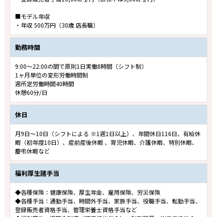
■モデル年収
・年収 500万円（30歳 店長職）
勤務時間
9:00～22:00の間で原則1日実働8時間（シフト制）
1ヶ月単位の変形労働時間制
週所定労働時間40時間
休憩60分/日
休日
月9日～10日（シフトによる ※1週1日以上）、年間休日116日、有給休
暇（初年度10日）、産前産後休暇 、育児休暇、介護休暇、特別休暇、
慶弔休暇など
福利厚生諸手当
◆各種保険：健康保険、厚生年金、雇用保険、労災保険
◆各種手当：通勤手当、時間外手当、家族手当、役職手当、転勤手当、
登録販売者資格手当、管理栄養士資格手当など