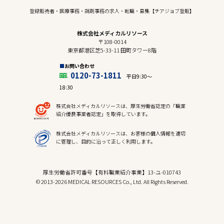
登録販売者・医療事務・調剤事務の求人・転職・募集【チアジョブ登販】
株式会社メディカルリソース
〒108-0014
東京都港区芝5-33-11 田町タワー8階
お問い合わせ
0120-73-1811
平日9:30〜
18:30
株式会社メディカルリソースは、厚生労働省認定の「職業
紹介優良事業者認定」を取得しています。
株式会社メディカルリソースは、お客様の個人情報を適切
に管理し、目的に沿って正しく利用します。
厚生労働省許可番号【有料職業紹介事業】13-ユ-010743
© 2013-2026 MEDICAL RESOURCES Co., Ltd. All Rights Reserved.