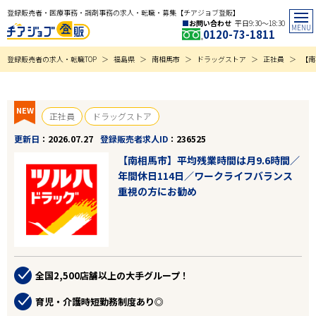
登録販売者・医療事務・調剤事務の求人・転職・募集【チアジョブ登販】
お問い合わせ
平日9:30〜18:30
0120-73-1811
登録販売者の求人・転職TOP
福島県
南相馬市
ドラッグストア
正社員
【南
NEW
正社員
ドラッグストア
更新日
2026.07.27
登録販売者求人ID
236525
【南相馬市】平均残業時間は月9.6時間／
年間休日114日／ワークライフバランス
重視の方にお勧め
全国2,500店舗以上の大手グループ！
育児・介護時短勤務制度あり◎