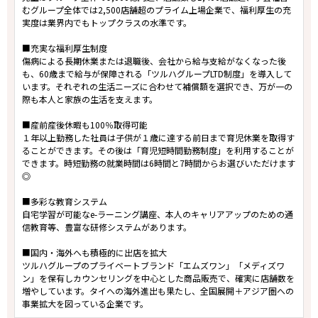
むグループ全体では2,500店舗超のプライム上場企業で、福利厚生の充
実度は業界内でもトップクラスの水準です。
■充実な福利厚生制度
傷病による長期休業または退職後、会社から給与支給がなくなった後
も、60歳まで給与が保障される「ツルハグループLTD制度」を導入して
います。それぞれの生活ニーズに合わせて補償額を選択でき、万が一の
際も本人と家族の生活を支えます。
■産前産後休暇も100％取得可能
１年以上勤務した社員は子供が１歳に達する前日まで育児休業を取得す
ることができます。その後は「育児短時間勤務制度」を利用することが
できます。時短勤務の就業時間は6時間と7時間からお選びいただけます
◎
■多彩な教育システム
自宅学習が可能なe-ラーニング講座、本人のキャリアアップのための通
信教育等、豊富な研修システムがあります。
■国内・海外へも積極的に出店を拡大
ツルハグループのプライベートブランド「エムズワン」「メディズワ
ン」を保有しカウンセリングを中心とした商品販売で、確実に店舗数を
増やしています。タイへの海外進出も果たし、全国展開＋アジア圏への
事業拡大を図っている企業です。