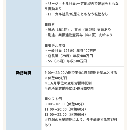
・リージョナル社員:一定地域内で転居をともな
う異動あり
・ローカル社員:転居をともなう転勤なし
■備考
・昇給（年1回）、賞与（年2回）支給あり
・別途、業績連動型賞与（年1回）支給あり
■モデル年収
・一般社員（26歳）年収400万円
・店長職（29歳）年収480万円
・SV（35歳）年収580万円
勤務時間
9:00～22:00の間で実働1日8時間を基本とする
※休憩60分/日
※1ヵ月単位の変形労働時間制
※週所定労働時間は40時間以内
■シフト例
9:00～18:00（休憩60分）
11:00～20:00（休憩60分）
13:00～22:00（休憩60分）
※店舗の営業時間により、多少前後する可能性
あり