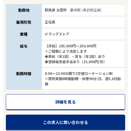
勤務地
群馬県 太田市
藪塚駅 (東武桐生線)
雇用形態
正社員
業種
ドラッグストア
給与
【月給】185,000円～250,000円
※ご経験により決定します
◆昇給（年1回）・賞与（年2回）あり
◆登録販売者手当あり（15,000円/月）
勤務時間
8:00～22:00の間で3交替ローテーション制
※原則実働8時間勤務・休憩90分/日、週5,6日勤
務
詳細を見る
この求人に問い合わせる