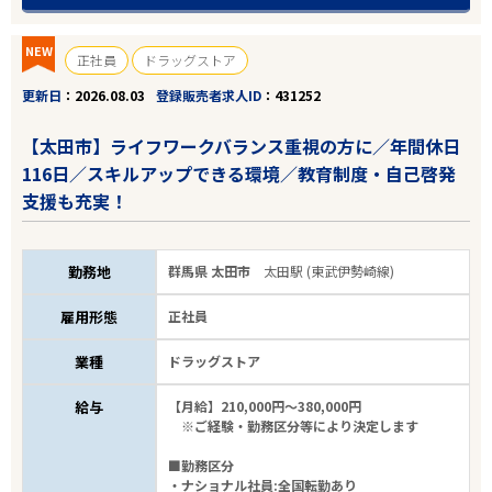
NEW
正社員
ドラッグストア
更新日
2026.08.03
登録販売者求人ID
431252
【太田市】ライフワークバランス重視の方に／年間休日
116日／スキルアップできる環境／教育制度・自己啓発
支援も充実！
勤務地
群馬県 太田市
太田駅 (東武伊勢崎線)
雇用形態
正社員
業種
ドラッグストア
給与
【月給】210,000円～380,000円
※ご経験・勤務区分等により決定します
■勤務区分
・ナショナル社員:全国転勤あり