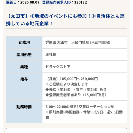
更新日
2026.08.07
登録販売者求人ID
320132
【太田市】≪地域のイベントにも参加！≫自治体とも連
携している地元企業！
勤務地
群馬県 太田市
治良門橋駅 (東武桐生線)
雇用形態
正社員
業種
ドラッグストア
給与
【月給】185,000円～250,000円
※ご経験により決定します
◆昇給（年1回）・賞与（年2回）あり
◆登録販売者手当あり（15,000円/月）
勤務時間
8:00～22:00の間で3交替ローテーション制
※原則実働8時間勤務・休憩90分/日、週5,6日勤
務