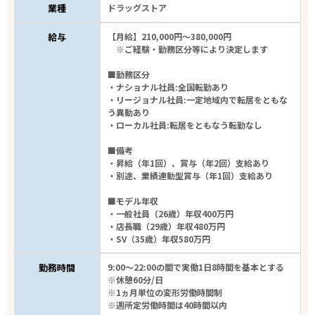
業種
ドラッグストア
給与
【月給】210,000円～380,000円
※ご経験・勤務区分等により決定します
■勤務区分
・ナショナル社員:全国転勤あり
・リージョナル社員:一定地域内で転居をともな
う異動あり
・ローカル社員:転居をともなう転勤なし
■備考
・昇給（年1回）、賞与（年2回）支給あり
・別途、業績連動型賞与（年1回）支給あり
■モデル年収
・一般社員（26歳）年収400万円
・店長職（29歳）年収480万円
・SV（35歳）年収580万円
勤務時間
9:00～22:00の間で実働1日8時間を基本とする
※休憩60分/日
※1ヵ月単位の変形労働時間制
※週所定労働時間は40時間以内