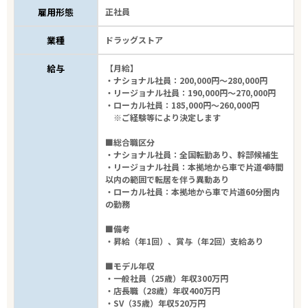
雇用形態
正社員
業種
ドラッグストア
給与
【月給】
・ナショナル社員：200,000円～280,000円
・リージョナル社員：190,000円～270,000円
・ローカル社員：185,000円～260,000円
※ご経験等により決定します
■総合職区分
・ナショナル社員：全国転勤あり、幹部候補生
・リージョナル社員：本拠地から車で片道4時間
以内の範囲で転居を伴う異動あり
・ローカル社員：本拠地から車で片道60分圏内
の勤務
■備考
・昇給（年1回）、賞与（年2回）支給あり
■モデル年収
・一般社員（25歳）年収300万円
・店長職（28歳）年収400万円
・SV（35歳）年収520万円