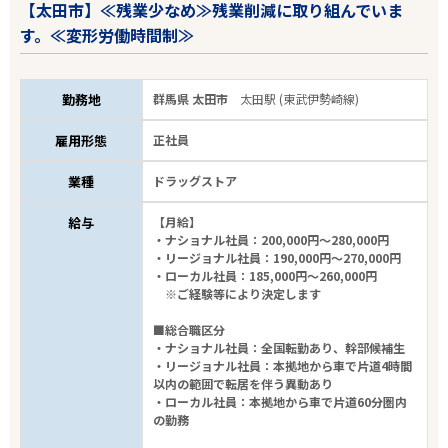
【太田市】≪残業少なめ≫残業削減に取り組んでいま
す。≪変形労働時間制≫
勤務地
群馬県 太田市
太田駅 (東武伊勢崎線)
雇用形態
正社員
業種
ドラッグストア
給与
【月給】
・ナショナル社員：200,000円～280,000円
・リージョナル社員：190,000円～270,000円
・ローカル社員：185,000円～260,000円
※ご経験等により決定します
■総合職区分
・ナショナル社員：全国転勤あり、幹部候補生
・リージョナル社員：本拠地から車で片道4時間
以内の範囲で転居を伴う異動あり
・ローカル社員：本拠地から車で片道60分圏内
の勤務