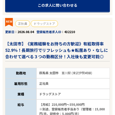
この求人に問い合わせる
エリアで探す
駅から探す
NEW
正社員
ドラッグストア
群馬
更新日
2026.08.04
登録販売者求人ID
432210
太田市
【太田市】《実務経験をお持ちの方歓迎》有給取得率
52.9％！長期旅行でリフレッシュも★転居あり・なしに
業種
合わせて選べる３つの勤務区分！入社後も変更可能◎
雇用形態
勤務地
群馬県 太田市
韮川駅 (東武伊勢崎線)
こだわり条件
雇用形態
正社員
フリーワード
業種
ドラッグストア
給与
【月給】210,000円～350,000円
※別途、登録販売者手当あり（管理者：15,000
円/月、研修中：5,000円/月）