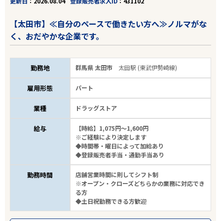
更新日
2026.08.04
登録販売者求人ID
431102
【太田市】≪自分のペースで働きたい方へ≫ノルマがな
く、おだやかな企業です。
勤務地
群馬県 太田市
太田駅 (東武伊勢崎線)
雇用形態
パート
業種
ドラッグストア
給与
【時給】1,075円～1,600円
※ご経験により決定します
◆時間帯・曜日によって加給あり
◆登録販売者手当・通勤手当あり
勤務時間
店舗営業時間に則してシフト制
※オープン・クローズどちらかの業務に対応でき
る方
◆土日祝勤務できる方歓迎