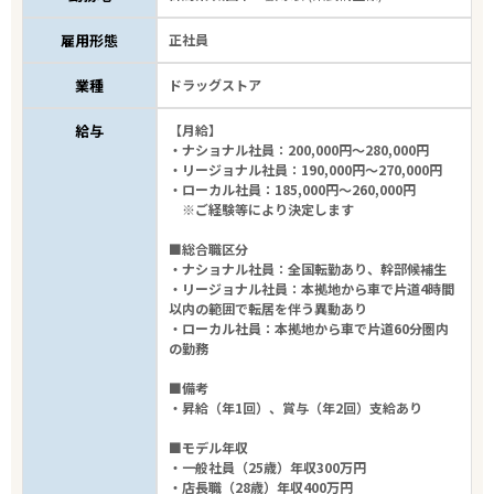
雇用形態
正社員
業種
ドラッグストア
給与
【月給】
・ナショナル社員：200,000円～280,000円
・リージョナル社員：190,000円～270,000円
・ローカル社員：185,000円～260,000円
※ご経験等により決定します
■総合職区分
・ナショナル社員：全国転勤あり、幹部候補生
・リージョナル社員：本拠地から車で片道4時間
以内の範囲で転居を伴う異動あり
・ローカル社員：本拠地から車で片道60分圏内
の勤務
■備考
・昇給（年1回）、賞与（年2回）支給あり
■モデル年収
・一般社員（25歳）年収300万円
・店長職（28歳）年収400万円