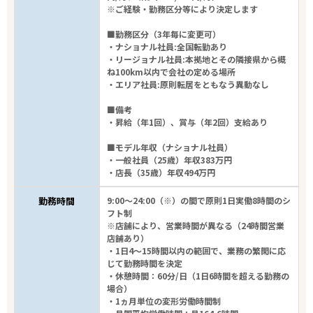
※ご経験・勤務区分等により決定します
46
件
から検索する
■勤務区分（3年毎に変更可）
・ナショナル社員:全国転勤あり
・リージョナル社員:本拠地とその隣接県から概
ね100km以内で会社の定める場所
・エリア社員:原則転居をともなう異動なし
■備考
・昇給（年1回）、賞与（年2回）支給あり
■モデル年収（ナショナル社員）
・一般社員（25歳）年収383万円
・店長（35歳）年収494万円
勤務時間
9:00～24:00（※）の間で原則1日実働8時間のシ
フト制
※店舗により、営業時間が異なる（24時間営業
店舗あり）
・1日4～15時間以内の範囲で、業務の繁閑に応
じて勤務時間を決定
・休憩時間：60分/日（1日6時間を超える勤務の
場合）
・1ヵ月単位の変形労働時間制