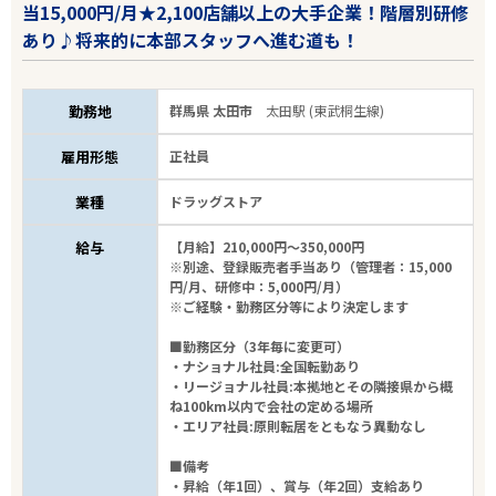
当15,000円/月★2,100店舗以上の大手企業！階層別研修
あり♪将来的に本部スタッフへ進む道も！
勤務地
群馬県 太田市
太田駅 (東武桐生線)
雇用形態
正社員
業種
ドラッグストア
給与
【月給】210,000円～350,000円
※別途、登録販売者手当あり（管理者：15,000
円/月、研修中：5,000円/月）
※ご経験・勤務区分等により決定します
■勤務区分（3年毎に変更可）
・ナショナル社員:全国転勤あり
・リージョナル社員:本拠地とその隣接県から概
ね100km以内で会社の定める場所
・エリア社員:原則転居をともなう異動なし
■備考
・昇給（年1回）、賞与（年2回）支給あり