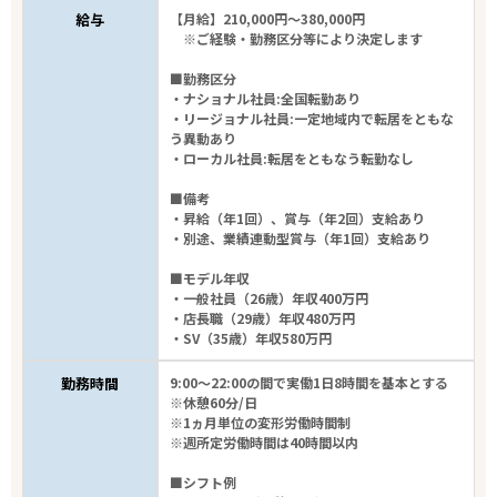
給与
【月給】210,000円～380,000円
※ご経験・勤務区分等により決定します
■勤務区分
・ナショナル社員:全国転勤あり
・リージョナル社員:一定地域内で転居をともな
う異動あり
・ローカル社員:転居をともなう転勤なし
■備考
・昇給（年1回）、賞与（年2回）支給あり
・別途、業績連動型賞与（年1回）支給あり
■モデル年収
・一般社員（26歳）年収400万円
・店長職（29歳）年収480万円
・SV（35歳）年収580万円
勤務時間
9:00～22:00の間で実働1日8時間を基本とする
※休憩60分/日
※1ヵ月単位の変形労働時間制
※週所定労働時間は40時間以内
■シフト例