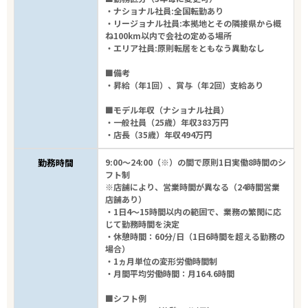
・ナショナル社員:全国転勤あり
・リージョナル社員:本拠地とその隣接県から概
ね100km以内で会社の定める場所
・エリア社員:原則転居をともなう異動なし
■備考
・昇給（年1回）、賞与（年2回）支給あり
■モデル年収（ナショナル社員）
・一般社員（25歳）年収383万円
・店長（35歳）年収494万円
勤務時間
9:00～24:00（※）の間で原則1日実働8時間のシ
フト制
※店舗により、営業時間が異なる（24時間営業
店舗あり）
・1日4～15時間以内の範囲で、業務の繁閑に応
じて勤務時間を決定
・休憩時間：60分/日（1日6時間を超える勤務の
場合）
・1ヵ月単位の変形労働時間制
・月間平均労働時間：月164.6時間
■シフト例