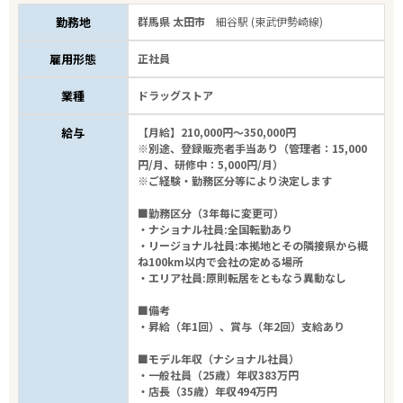
勤務地
群馬県 太田市
細谷駅 (東武伊勢崎線)
雇用形態
正社員
業種
ドラッグストア
給与
【月給】210,000円～350,000円
※別途、登録販売者手当あり（管理者：15,000
円/月、研修中：5,000円/月）
※ご経験・勤務区分等により決定します
■勤務区分（3年毎に変更可）
・ナショナル社員:全国転勤あり
・リージョナル社員:本拠地とその隣接県から概
ね100km以内で会社の定める場所
・エリア社員:原則転居をともなう異動なし
■備考
・昇給（年1回）、賞与（年2回）支給あり
■モデル年収（ナショナル社員）
・一般社員（25歳）年収383万円
・店長（35歳）年収494万円