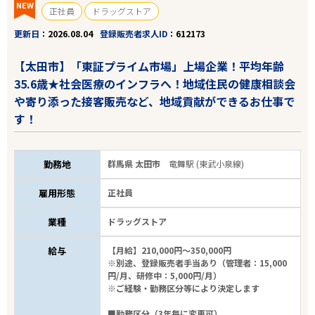
NEW
正社員
ドラッグストア
更新日
2026.08.04
登録販売者求人ID
612173
【太田市】「東証プライム市場」上場企業！平均年齢
35.6歳★社会医療のインフラへ！地域住民の健康相談会
や寄り添った接客販売など、地域貢献ができるお仕事で
す！
勤務地
群馬県 太田市
竜舞駅 (東武小泉線)
雇用形態
正社員
業種
ドラッグストア
給与
【月給】210,000円～350,000円
※別途、登録販売者手当あり（管理者：15,000
円/月、研修中：5,000円/月）
※ご経験・勤務区分等により決定します
■勤務区分（3年毎に変更可）