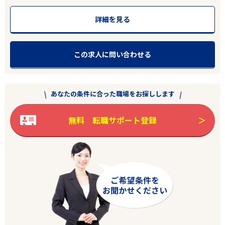
詳細を見る
この求人に問い合わせる
あなたの条件に合った職場をお探しします
無料 転職サポート登録