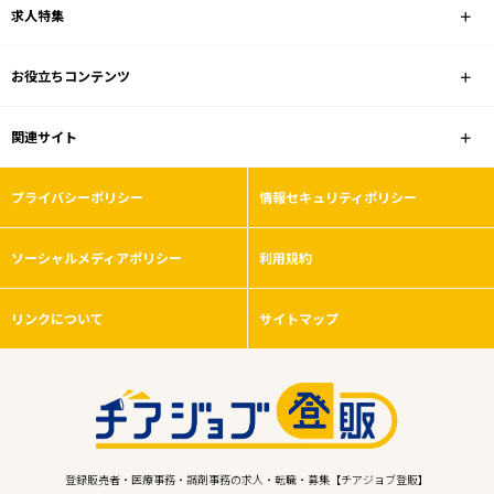
求人特集
お役立ちコンテンツ
1
件
から検索する
関連サイト
プライバシーポリシー
情報セキュリティポリシー
ソーシャルメディアポリシー
利用規約
リンクについて
サイトマップ
登録販売者・医療事務・調剤事務の求人・転職・募集【チアジョブ登販】