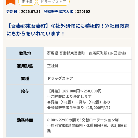
正社員
ドラッグストア
更新日
2026.07.31
登録販売者求人ID
320102
【吾妻郡東吾妻町】≪社外研修にも積極的！≫社員教育
にちからをいれています！
勤務地
群馬県 吾妻郡東吾妻町
群馬原町駅 (JR吾妻線)
雇用形態
正社員
業種
ドラッグストア
給与
【月給】185,000円～250,000円
※ご経験により決定します
◆昇給（年1回）・賞与（年2回）あり
◆登録販売者手当あり（15,000円/月）
勤務時間
8:00～22:00の間で3交替ローテーション制
※原則実働8時間勤務・休憩90分/日、週5,6日勤
務