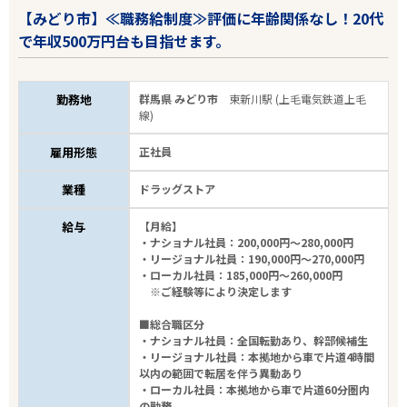
【みどり市】≪職務給制度≫評価に年齢関係なし！20代
で年収500万円台も目指せます。
勤務地
群馬県 みどり市
東新川駅 (上毛電気鉄道上毛
線)
雇用形態
正社員
業種
ドラッグストア
給与
【月給】
・ナショナル社員：200,000円～280,000円
・リージョナル社員：190,000円～270,000円
・ローカル社員：185,000円～260,000円
※ご経験等により決定します
■総合職区分
・ナショナル社員：全国転勤あり、幹部候補生
・リージョナル社員：本拠地から車で片道4時間
以内の範囲で転居を伴う異動あり
・ローカル社員：本拠地から車で片道60分圏内
の勤務