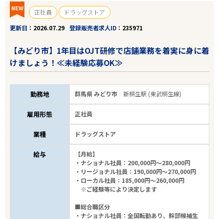
NEW
正社員
ドラッグストア
更新日
2026.07.29
登録販売者求人ID
235971
【みどり市】1年目はOJT研修で店舗業務を着実に身に着
けましょう！≪未経験応募OK≫
勤務地
群馬県 みどり市
新桐生駅 (東武桐生線)
雇用形態
正社員
業種
ドラッグストア
給与
【月給】
・ナショナル社員：200,000円～280,000円
・リージョナル社員：190,000円～270,000円
・ローカル社員：185,000円～260,000円
※ご経験等により決定します
■総合職区分
・ナショナル社員：全国転勤あり、幹部候補生