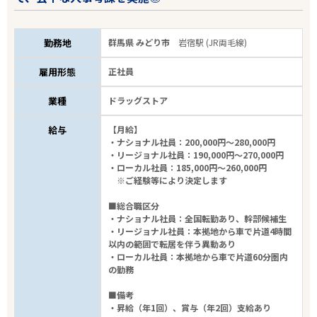
勤務地
群馬県 みどり市
岩宿駅 (JR両毛線)
雇用形態
正社員
業種
ドラッグストア
給与
【月給】
・ナショナル社員：200,000円～280,000円
・リージョナル社員：190,000円～270,000円
・ローカル社員：185,000円～260,000円
※ご経験等により決定します
■総合職区分
・ナショナル社員：全国転勤あり、幹部候補生
・リージョナル社員：本拠地から車で片道4時間
以内の範囲で転居を伴う異動あり
・ローカル社員：本拠地から車で片道60分圏内
の勤務
■備考
・昇給（年1回）、賞与（年2回）支給あり