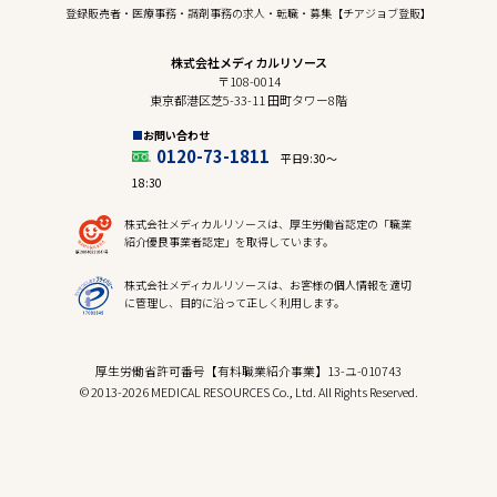
登録販売者・医療事務・調剤事務の求人・転職・募集【チアジョブ登販】
株式会社メディカルリソース
〒108-0014
東京都港区芝5-33-11 田町タワー8階
お問い合わせ
0120-73-1811
平日9:30〜
18:30
株式会社メディカルリソースは、厚生労働省認定の「職業
紹介優良事業者認定」を取得しています。
株式会社メディカルリソースは、お客様の個人情報を適切
に管理し、目的に沿って正しく利用します。
厚生労働省許可番号【有料職業紹介事業】13-ユ-010743
© 2013-2026 MEDICAL RESOURCES Co., Ltd. All Rights Reserved.