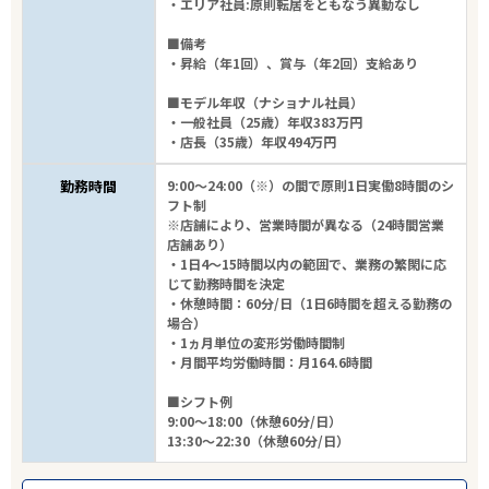
・エリア社員:原則転居をともなう異動なし
■備考
・昇給（年1回）、賞与（年2回）支給あり
■モデル年収（ナショナル社員）
・一般社員（25歳）年収383万円
・店長（35歳）年収494万円
勤務時間
9:00～24:00（※）の間で原則1日実働8時間のシ
フト制
※店舗により、営業時間が異なる（24時間営業
店舗あり）
・1日4～15時間以内の範囲で、業務の繁閑に応
じて勤務時間を決定
・休憩時間：60分/日（1日6時間を超える勤務の
場合）
・1ヵ月単位の変形労働時間制
・月間平均労働時間：月164.6時間
■シフト例
9:00～18:00（休憩60分/日）
13:30～22:30（休憩60分/日）