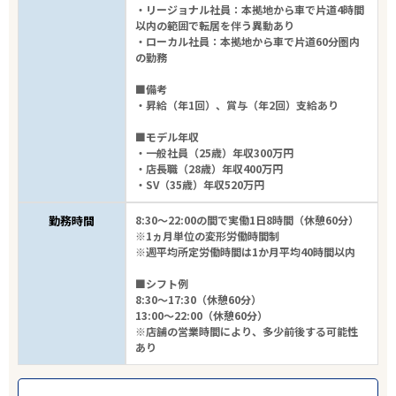
・リージョナル社員：本拠地から車で片道4時間
以内の範囲で転居を伴う異動あり
・ローカル社員：本拠地から車で片道60分圏内
の勤務
■備考
・昇給（年1回）、賞与（年2回）支給あり
■モデル年収
・一般社員（25歳）年収300万円
・店長職（28歳）年収400万円
・SV（35歳）年収520万円
勤務時間
8:30～22:00の間で実働1日8時間（休憩60分）
※1ヵ月単位の変形労働時間制
※週平均所定労働時間は1か月平均40時間以内
■シフト例
8:30～17:30（休憩60分）
13:00～22:00（休憩60分）
※店舗の営業時間により、多少前後する可能性
あり