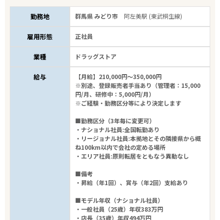
勤務地
群馬県 みどり市
阿左美駅 (東武桐生線)
雇用形態
正社員
業種
ドラッグストア
給与
【月給】210,000円～350,000円
※別途、登録販売者手当あり（管理者：15,000
円/月、研修中：5,000円/月）
※ご経験・勤務区分等により決定します
■勤務区分（3年毎に変更可）
・ナショナル社員:全国転勤あり
・リージョナル社員:本拠地とその隣接県から概
ね100km以内で会社の定める場所
・エリア社員:原則転居をともなう異動なし
■備考
・昇給（年1回）、賞与（年2回）支給あり
■モデル年収（ナショナル社員）
・一般社員（25歳）年収383万円
・店長（35歳）年収494万円