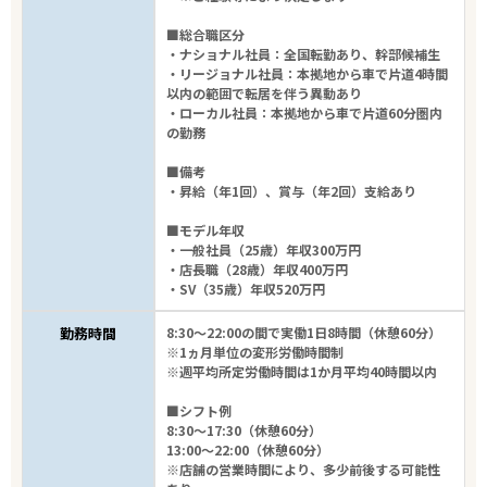
■総合職区分
・ナショナル社員：全国転勤あり、幹部候補生
・リージョナル社員：本拠地から車で片道4時間
以内の範囲で転居を伴う異動あり
・ローカル社員：本拠地から車で片道60分圏内
の勤務
■備考
・昇給（年1回）、賞与（年2回）支給あり
■モデル年収
・一般社員（25歳）年収300万円
・店長職（28歳）年収400万円
・SV（35歳）年収520万円
勤務時間
8:30～22:00の間で実働1日8時間（休憩60分）
※1ヵ月単位の変形労働時間制
※週平均所定労働時間は1か月平均40時間以内
■シフト例
8:30～17:30（休憩60分）
13:00～22:00（休憩60分）
※店舗の営業時間により、多少前後する可能性