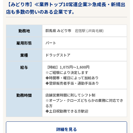
【みどり市】≪業界トップ10常連企業≫急成長・新規出
店も多数の勢いのある企業です。
勤務地
群馬県 みどり市
岩宿駅 (JR両毛線)
雇用形態
パート
業種
ドラッグストア
給与
【時給】1,075円～1,600円
※ご経験により決定します
◆時間帯・曜日によって加給あり
◆登録販売者手当・通勤手当あり
勤務時間
店舗営業時間に則してシフト制
※オープン・クローズどちらかの業務に対応でき
る方
◆土日祝勤務できる方歓迎
詳細を見る