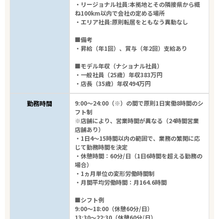
・リージョナル社員:本拠地とその隣接県から概
ね100km以内で会社の定める場所
・エリア社員:原則転居をともなう異動なし
■備考
・昇給（年1回）、賞与（年2回）支給あり
■モデル年収（ナショナル社員）
・一般社員（25歳）年収383万円
・店長（35歳）年収494万円
勤務時間
9:00～24:00（※）の間で原則1日実働8時間のシ
フト制
※店舗により、営業時間が異なる（24時間営業
店舗あり）
・1日4～15時間以内の範囲で、業務の繁閑に応
じて勤務時間を決定
・休憩時間：60分/日（1日6時間を超える勤務の
場合）
・1ヵ月単位の変形労働時間制
・月間平均労働時間：月164.6時間
■シフト例
9:00～18:00（休憩60分/日）
13:30～22:30（休憩60分/日）