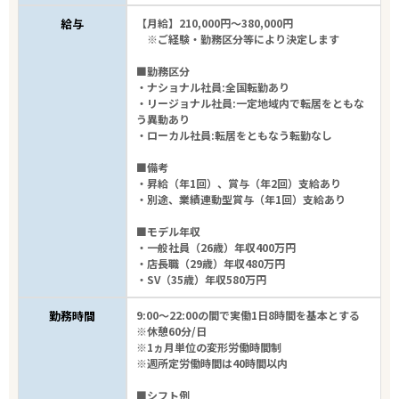
給与
【月給】210,000円～380,000円
※ご経験・勤務区分等により決定します
■勤務区分
・ナショナル社員:全国転勤あり
・リージョナル社員:一定地域内で転居をともな
う異動あり
・ローカル社員:転居をともなう転勤なし
■備考
・昇給（年1回）、賞与（年2回）支給あり
・別途、業績連動型賞与（年1回）支給あり
■モデル年収
・一般社員（26歳）年収400万円
・店長職（29歳）年収480万円
・SV（35歳）年収580万円
勤務時間
9:00～22:00の間で実働1日8時間を基本とする
※休憩60分/日
※1ヵ月単位の変形労働時間制
※週所定労働時間は40時間以内
■シフト例