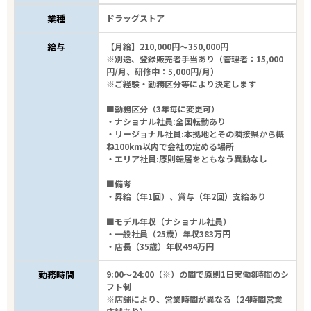
業種
ドラッグストア
13
件
から検索する
給与
【月給】210,000円～350,000円
※別途、登録販売者手当あり（管理者：15,000
円/月、研修中：5,000円/月）
※ご経験・勤務区分等により決定します
■勤務区分（3年毎に変更可）
・ナショナル社員:全国転勤あり
・リージョナル社員:本拠地とその隣接県から概
ね100km以内で会社の定める場所
・エリア社員:原則転居をともなう異動なし
■備考
・昇給（年1回）、賞与（年2回）支給あり
■モデル年収（ナショナル社員）
・一般社員（25歳）年収383万円
・店長（35歳）年収494万円
勤務時間
9:00～24:00（※）の間で原則1日実働8時間のシ
フト制
※店舗により、営業時間が異なる（24時間営業