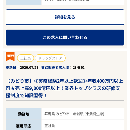
エリアで探す
駅から探す
詳細を見る
群馬
この求人に問い合わせる
みどり市
NEW
正社員
ドラッグストア
業種
更新日
2026.07.28
登録販売者求人ID
234361
雇用形態
【みどり市】≪実務経験2年以上歓迎≫年収400万円以上
可★売上高9,000億円以上！業界トップクラスの研修支
こだわり条件
援制度で知識習得！
フリーワード
勤務地
群馬県 みどり市
赤城駅 (東武桐生線)
雇用形態
正社員