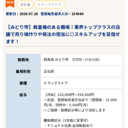
NEW
正社員
ドラッグストア
更新日
2026.07.28
登録販売者求人ID
234360
【みどり市】裁量権のある職場！業界トップクラスの店
舗で売り場作りや発注の担当に◎スキルアップを目指せ
ます！
勤務地
群馬県 みどり市
岩宿駅 (JR両毛線)
雇用形態
正社員
業種
ドラッグストア
給与
【月給】210,000円～350,000円
※別途、登録販売者手当あり（管理者：15,000
円/月、研修中：5,000円/月）
※ご経験・勤務区分等により決定します
■勤務区分（3年毎に変更可）
・ナショナル社員:全国転勤あり