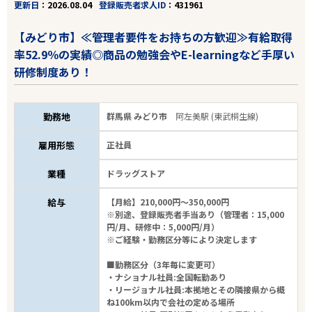
更新日
2026.08.04
登録販売者求人ID
431961
【みどり市】≪管理者要件をお持ちの方歓迎≫有給取得
率52.9％の実績◎商品の勉強会やE-learningなど手厚い
研修制度あり！
勤務地
群馬県 みどり市
阿左美駅 (東武桐生線)
雇用形態
正社員
業種
ドラッグストア
給与
【月給】210,000円～350,000円
※別途、登録販売者手当あり（管理者：15,000
円/月、研修中：5,000円/月）
※ご経験・勤務区分等により決定します
■勤務区分（3年毎に変更可）
・ナショナル社員:全国転勤あり
・リージョナル社員:本拠地とその隣接県から概
ね100km以内で会社の定める場所