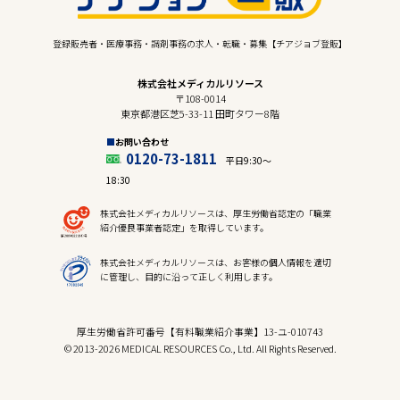
登録販売者・医療事務・調剤事務の求人・転職・募集【チアジョブ登販】
株式会社メディカルリソース
〒108-0014
東京都港区芝5-33-11 田町タワー8階
お問い合わせ
0120-73-1811
平日9:30〜
18:30
株式会社メディカルリソースは、厚生労働省認定の「職業
紹介優良事業者認定」を取得しています。
株式会社メディカルリソースは、お客様の個人情報を適切
に管理し、目的に沿って正しく利用します。
厚生労働省許可番号【有料職業紹介事業】13-ユ-010743
© 2013-2026 MEDICAL RESOURCES Co., Ltd. All Rights Reserved.