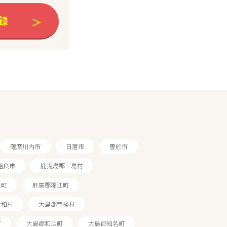
録
薩摩川内市
日置市
曽於市
姶良市
鹿児島郡三島村
良町
肝属郡錦江町
大和村
大島郡宇検村
町
大島郡和泊町
大島郡知名町