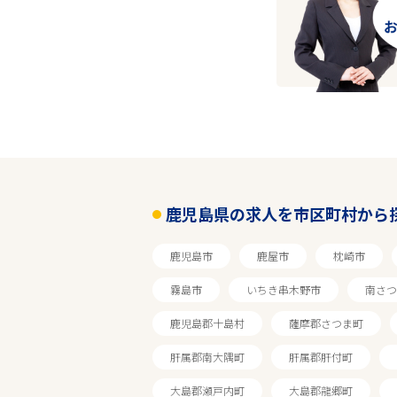
鹿児島県の求人を市区町村から
鹿児島市
鹿屋市
枕崎市
霧島市
いちき串木野市
南さつ
鹿児島郡十島村
薩摩郡さつま町
肝属郡南大隅町
肝属郡肝付町
大島郡瀬戸内町
大島郡龍郷町