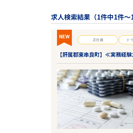
企業の皆様へ
会社概要
求人検索結果（
1
件中1件～
お問い合わせ
閉じる ×
NEW
正社員
ド
【肝属郡東串良町】≪実務経験