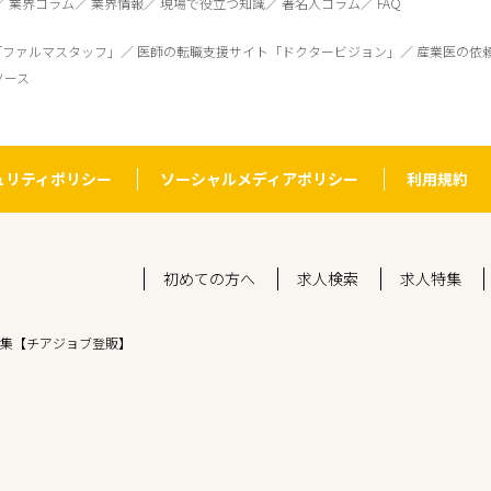
業界コラム
業界情報
現場で役立つ知識
著名人コラム
FAQ
「ファルマスタッフ」
医師の転職支援サイト「ドクタービジョン」
産業医の依
ソース
ュリティポリシー
ソーシャルメディアポリシー
利用規約
初めての方へ
求人検索
求人特集
集【チアジョブ登販】