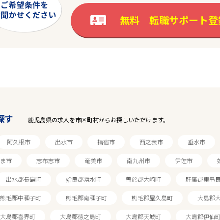
無料 転職サポート登
探す
鹿児島県の求人を市区町村からお探しいただけます。
阿久根市
出水市
指宿市
西之表市
垂水市
ま市
志布志市
奄美市
南九州市
伊佐市
出水郡長島町
姶良郡湧水町
曽於郡大崎町
肝属郡東串
熊毛郡中種子町
熊毛郡南種子町
熊毛郡屋久島町
大島郡
大島郡喜界町
大島郡徳之島町
大島郡天城町
大島郡伊仙