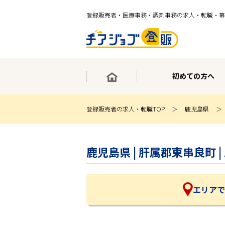
登録販売者・医療事務・調剤事務の求人・転職・募
初めての方へ
登録販売者の求人・転職TOP
鹿児島県
×
最短30秒で転職サポート登録
鹿児島県 | 肝属郡東串良町
求人検索
ホーム
初めての方へ
事業部紹介
エリアで
求人検索
求人特集
企業特集
お役立ちコンテンツ