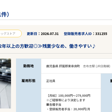
1件）
更新日
2026.07.31
登録販売者求人ID
331255
ラッグストア
2年以上の方歓迎◎≫残業少なめ、働きやすい♪
勤務地
鹿児島県 肝属郡東串良町
志布志駅 (JR日南線)
雇用形態
正社員
【月給】180,000円～279,000円
※ご経験等により決定します
■各種手当
・登録販売者手当：20,000円/月