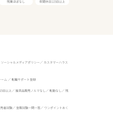
残業ほぼなし
年間休日115日以上
ソーシャルメディアポリシー
カスタマーハラス
ォーム
転職サポート登録
15日以上
推奨品販売ノルマなし
転勤なし
残
販売者試験
登販試験一問一答
ワンポイントおく