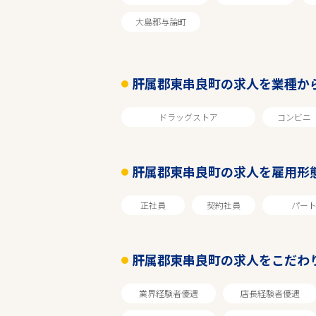
エリアで探す
大島郡与論町
肝属郡東串良町の求人を業種か
鹿児島
ドラッグストア
コンビニ
肝属郡東串良町
肝属郡東串良町の求人を雇用形
業種
正社員
契約社員
パー
雇用形態
肝属郡東串良町の求人をこだわ
店長経験者優遇
業界経験者優遇
店長経験者優遇
フリーワード