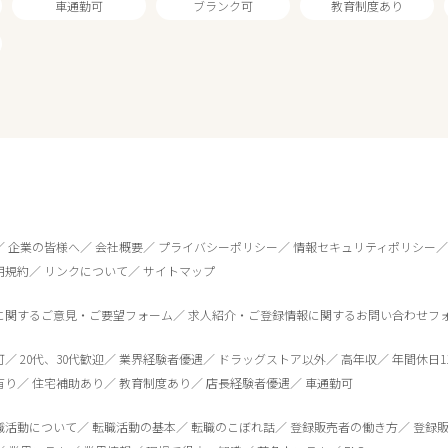
車通勤可
ブランク可
教育制度あり
1
件
から検索する
企業の皆様へ
会社概要
プライバシーポリシー
情報セキュリティポリシー
用規約
リンクについて
サイトマップ
に関するご意見・ご要望フォーム
求人紹介・ご登録情報に関するお問い合わせフ
可
20代、30代歓迎
業界経験者優遇
ドラッグストア以外
高年収
年間休日1
有り
住宅補助あり
教育制度あり
店長経験者優遇
車通勤可
職活動について
転職活動の基本
転職のこぼれ話
登録販売者の働き方
登録