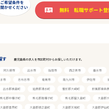
無料 転職サポート登
探す
鹿児島県の求人を市区町村からお探しいただけます。
阿久根市
出水市
指宿市
西之表市
垂水市
ま市
志布志市
奄美市
南九州市
伊佐市
出水郡長島町
姶良郡湧水町
曽於郡大崎町
肝属郡東串
熊毛郡中種子町
熊毛郡南種子町
熊毛郡屋久島町
大島郡
大島郡喜界町
大島郡徳之島町
大島郡天城町
大島郡伊仙