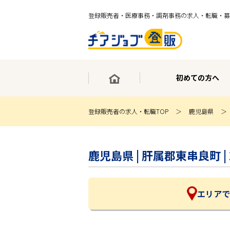
登録販売者・医療事務・調剤事務の求人・転職・募
初めての方へ
登録販売者の求人・転職TOP
鹿児島県
×
最短30秒で転職サポート登録
鹿児島県 | 肝属郡東串良町
求人検索
ホーム
初めての方へ
事業部紹介
エリアで
求人検索
求人特集
企業特集
お役立ちコンテンツ