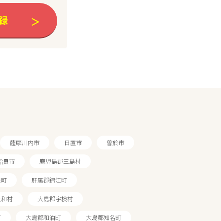
録
薩摩川内市
日置市
曽於市
姶良市
鹿児島郡三島村
良町
肝属郡錦江町
大和村
大島郡宇検村
町
大島郡和泊町
大島郡知名町