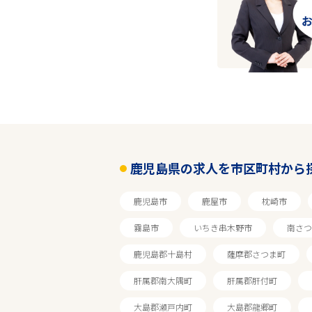
鹿児島県の求人を市区町村から
鹿児島市
鹿屋市
枕崎市
霧島市
いちき串木野市
南さつ
鹿児島郡十島村
薩摩郡さつま町
肝属郡南大隅町
肝属郡肝付町
大島郡瀬戸内町
大島郡龍郷町