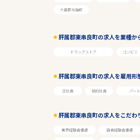
エリアで探す
大島郡与論町
肝属郡東串良町の求人を業種か
鹿児島
ドラッグストア
コンビニ
肝属郡東串良町
肝属郡東串良町の求人を雇用形
業種
正社員
契約社員
パー
雇用形態
肝属郡東串良町の求人をこだわ
20代、30代歓迎
業界経験者優遇
店長経験者優遇
フリーワード