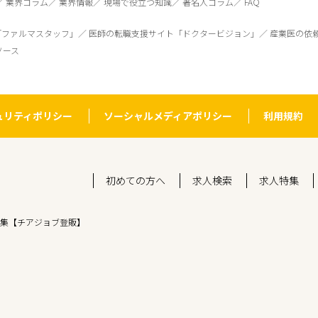
業界コラム
業界情報
現場で役立つ知識
著名人コラム
FAQ
「ファルマスタッフ」
医師の転職支援サイト「ドクタービジョン」
産業医の依
ソース
ュリティポリシー
ソーシャルメディアポリシー
利用規約
初めての方へ
求人検索
求人特集
集【チアジョブ登販】