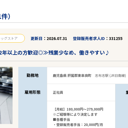
1件）
更新日
2026.07.31
登録販売者求人ID
331255
ラッグストア
2年以上の方歓迎◎≫残業少なめ、働きやすい♪
勤務地
鹿児島県 肝属郡東串良町
志布志駅 (JR日南線)
雇用形態
正社員
【月給】180,000円～279,000円
※ご経験等により決定します
■各種手当
・登録販売者手当：20,000円/月