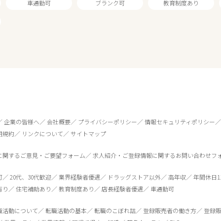
車通勤可
ブランク可
教育制度あり
1
件
から検索する
企業の皆様へ
会社概要
プライバシーポリシー
情報セキュリティポリシー
用規約
リンクについて
サイトマップ
に関するご意見・ご要望フォーム
求人紹介・ご登録情報に関するお問い合わせフ
可
20代、30代歓迎
業界経験者優遇
ドラッグストア以外
高年収
年間休日1
有り
住宅補助あり
教育制度あり
店長経験者優遇
車通勤可
職活動について
転職活動の基本
転職のこぼれ話
登録販売者の働き方
登録