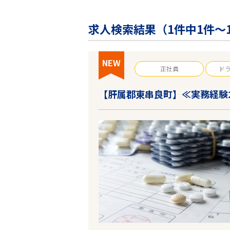
企業の皆様へ
会社概要
求人検索結果（
1
件中1件～
お問い合わせ
閉じる ×
NEW
正社員
ド
【肝属郡東串良町】≪実務経験