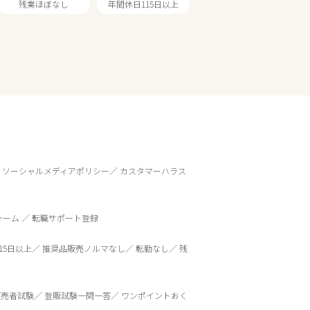
残業ほぼなし
年間休日115日以上
ソーシャルメディアポリシー
カスタマーハラス
ォーム
転職サポート登録
15日以上
推奨品販売ノルマなし
転勤なし
残
販売者試験
登販試験一問一答
ワンポイントおく