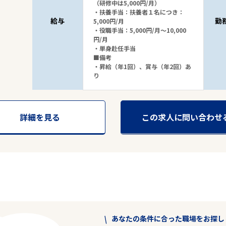
（研修中は5,000円/月）
・扶養手当：扶養者１名につき：
給与
勤
5,000円/月
・役職手当：5,000円/月～10,000
円/月
・単身赴任手当
■備考
・昇給（年1回）、賞与（年2回）あ
り
詳細を見る
この求人に問い合わせ
あなたの条件に合った職場をお探し