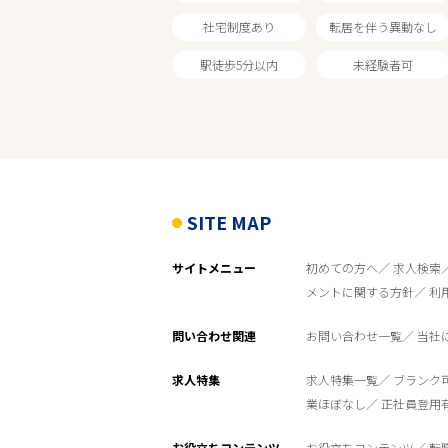
社宅制度あり
転居を伴う異動なし
家電量販店
駅徒歩5分以内
未経験者可
雇用形態
こだわり条件
SITE MAP
フリーワード
サイトメニュー
初めての方へ
求人検索
メントに関する方針
利
問い合わせ関連
お問い合わせ一覧
当社
求人特集
求人特集一覧
ブランク
業ほぼなし
正社員登用
お役立ちコンテンツ
お役立ちコンテンツ
転