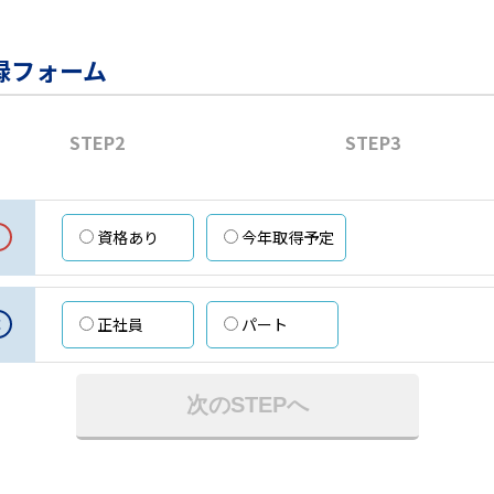
録フォーム
STEP2
STEP3
資格あり
今年取得予定
意
正社員
パート
次のSTEPへ