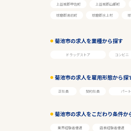
上益城郡甲佐町
上益城郡山都町
球磨郡湯前町
球磨郡水上村
球
菊池市の求人を業種から探す
ドラッグストア
コンビニ
菊池市の求人を雇用形態から探
エリアで探す
正社員
契約社員
パー
熊本
菊池市の求人をこだわり条件か
菊池市
業界経験者優遇
店長経験者優遇