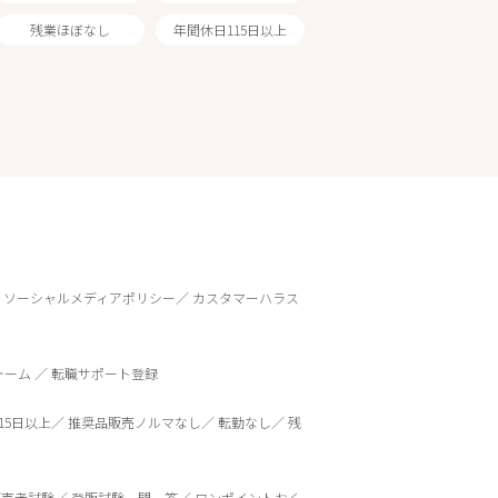
残業ほぼなし
年間休日115日以上
ソーシャルメディアポリシー
カスタマーハラス
ォーム
転職サポート登録
15日以上
推奨品販売ノルマなし
転勤なし
残
販売者試験
登販試験一問一答
ワンポイントおく