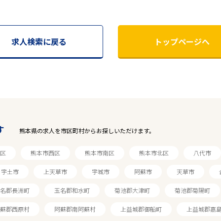
求人検索に戻る
トップページへ
す
熊本県の求人を市区町村からお探しいただけます。
区
熊本市西区
熊本市南区
熊本市北区
八代市
宇土市
上天草市
宇城市
阿蘇市
天草市
名郡長洲町
玉名郡和水町
菊池郡大津町
菊池郡菊陽町
蘇郡西原村
阿蘇郡南阿蘇村
上益城郡御船町
上益城郡嘉