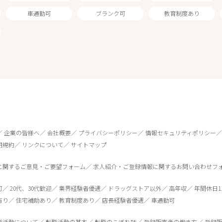
車通勤可
ブランク可
教育制度あり
企業の皆様へ
会社概要
プライバシーポリシー
情報セキュリティポリシー
用規約
リンクについて
サイトマップ
に関するご意見・ご要望フォーム
求人紹介・ご登録情報に関するお問い合わせフ
0
件
から検索する
可
20代、30代歓迎
業界経験者優遇
ドラッグストア以外
高年収
年間休日1
有り
住宅補助あり
教育制度あり
店長経験者優遇
車通勤可
職活動について
転職活動の基本
転職のこぼれ話
登録販売者の働き方
登録