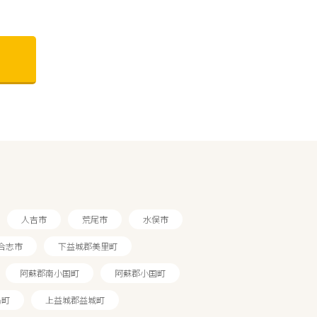
人吉市
荒尾市
水俣市
合志市
下益城郡美里町
阿蘇郡南小国町
阿蘇郡小国町
島町
上益城郡益城町