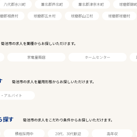
八代郡氷川町
葦北郡芦北町
葦北郡津奈木町
球磨郡錦
磨郡相良村
球磨郡五木村
球磨郡山江村
球磨郡球磨村
菊池市の求人を業種からお探しいただけます。
家電量販店
ホームセンター
す
菊池市の求人を雇用形態からお探しいただけます。
駅から探す
ト・アルバイト
ら探す
菊池市の求人をこだわり条件からお探しいただけます。
積極採用中
20代、30代歓迎
高年収