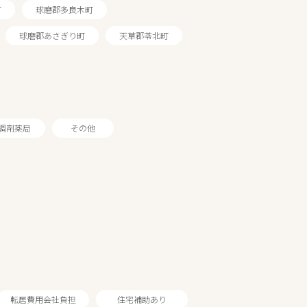
町
球磨郡多良木町
球磨郡あさぎり町
天草郡苓北町
調剤薬局
その他
転居費用会社負担
住宅補助あり