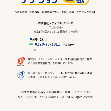
登録販売者・医療事務・調剤事務の求人・転職・募集【チアジョブ登販】
株式会社メディカルリソース
〒108-0014
東京都港区芝5-33-11 田町タワー8階
お問い合わせ
0120-73-1811
平日9:30〜
18:30
株式会社メディカルリソースは、厚生労働省認定の「職業
紹介優良事業者認定」を取得しています。
株式会社メディカルリソースは、お客様の個人情報を適切
に管理し、目的に沿って正しく利用します。
厚生労働省許可番号【有料職業紹介事業】13-ユ-010743
© 2013-2026 MEDICAL RESOURCES Co., Ltd. All Rights Reserved.