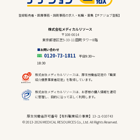
登録販売者・医療事務・調剤事務の求人・転職・募集【チアジョブ登販】
株式会社メディカルリソース
〒108-0014
東京都港区芝5-33-11 田町タワー8階
お問い合わせ
0120-73-1811
平日9:30〜
18:30
株式会社メディカルリソースは、厚生労働省認定の「職業
紹介優良事業者認定」を取得しています。
株式会社メディカルリソースは、お客様の個人情報を適切
に管理し、目的に沿って正しく利用します。
厚生労働省許可番号【有料職業紹介事業】13-ユ-010743
© 2013-2026 MEDICAL RESOURCES Co., Ltd. All Rights Reserved.