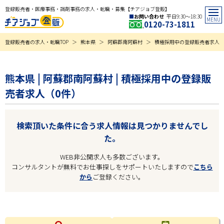
登録販売者・医療事務・調剤事務の求人・転職・募集【チアジョブ登販】
お問い合わせ
平日9:30〜18:30
0120-73-1811
登録販売者の求人・転職TOP
熊本県
阿蘇郡南阿蘇村
積極採用中の登録販売者求人
熊本県 | 阿蘇郡南阿蘇村 | 積極採用中の登録販
売者求人（0件）
検索頂いた条件に合う求人情報は見つかりませんでし
た。
WEB非公開求人も多数ございます。
コンサルタントが無料でお仕事探しをサポートいたしますので
こちら
から
ご登録ください。