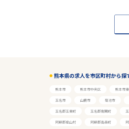
熊本県の求人を市区町村から探
熊本市
熊本市中央区
熊本市東
玉名市
山鹿市
菊池市
玉名郡玉東町
玉名郡南関町
玉
阿蘇郡産山村
阿蘇郡高森町
阿