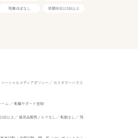
残業ほぼなし
年間休日115日以上
ソーシャルメディアポリシー
カスタマーハラス
ォーム
転職サポート登録
15日以上
推奨品販売ノルマなし
転勤なし
残
販売者試験
登販試験一問一答
ワンポイントおく