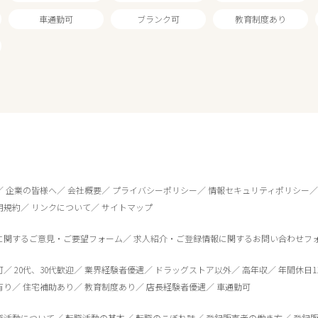
車通勤可
ブランク可
教育制度あり
企業の皆様へ
会社概要
プライバシーポリシー
情報セキュリティポリシー
用規約
リンクについて
サイトマップ
に関するご意見・ご要望フォーム
求人紹介・ご登録情報に関するお問い合わせフ
0
件
から検索する
可
20代、30代歓迎
業界経験者優遇
ドラッグストア以外
高年収
年間休日1
有り
住宅補助あり
教育制度あり
店長経験者優遇
車通勤可
職活動について
転職活動の基本
転職のこぼれ話
登録販売者の働き方
登録