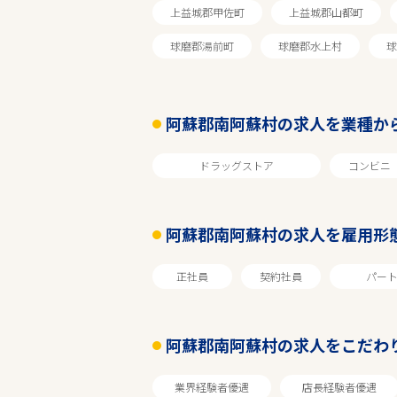
上益城郡甲佐町
上益城郡山都町
球磨郡湯前町
球磨郡水上村
球
阿蘇郡南阿蘇村の求人を業種か
ドラッグストア
コンビニ
阿蘇郡南阿蘇村の求人を雇用形
エリアで探す
正社員
契約社員
パー
熊本
阿蘇郡南阿蘇村の求人をこだわ
阿蘇郡南阿蘇村
業界経験者優遇
店長経験者優遇