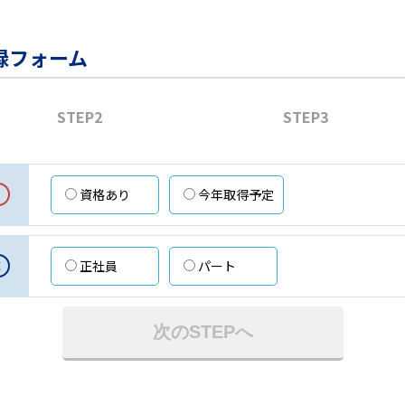
録フォーム
STEP2
STEP3
資格あり
今年取得予定
意
正社員
パート
次のSTEPへ