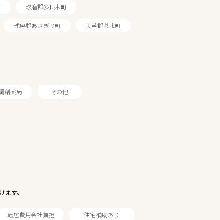
町
球磨郡多良木町
球磨郡あさぎり町
天草郡苓北町
調剤薬局
その他
けます。
転居費用会社負担
住宅補助あり