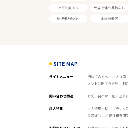
社宅制度あり
転居を伴う異動なし
家電量販店
駅徒歩5分以内
未経験者可
雇用形態
こだわり条件
SITE MAP
フリーワード
サイトメニュー
初めての方へ
求人検索
メントに関する方針
利
問い合わせ関連
お問い合わせ一覧
当社
求人特集
求人特集一覧
ブランク
業ほぼなし
正社員登用
お役立ちコンテンツ
お役立ちコンテンツ
転