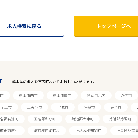
求人検索に戻る
トップページへ
す
熊本県の求人を市区町村からお探しいただけます。
区
熊本市西区
熊本市南区
熊本市北区
八代市
宇土市
上天草市
宇城市
阿蘇市
天草市
名郡長洲町
玉名郡和水町
菊池郡大津町
菊池郡菊陽町
蘇郡西原村
阿蘇郡南阿蘇村
上益城郡御船町
上益城郡嘉