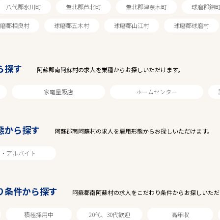
八代郡氷川町
葦北郡芦北町
葦北郡津奈木町
球磨郡錦
磨郡相良村
球磨郡五木村
球磨郡山江村
球磨郡球磨村
ら探す
阿蘇郡南阿蘇村の求人を業種からお探しいただけます。
家電量販店
ホームセンター
態から探す
駅から探す
阿蘇郡南阿蘇村の求人を雇用形態からお探しいただけます。
ト・アルバイト
り条件から探す
阿蘇郡南阿蘇村の求人をこだわり条件からお探しいただ
積極採用中
20代、30代歓迎
高年収