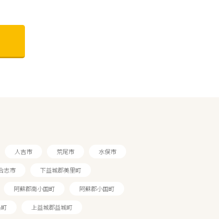
人吉市
荒尾市
水俣市
合志市
下益城郡美里町
阿蘇郡南小国町
阿蘇郡小国町
島町
上益城郡益城町