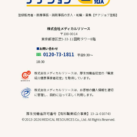
登録販売者・医療事務・調剤事務の求人・転職・募集【チアジョブ登販】
株式会社メディカルリソース
〒108-0014
東京都港区芝5-33-11 田町タワー8階
お問い合わせ
0120-73-1811
平日9:30〜
18:30
株式会社メディカルリソースは、厚生労働省認定の「職業
紹介優良事業者認定」を取得しています。
株式会社メディカルリソースは、お客様の個人情報を適切
に管理し、目的に沿って正しく利用します。
厚生労働省許可番号【有料職業紹介事業】13-ユ-010743
© 2013-2026 MEDICAL RESOURCES Co., Ltd. All Rights Reserved.