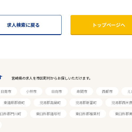
求人検索に戻る
トップページへ
す
宮崎県の求人を市区町村からお探しいただけます。
日南市
小林市
日向市
串間市
西都市
え
東諸県郡綾町
児湯郡高鍋町
児湯郡新富町
児湯郡西米
臼杵郡門川町
東臼杵郡諸塚村
東臼杵郡椎葉村
東臼杵郡