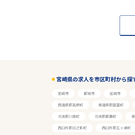
宮崎県の求人を市区町村から探
宮崎市
都城市
延岡市
西諸県郡高原町
東諸県郡国富町
児湯郡川南町
児湯郡都農町
東
西臼杵郡日之影町
西臼杵郡五ヶ瀬町