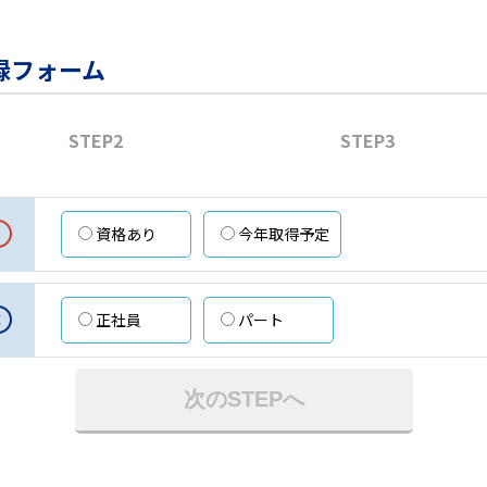
録フォーム
STEP2
STEP3
資格あり
今年取得予定
意
正社員
パート
次のSTEPへ