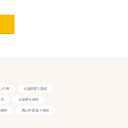
びの市
北諸県郡三股町
良村
児湯郡木城町
美郷町
西臼杵郡高千穂町