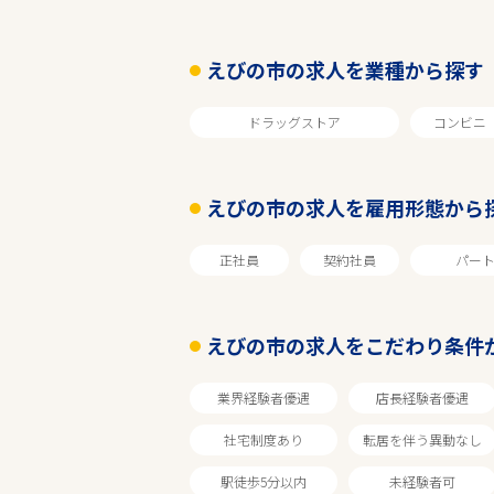
えびの市の求人を業種から探す
ドラッグストア
コンビニ
えびの市の求人を雇用形態から
エリアで探す
正社員
契約社員
パー
えびの市の求人をこだわり条件
宮崎
業界経験者優遇
店長経験者優遇
えびの市
社宅制度あり
転居を伴う異動なし
駅徒歩5分以内
未経験者可