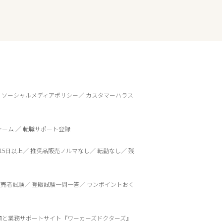
ソーシャルメディアポリシー
カスタマーハラス
ォーム
転職サポート登録
15日以上
推奨品販売ノルマなし
転勤なし
残
販売者試験
登販試験一問一答
ワンポイントおく
頼と業務サポートサイト『ワーカーズドクターズ』