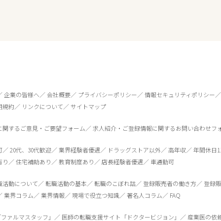
企業の皆様へ
会社概要
プライバシーポリシー
情報セキュリティポリシー
用規約
リンクについて
サイトマップ
に関するご意見・ご要望フォーム
求人紹介・ご登録情報に関するお問い合わせフ
可
20代、30代歓迎
業界経験者優遇
ドラッグストア以外
高年収
年間休日1
0
件
から検索する
有り
住宅補助あり
教育制度あり
店長経験者優遇
車通勤可
職活動について
転職活動の基本
転職のこぼれ話
登録販売者の働き方
登録
業界コラム
業界情報
現場で役立つ知識
著名人コラム
FAQ
「ファルマスタッフ」
医師の転職支援サイト「ドクタービジョン」
産業医の依