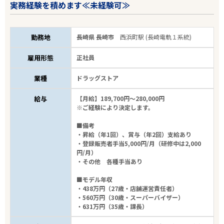
実務経験を積めます≪未経験可≫
勤務地
長崎県 長崎市
西浜町駅 (長崎電軌１系統)
雇用形態
正社員
業種
ドラッグストア
給与
【月給】189,700円～280,000円
※ご経験により決定します。
■備考
・昇給（年1回）、賞与（年2回）支給あり
・登録販売者手当5,000円/月（研修中は2,000
円/月）
・その他 各種手当あり
■モデル年収
・438万円（27歳・店舗運営責任者）
・560万円（30歳・スーパーバイザー）
・631万円（35歳・課長）