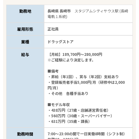
勤務地
長崎県 長崎市
スタジアムシティサウス駅 (長崎
電軌１系統)
雇用形態
正社員
業種
ドラッグストア
給与
【月給】189,700円～280,000円
※ご経験により決定します。
■備考
・昇給（年1回）、賞与（年2回）支給あり
・登録販売者手当5,000円/月（研修中は2,000
円/月）
・その他 各種手当あり
■モデル年収
・438万円（27歳・店舗運営責任者）
・560万円（30歳・スーパーバイザー）
・631万円（35歳・課長）
勤務時間
7:00～23:00の間で一日実働8時間（シフト制）