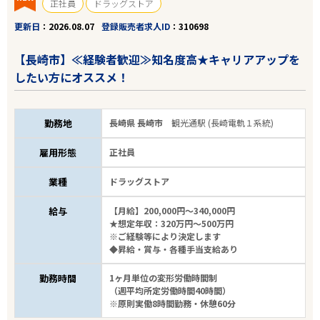
正社員
ドラッグストア
更新日
2026.08.07
登録販売者求人ID
310698
【長崎市】≪経験者歓迎≫知名度高★キャリアアップを
したい方にオススメ！
勤務地
長崎県 長崎市
観光通駅 (長崎電軌１系統)
雇用形態
正社員
業種
ドラッグストア
給与
【月給】200,000円～340,000円
★想定年収：320万円～500万円
※ご経験等により決定します
◆昇給・賞与・各種手当支給あり
勤務時間
1ヶ月単位の変形労働時間制
（週平均所定労働時間40時間）
※原則実働8時間勤務・休憩60分