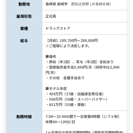
長崎市
勤務地
長崎県 長崎市
肥前古賀駅 (JR長崎本線)
雇用形態
正社員
ドラッグストア
業種
ドラッグストア
雇用形態
給与
【月給】189,700円～280,000円
※ご経験により決定します。
こだわり条件
■備考
・昇給（年1回）、賞与（年2回）支給あり
フリーワード
・登録販売者手当5,000円/月（研修中は2,000
円/月）
・その他 各種手当あり
■モデル年収
・438万円（27歳・店舗運営責任者）
6
件
・560万円（30歳・スーパーバイザー）
から検索する
・631万円（35歳・課長）
勤務時間
7:00～23:00の間で一日実働8時間（シフト制）
休憩60～120分/日
1ヶ月単位の変形労働時間制（週所定労働時間40