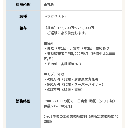
雇用形態
正社員
業種
ドラッグストア
給与
【月給】189,700円～280,000円
※ご経験により決定します。
■備考
・昇給（年1回）、賞与（年2回）支給あり
・登録販売者手当5,000円/月（研修中は2,000
円/月）
・その他 各種手当あり
■モデル年収
・438万円（27歳・店舗運営責任者）
・560万円（30歳・スーパーバイザー）
・631万円（35歳・課長）
勤務時間
7:00～23:00の間で一日実働8時間（シフト制）
休憩60～120分/日
1ヶ月単位の変形労働時間制（週所定労働時間40
時間）