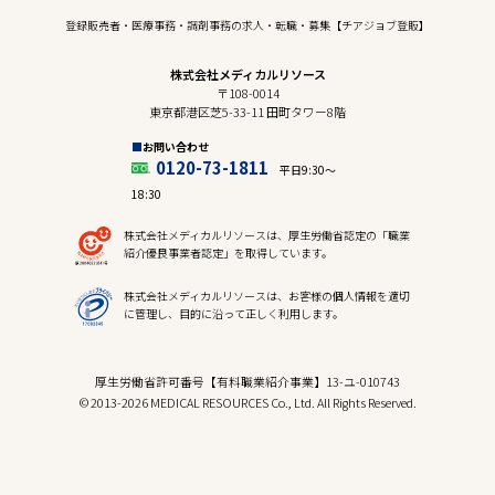
登録販売者・医療事務・調剤事務の求人・転職・募集【チアジョブ登販】
株式会社メディカルリソース
〒108-0014
東京都港区芝5-33-11 田町タワー8階
お問い合わせ
0120-73-1811
平日9:30〜
18:30
株式会社メディカルリソースは、厚生労働省認定の「職業
紹介優良事業者認定」を取得しています。
株式会社メディカルリソースは、お客様の個人情報を適切
に管理し、目的に沿って正しく利用します。
厚生労働省許可番号【有料職業紹介事業】13-ユ-010743
© 2013-2026 MEDICAL RESOURCES Co., Ltd. All Rights Reserved.