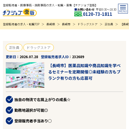
登録販売者・医療事務・調剤事務の求人・転職・募集【チアジョブ登販】
お問い合わせ
平日9:30〜18:30
0120-73-1811
登録販売者の求人・転職TOP
長崎県
長崎市
ドラッグストア
正社員
【長崎
正社員
ドラッグストア
更新日
2026.07.28
登録販売者求人ID
232689
【長崎市】医薬品知識や商品知識を学べ
るセミナーを定期開催◎未経験の方もブ
ランク有りの方も応募可
独自の物流で右肩上がりの成長☆
勤務地選択が可能◎
登録販売者手当あり○