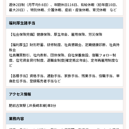
週休2日制（月平均9.6日）、年間休日116日、有給休暇（初年度10日、
最大20日）、特別休暇、介護休暇、産前・産後休暇、育児休暇 など
福利厚生諸手当
【社会保険完備】健康保険、厚生年金、雇用保険、労災保険
【福利厚生】財形貯蓄、研修制度、社員懇親会、定期健康診断、社員持
株会
社員購買割引、社内表彰、団体保険、自社保養施設、復職フォロー制
度、住宅資金貸付制度、退職金制度(確定拠出年金)、定年再雇用制度な
ど
【各種手当】資格手当、通勤手当、家族手当、残業手当、役職手当、単
身赴任手当、登録販売者手当など
アクセス情報
肥前古賀駅 (JR長崎本線)車8分
業務内容