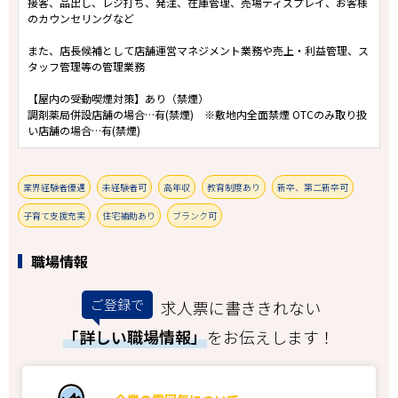
接客、品出し、レジ打ち、発注、在庫管理、売場ディスプレイ、お客様
のカウンセリングなど
また、店長候補として店舗運営マネジメント業務や売上・利益管理、ス
タッフ管理等の管理業務
【屋内の受動喫煙対策】あり（禁煙）
調剤薬局併設店舗の場合…有(禁煙) ※敷地内全面禁煙 OTCのみ取り扱
い店舗の場合…有(禁煙)
業界経験者優遇
未経験者可
高年収
教育制度あり
新卒、第二新卒可
子育て支援充実
住宅補助あり
ブランク可
職場情報
ご登録で
求人票に書ききれない
「詳しい職場情報」
をお伝えします！