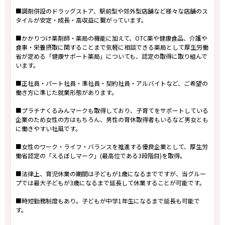
■調剤併設のドラッグストア、駅前型や郊外型店舗など様々な店舗のス
タイルが安定・成長・高収益に繋がっています。
■かかりつけ薬剤師・薬局の機能に加えて、OTC薬や健康食品、介護や
食事・栄養摂取に関することまで気軽に相談できる薬局として厚生労働
省が定める「健康サポート薬局」についても、認定の取得に取り組んで
います。
■正社員・パート社員・準社員・契約社員・アルバイトなど、ご希望の
働き方に準じた就業形態があります。
■プラチナくるみんマークも取得しており、子育てをサポートしている
企業のため女性の方はもちろん、男性の育休取得者もいるなど男女とも
に働きやすい社風です。
■女性のワーク・ライフ・バランスを推進する優良企業として、厚生労
働省認定の「えるぼしマーク」(最高位である3段階目)を取得。
■法律上、育児休業の期間は子どもが1歳になるまでですが、当グルー
プでは最大子どもが3歳になるまで延長して休業することが可能です。
■時短勤務制度もあり。子どもが中学1年生になるまで延長も可能で
す。