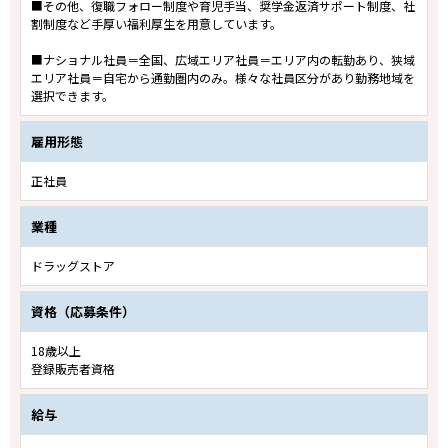
■その他、復職フォロー制度や育児手当、奨学金返済サポート制度、社
割制度など手厚い福利厚生を用意しています。
■ナショナル社員＝全国、広域エリア社員＝エリア内の転勤あり、狭域
エリア社員＝自宅から通勤圏内のみ。様々な社員区分があり勤務地域を
選択できます。
雇用形態
正社員
業種
ドラッグストア
資格（応募条件）
18歳以上
登録販売者資格
給与