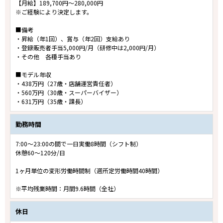
【月給】189,700円～280,000円
※ご経験により決定します。
■備考
・昇給（年1回）、賞与（年2回）支給あり
・登録販売者手当5,000円/月（研修中は2,000円/月）
・その他 各種手当あり
■モデル年収
・438万円（27歳・店舗運営責任者）
・560万円（30歳・スーパーバイザー）
・631万円（35歳・課長）
勤務時間
7:00～23:00の間で一日実働8時間（シフト制）
休憩60～120分/日
1ヶ月単位の変形労働時間制（週所定労働時間40時間）
※平均残業時間：月間9.6時間（全社）
休日