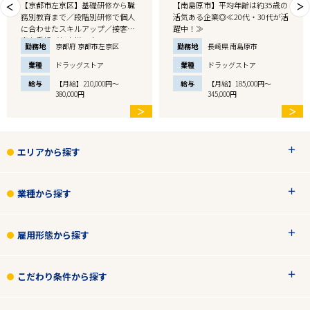
【京都市左京区】基礎研修から職
【南島原市】平均年齢は約35歳の
務別教育まで／段階別研修で個人
活気ある企業◎≪20代・30代が活
に合わせたスキルアップ／接客販
躍中！≫
売を重視／お客様一人…
勤務地
京都府 京都市左京区
勤務地
長崎県 南島原市
業種
ドラッグストア
業種
ドラッグストア
給与
【月給】210,000円～
給与
【月給】185,000円～
380,000円
345,000円
＞
＞
エリアから探す
業種から探す
雇用形態から探す
こだわり条件から探す