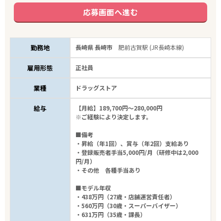
応募画面へ進む
勤務地
長崎県 長崎市
肥前古賀駅 (JR長崎本線)
雇用形態
正社員
業種
ドラッグストア
給与
【月給】189,700円～280,000円
※ご経験により決定します。
■備考
・昇給（年1回）、賞与（年2回）支給あり
・登録販売者手当5,000円/月（研修中は2,000
円/月）
・その他 各種手当あり
■モデル年収
・438万円（27歳・店舗運営責任者）
・560万円（30歳・スーパーバイザー）
・631万円（35歳・課長）