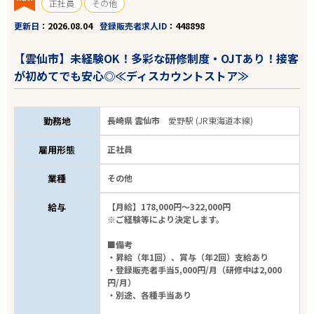
正社員
その他
更新日
2026.08.04
登録販売者求人ID
448898
【雲仙市】未経験OK！多彩な研修制度・OJTあり！接客
が初めてでも安心◎≪ディスカウントストア≫
勤務地
長崎県 雲仙市
愛野駅 (JR東海道本線)
雇用形態
正社員
業種
その他
給与
【月給】178,000円～322,000円
※ご経験等により決定します。
■備考
・昇給（年1回）、賞与（年2回）支給あり
・登録販売者手当5,000円/月（研修中は2,000
円/月）
・別途、各種手当あり