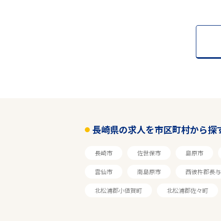
長崎県の求人を市区町村から探
長崎市
佐世保市
島原市
雲仙市
南島原市
西彼杵郡長与
北松浦郡小値賀町
北松浦郡佐々町