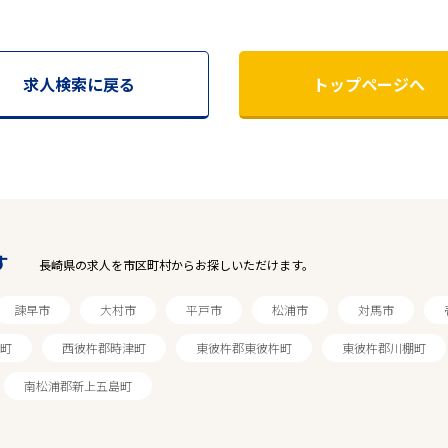
求人検索に戻る
トップページへ
す
長崎県の求人を市区町村からお探しいただけます。
諫早市
大村市
平戸市
松浦市
対馬市
町
西彼杵郡時津町
東彼杵郡東彼杵町
東彼杵郡川棚町
南松浦郡新上五島町