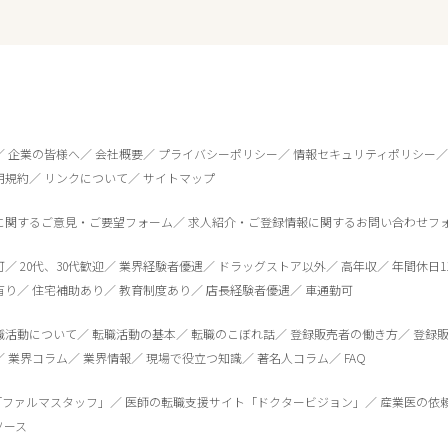
企業の皆様へ
会社概要
プライバシーポリシー
情報セキュリティポリシー
用規約
リンクについて
サイトマップ
に関するご意見・ご要望フォーム
求人紹介・ご登録情報に関するお問い合わせフ
可
20代、30代歓迎
業界経験者優遇
ドラッグストア以外
高年収
年間休日1
有り
住宅補助あり
教育制度あり
店長経験者優遇
車通勤可
0
件
から検索する
職活動について
転職活動の基本
転職のこぼれ話
登録販売者の働き方
登録
業界コラム
業界情報
現場で役立つ知識
著名人コラム
FAQ
「ファルマスタッフ」
医師の転職支援サイト「ドクタービジョン」
産業医の依
ソース