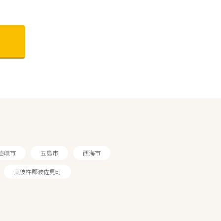
壱岐市
五島市
西海市
東彼杵郡波佐見町