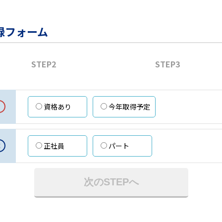
録フォーム
STEP2
STEP3
資格あり
今年取得予定
意
正社員
パート
次のSTEPへ