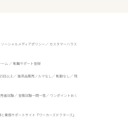
ソーシャルメディアポリシー
カスタマーハラス
ォーム
転職サポート登録
15日以上
推奨品販売ノルマなし
転勤なし
残
販売者試験
登販試験一問一答
ワンポイントおく
頼と業務サポートサイト『ワーカーズドクターズ』