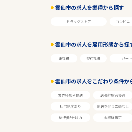
雲仙市の求人を業種から探す
ドラッグストア
コンビニ
雲仙市の求人を雇用形態から探
正社員
契約社員
パー
エリアで探す
雲仙市の求人をこだわり条件か
長崎
業界経験者優遇
店長経験者優遇
社宅制度あり
転居を伴う異動なし
雲仙市
駅徒歩5分以内
未経験者可
ホームセンター