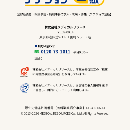
登録販売者・医療事務・調剤事務の求人・転職・募集【チアジョブ登販】
株式会社メディカルリソース
〒108-0014
東京都港区芝5-33-11 田町タワー8階
お問い合わせ
0120-73-1811
平日9:30〜
18:30
株式会社メディカルリソースは、厚生労働省認定の「職業
紹介優良事業者認定」を取得しています。
株式会社メディカルリソースは、お客様の個人情報を適切
に管理し、目的に沿って正しく利用します。
厚生労働省許可番号【有料職業紹介事業】13-ユ-010743
© 2013-2026 MEDICAL RESOURCES Co., Ltd. All Rights Reserved.