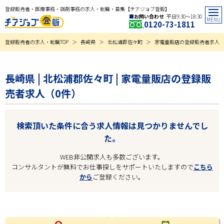
登録販売者・医療事務・調剤事務の求人・転職・募集【チアジョブ登販】
お問い合わせ
平日9:30〜18:30
0120-73-1811
登録販売者の求人・転職TOP
長崎県
北松浦郡佐々町
家電量販店の登録販売者求人
長崎県 | 北松浦郡佐々町 | 家電量販店の登録販
売者求人（0件）
検索頂いた条件に合う求人情報は見つかりませんでし
た。
WEB非公開求人も多数ございます。
コンサルタントが無料でお仕事探しをサポートいたしますので
こちら
から
ご登録ください。