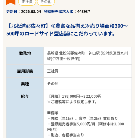
正社員
その他
更新日
2026.08.04
登録販売者求人ID
448937
【北松浦郡佐々町】≪豊富な品揃え≫売り場面積300～
500坪のロードサイド型店舗にこだわっています。
勤務地
長崎県 北松浦郡佐々町
神田駅 (松浦鉄道西九州
線(伊万里～佐世保))
雇用形態
正社員
業種
その他
給与
【月給】178,000円～322,000円
※ご経験等により決定します。
■備考
・昇給（年1回）、賞与（年2回）支給あり
・登録販売者手当5,000円/月（研修中は2,000
円/月）
・別途、各種手当あり