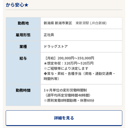
から安心★
勤務地
新潟県 新潟市東区
東新潟駅 (JR白新線)
雇用形態
正社員
業種
ドラッグストア
給与
【月給】200,000円～350,000円
★想定年収：320万円～520万円
※ご経験等により決定します
◆賞与・昇給・各種手当（資格・通勤交通費・
時間外等）
勤務時間
1ヶ月単位の変形労働時間制
（週平均所定労働時間40時間）
※原則実働8時間勤務・休憩60分
詳細を見る