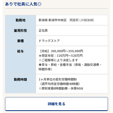
ありで社員に人気◎
勤務地
新潟県 新潟市中央区
関屋駅 (JR越後線)
雇用形態
正社員
業種
ドラッグストア
給与
【月給】200,000円～350,000円
★想定年収：320万円～520万円
※ご経験等により決定します
◆賞与・昇給・各種手当（資格・通勤交通費・
時間外等）
勤務時間
1ヶ月単位の変形労働時間制
（週平均所定労働時間40時間）
※原則実働8時間勤務・休憩60分
詳細を見る