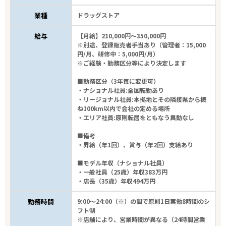
業種
ドラッグストア
給与
【月給】210,000円～350,000円
※別途、登録販売者手当あり（管理者：15,000
円/月、研修中：5,000円/月）
※ご経験・勤務区分等により決定します
■勤務区分（3年毎に変更可）
・ナショナル社員:全国転勤あり
・リージョナル社員:本拠地とその隣接県から概
ね100km以内で会社の定める場所
・エリア社員:原則転居をともなう異動なし
■備考
・昇給（年1回）、賞与（年2回）支給あり
■モデル年収（ナショナル社員）
・一般社員（25歳）年収383万円
・店長（35歳）年収494万円
勤務時間
9:00～24:00（※）の間で原則1日実働8時間のシ
フト制
※店舗により、営業時間が異なる（24時間営業