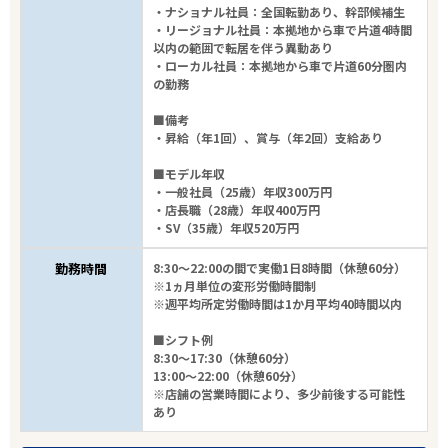
・ナショナル社員：全国転勤あり、幹部候補生
・リージョナル社員：本拠地から車で片道4時間
以内の範囲で転居を伴う異動あり
・ローカル社員：本拠地から車で片道60分圏内
の勤務
■備考
・昇給（年1回）、賞与（年2回）支給あり
■モデル年収
・一般社員（25歳）年収300万円
・店長職（28歳）年収400万円
・SV（35歳）年収520万円
勤務時間
8:30～22:00の間で実働1日8時間（休憩60分）
※1ヵ月単位の変形労働時間制
※週平均所定労働時間は1か月平均40時間以内
■シフト例
8:30～17:30（休憩60分）
13:00～22:00（休憩60分）
※店舗の営業時間により、多少前後する可能性
あり