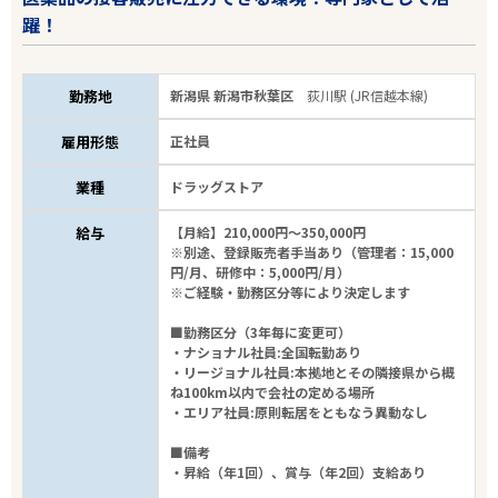
躍！
勤務地
新潟県 新潟市秋葉区
荻川駅 (JR信越本線)
雇用形態
正社員
業種
ドラッグストア
給与
【月給】210,000円～350,000円
※別途、登録販売者手当あり（管理者：15,000
円/月、研修中：5,000円/月）
※ご経験・勤務区分等により決定します
■勤務区分（3年毎に変更可）
・ナショナル社員:全国転勤あり
・リージョナル社員:本拠地とその隣接県から概
ね100km以内で会社の定める場所
・エリア社員:原則転居をともなう異動なし
■備考
・昇給（年1回）、賞与（年2回）支給あり