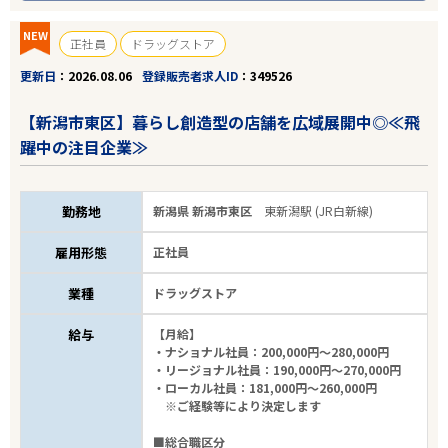
NEW
正社員
ドラッグストア
更新日
2026.08.06
登録販売者求人ID
349526
【新潟市東区】暮らし創造型の店舗を広域展開中◎≪飛
躍中の注目企業≫
勤務地
新潟県 新潟市東区
東新潟駅 (JR白新線)
雇用形態
正社員
業種
ドラッグストア
給与
【月給】
・ナショナル社員：200,000円～280,000円
・リージョナル社員：190,000円～270,000円
・ローカル社員：181,000円～260,000円
※ご経験等により決定します
■総合職区分