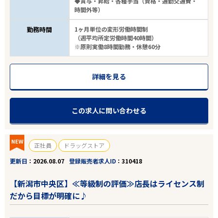
◆賞与・昇給・各種手当（資格・通勤交通費・
時間外等）
勤務時間
1ヶ月単位の変形労働時間制
（週平均所定労働時間40時間）
※原則実働8時間勤務・休憩60分
詳細を見る
この求人に問い合わせる
NEW
正社員
ドラッグストア
更新日
2026.08.07
登録販売者求人ID
310418
【新潟市中央区】≪等級制の評価≫店長はライセンス制
だから目標が明確に♪