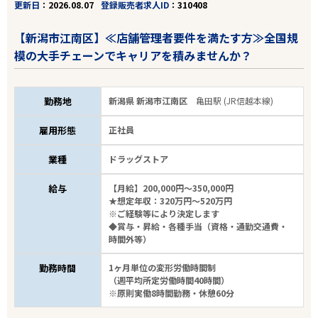
更新日
2026.08.07
登録販売者求人ID
310408
【新潟市江南区】≪店舗管理者要件を満たす方≫全国規
模の大手チェーンでキャリアを積みませんか？
勤務地
新潟県 新潟市江南区
亀田駅 (JR信越本線)
雇用形態
正社員
業種
ドラッグストア
給与
【月給】200,000円～350,000円
★想定年収：320万円～520万円
※ご経験等により決定します
◆賞与・昇給・各種手当（資格・通勤交通費・
時間外等）
勤務時間
1ヶ月単位の変形労働時間制
（週平均所定労働時間40時間）
※原則実働8時間勤務・休憩60分