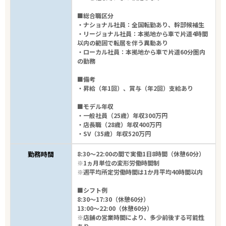
■総合職区分
・ナショナル社員：全国転勤あり、幹部候補生
・リージョナル社員：本拠地から車で片道4時間
以内の範囲で転居を伴う異動あり
・ローカル社員：本拠地から車で片道60分圏内
の勤務
■備考
・昇給（年1回）、賞与（年2回）支給あり
■モデル年収
・一般社員（25歳）年収300万円
・店長職（28歳）年収400万円
・SV（35歳）年収520万円
勤務時間
8:30～22:00の間で実働1日8時間（休憩60分）
※1ヵ月単位の変形労働時間制
※週平均所定労働時間は1か月平均40時間以内
■シフト例
8:30～17:30（休憩60分）
13:00～22:00（休憩60分）
※店舗の営業時間により、多少前後する可能性