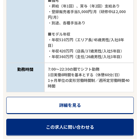
■備考
・昇給（年1回）、賞与（年2回）支給あり
・登録販売者手当5,000円/月（研修中は2,000
円/月）
・別途、各種手当あり
■モデル年収
・年収510万円（エリア長/45歳男性/入社8年
目）
・年収420万円（店長/37歳男性/入社5年目）
・年収360万円（主任/26歳男性/入社3年目）
勤務時間
7:00～22:30の間でシフト勤務
1日実働8時間を基本とする（休憩60分/日）
1ヶ月単位の変形労働時間制／週所定労働時間40
時間
詳細を見る
この求人に問い合わせる