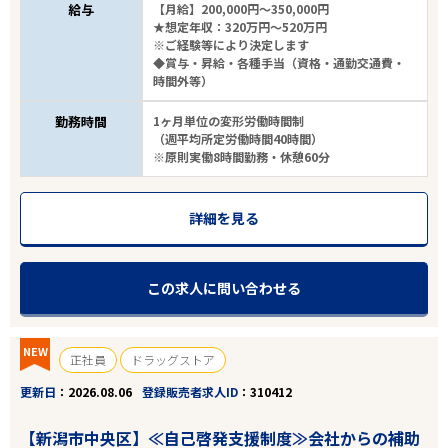
給与
【月給】200,000円～350,000円
★想定年収：320万円～520万円
※ご経験等により決定します
◆賞与・昇給・各種手当（資格・通勤交通費・
時間外等）
勤務時間
1ヶ月単位の変形労働時間制
（週平均所定労働時間40時間）
※原則実働8時間勤務・休憩60分
詳細を見る
この求人に問い合わせる
NEW
正社員
ドラッグストア
更新日
2026.08.06
登録販売者求人ID
310412
【新潟市中央区】≪自己啓発支援制度≫会社からの補助