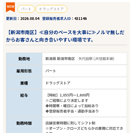
NEW
パート
ドラッグストア
更新日
2026.08.04
登録販売者求人ID
431146
【新潟市南区】≪自分のペースを大事に≫ノルマ無しだ
からお客さんと向き合いやすい環境です。
勤務地
新潟県 新潟市南区
矢代田駅 (JR信越本線)
雇用形態
パート
業種
ドラッグストア
給与
【時給】1,055円～1,600円
※ご経験により決定します
◆時間帯・曜日によって加給あり
◆登録販売者手当・通勤手当あり
勤務時間
店舗営業時間に則してシフト制
※オープン・クローズどちらかの業務に対応でき