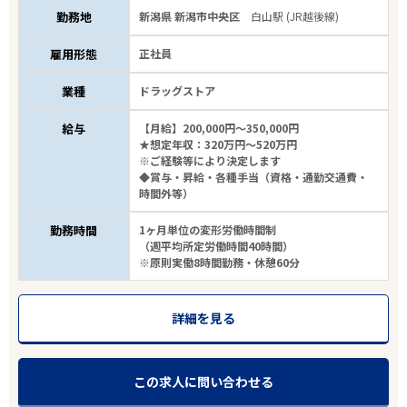
勤務地
新潟県 新潟市中央区
白山駅 (JR越後線)
雇用形態
正社員
業種
ドラッグストア
給与
【月給】200,000円～350,000円
★想定年収：320万円～520万円
※ご経験等により決定します
◆賞与・昇給・各種手当（資格・通勤交通費・
時間外等）
勤務時間
1ヶ月単位の変形労働時間制
（週平均所定労働時間40時間）
※原則実働8時間勤務・休憩60分
詳細を見る
この求人に問い合わせる