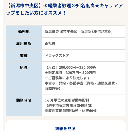
【新潟市中央区】≪経験者歓迎≫知名度高★キャリアア
ップをしたい方にオススメ！
勤務地
新潟県 新潟市中央区
新潟駅 (JR信越本線)
雇用形態
正社員
業種
ドラッグストア
給与
【月給】200,000円～350,000円
★想定年収：320万円～520万円
※ご経験等により決定します
◆賞与・昇給・各種手当（資格・通勤交通費・
時間外等）
勤務時間
1ヶ月単位の変形労働時間制
（週平均所定労働時間40時間）
※原則実働8時間勤務・休憩60分
詳細を見る