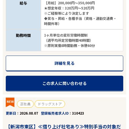
給与
【月給】200,000円～350,000円
★想定年収：320万円～520万円
※ご経験等により決定します
◆賞与・昇給・各種手当（資格・通勤交通費・
時間外等）
勤務時間
1ヶ月単位の変形労働時間制
（週平均所定労働時間40時間）
※原則実働8時間勤務・休憩60分
詳細を見る
この求人に問い合わせる
NEW
正社員
ドラッグストア
更新日
2026.08.07
登録販売者求人ID
310423
【新潟市東区】≪借り上げ社宅あり≫特別手当の対象だ