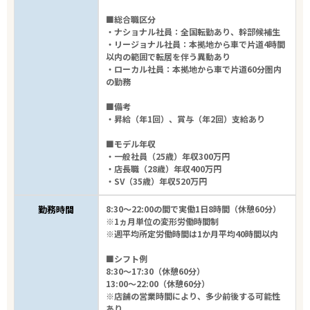
■総合職区分
・ナショナル社員：全国転勤あり、幹部候補生
・リージョナル社員：本拠地から車で片道4時間
以内の範囲で転居を伴う異動あり
・ローカル社員：本拠地から車で片道60分圏内
の勤務
■備考
・昇給（年1回）、賞与（年2回）支給あり
■モデル年収
・一般社員（25歳）年収300万円
・店長職（28歳）年収400万円
・SV（35歳）年収520万円
勤務時間
8:30～22:00の間で実働1日8時間（休憩60分）
※1ヵ月単位の変形労働時間制
※週平均所定労働時間は1か月平均40時間以内
■シフト例
8:30～17:30（休憩60分）
13:00～22:00（休憩60分）
※店舗の営業時間により、多少前後する可能性
あり