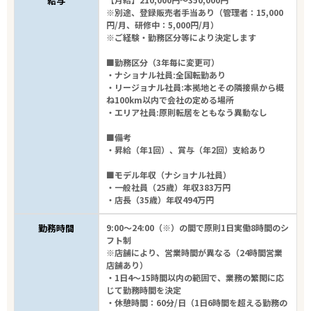
給与
※別途、登録販売者手当あり（管理者：15,000
円/月、研修中：5,000円/月）
※ご経験・勤務区分等により決定します
■勤務区分（3年毎に変更可）
・ナショナル社員:全国転勤あり
・リージョナル社員:本拠地とその隣接県から概
ね100km以内で会社の定める場所
・エリア社員:原則転居をともなう異動なし
■備考
・昇給（年1回）、賞与（年2回）支給あり
■モデル年収（ナショナル社員）
・一般社員（25歳）年収383万円
・店長（35歳）年収494万円
勤務時間
9:00～24:00（※）の間で原則1日実働8時間のシ
フト制
※店舗により、営業時間が異なる（24時間営業
店舗あり）
・1日4～15時間以内の範囲で、業務の繁閑に応
じて勤務時間を決定
・休憩時間：60分/日（1日6時間を超える勤務の