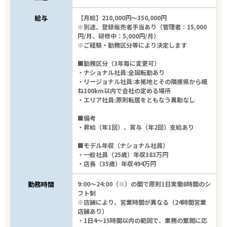
給与
【月給】210,000円～350,000円
※別途、登録販売者手当あり（管理者：15,000
円/月、研修中：5,000円/月）
※ご経験・勤務区分等により決定します
■勤務区分（3年毎に変更可）
・ナショナル社員:全国転勤あり
・リージョナル社員:本拠地とその隣接県から概
ね100km以内で会社の定める場所
・エリア社員:原則転居をともなう異動なし
■備考
・昇給（年1回）、賞与（年2回）支給あり
■モデル年収（ナショナル社員）
・一般社員（25歳）年収383万円
・店長（35歳）年収494万円
勤務時間
9:00～24:00（※）の間で原則1日実働8時間のシ
フト制
※店舗により、営業時間が異なる（24時間営業
店舗あり）
・1日4～15時間以内の範囲で、業務の繁閑に応