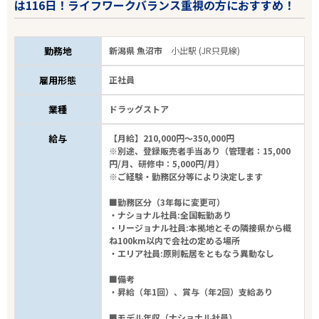
は116日！ライフワークバランス重視の方におすすめ！
勤務地
新潟県 魚沼市
小出駅 (JR只見線)
雇用形態
正社員
業種
ドラッグストア
給与
【月給】210,000円～350,000円
※別途、登録販売者手当あり（管理者：15,000
エリアで探す
駅から探す
円/月、研修中：5,000円/月）
※ご経験・勤務区分等により決定します
■勤務区分（3年毎に変更可）
新潟
・ナショナル社員:全国転勤あり
・リージョナル社員:本拠地とその隣接県から概
ね100km以内で会社の定める場所
魚沼市
・エリア社員:原則転居をともなう異動なし
■備考
業種
・昇給（年1回）、賞与（年2回）支給あり
■モデル年収（ナショナル社員）