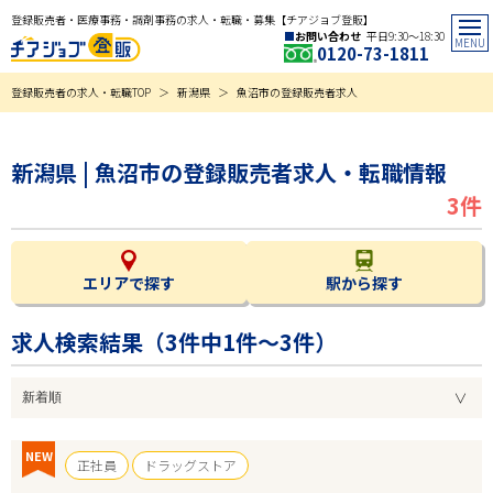
登録販売者・医療事務・調剤事務の求人・転職・募集【チアジョブ登販】
お問い合わせ
平日9:30〜18:30
0120-73-1811
登録販売者の求人・転職TOP
新潟県
魚沼市の登録販売者求人
新潟県 | 魚沼市の登録販売者求人・転職情報
3件
エリアで探す
駅から探す
求人検索結果（
3
件中1件～3件）
NEW
正社員
ドラッグストア