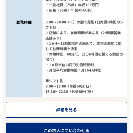
雇用形態
・一般社員（25歳）年収383万円
・店長（35歳）年収494万円
こだわり条件
勤務時間
9:00～24:00（※）の間で原則1日実働8時間のシ
フト制
フリーワード
※店舗により、営業時間が異なる（24時間営業
店舗あり）
・1日4～15時間以内の範囲で、業務の繁閑に応
じて勤務時間を決定
・休憩時間：60分/日（1日6時間を超える勤務の
場合）
・1ヵ月単位の変形労働時間制
3
件
から検索する
・月間平均労働時間：月164.6時間
■シフト例
9:00～18:00（休憩60分/日）
13:30～22:30（休憩60分/日）
詳細を見る
この求人に問い合わせる