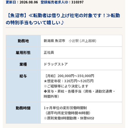
更新日
2026.08.06
登録販売者求人ID
310397
【魚沼市】≪転勤者は借り上げ社宅の対象です！≫転勤
の特別手当もついて嬉しい♪
勤務地
新潟県 魚沼市
小出駅 (JR上越線)
雇用形態
正社員
業種
ドラッグストア
給与
【月給】200,000円～350,000円
★想定年収：320万円～520万円
※ご経験等により決定します
◆賞与・昇給・各種手当（資格・通勤交通費・
時間外等）
勤務時間
1ヶ月単位の変形労働時間制
（週平均所定労働時間40時間）
※原則実働8時間勤務・休憩60分